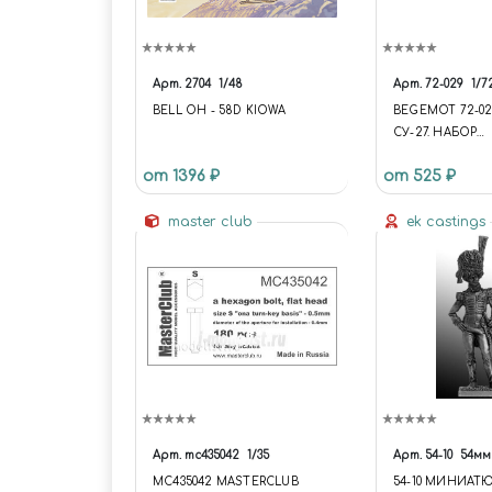
Арт.
2704
1/48
Арт.
72-029
1/7
BELL OH - 58D KIOWA
BEGEMOT 72-02
СУ-27. НАБОР
"ВЫСТАВОЧНЫ
от 1396 ₽
от 525 ₽
САМОЛЕТЫ" /43 
МАРКИРОВКИ/ 
master club
(FUNCTION {
ek castings
UNIVERSE.SITE.ID 
UNIVERSE.SITE.
'/'; UNIVERSE.TE
'UNIVERSE_S1';
UNIVERSE.TEMP
ORY =
'/BITRIX/TEMPL
SE_S1'; }); .C-HE
HEADER-TEMPLA
.WIDGET-VIEW.W
Арт.
mc435042
1/35
Арт.
54-10
54мм
DESKTOP .WIDG
MC435042 MASTERCLUB
54-10 МИНИАТ
CONTAINER-LOG