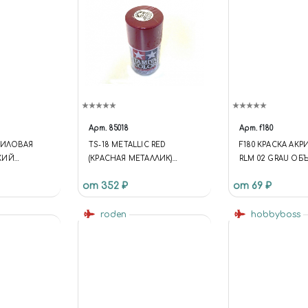
Арт.
85018
Арт.
f180
РИЛОВАЯ
TS-18 METALLIC RED
F180 КРАСКА АК
КИЙ
(КРАСНАЯ МЕТАЛЛИК)
RLM 02 GRAU ОБЪЕ
HT GERMAN
КРАСКА-СПРЕЙ 100 МЛ.
от 352 ₽
от 69 ₽
0 МЛ.
roden
hobbyboss