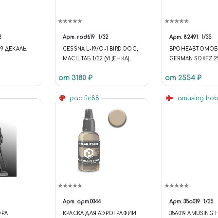
2
Арт.
rod619
1/32
Арт.
82491
1/35
9 ДЕКАЛЬ:
CESSNA L-19/O-1 BIRD DOG,
БРОНЕАВТОМОБ
МАСШТАБ 1/32 (УЦЕНКА)
GERMAN SD.KFZ.2
Е
КУПИТЬ В МОСКВЕ (ROD619)
TRACKED ARMOU
от 3180 ₽
от 2554 ₽
ВАР.
САМОЛЁТЫ
1/72
pacific88
amusing ho
= 'S1';
DIRECTORY =
MPLATE.ID =
LATE.DIRECT
ATES/UNIVER
ADER.C-
TE-1
IDGET-VIEW-
Арт.
арт.0044
Арт.
35a019
1/35
ET-
ЮРА
КРАСКА ДЛЯ АЭРОГРАФИИ
35A019 AMUSING 
OTYPE {