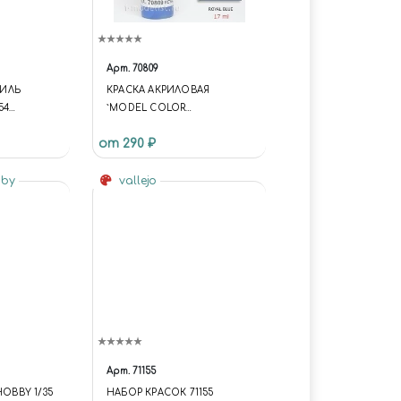
Арт.
70809
ИЛЬ
КРАСКА АКРИЛОВАЯ
54
`MODEL COLOR
RED SCOUT
КОРОЛЕВСКИЙ
от 290 ₽
СИНИЙ/ROYAL BLUE
bby
vallejo
Арт.
71155
HOBBY 1/35
НАБОР КРАСОК 71155