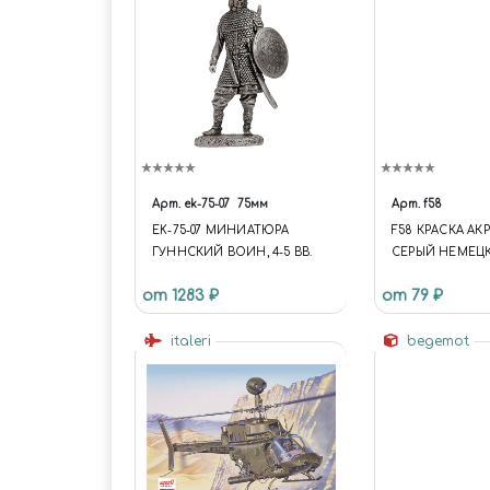
Арт.
ek-75-07
75мм
Арт.
f58
EK-75-07 МИНИАТЮРА
F58 КРАСКА АК
ГУННСКИЙ ВОИН, 4-5 ВВ.
СЕРЫЙ НЕМЕЦ
СВЕТЛЫЙ (LIG
от 1283 ₽
от 79 ₽
GREY) ОБЪЕМ: 1
italeri
begemot