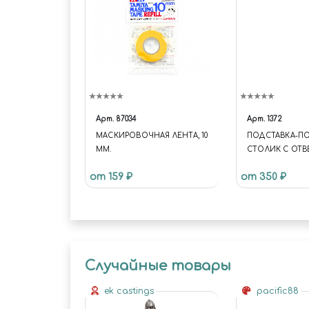
Арт.
87034
Арт.
1372
МАСКИРОВОЧНАЯ ЛЕНТА, 10
ПОДСТАВКА-П
ММ.
СТОЛИК С ОТ
JAS 1372
от 159 ₽
от 350 ₽
Случайные товары
ek castings
pacific88