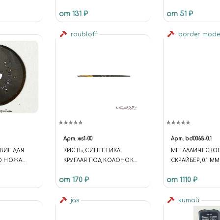
ВОЛОС, РУЧКА ДЕРЕВО)
10 М
от 131 ₽
от 51 ₽
roubloff
border mode
Арт.
жs1-00
Арт.
bd0068-0.1
ВИЕ ДЛЯ
КИСТЬ, СИНТЕТИКА
МЕТАЛЛИЧЕСКОЕ
О НОЖА
КРУГЛАЯ ПОД КОЛОНОК
СКРАЙБЕР, 0.1 ММ
ШТ
ЧЕРНАЯ № 00, КОРОТКАЯ
от 170 ₽
от 1110 ₽
РУЧКА (ЖS1-00,55Ж)
jas
китай