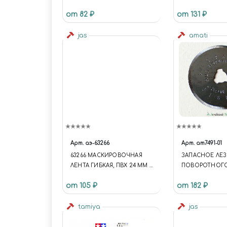
от 82 ₽
от 131 ₽
jas
amati
Арт.
аэ-63266
Арт.
am7491-01
63266 МАСКИРОВОЧНАЯ
ЗАПАСНОЕ ЛЕЗ
ЛЕНТА ГИБКАЯ, ПВХ 24 ММ Х
ПОВОРОТНОГ
10 М
(АРТ.AM7491), 1 
от 105 ₽
от 182 ₽
tamiya
jas