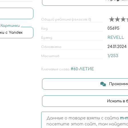
Общий рейтинг (голосов: 0)
.Картинки
05695
Код
ки с Yandex
REVELL
Бренд
24.01.2024
Обновлено
1/253
Масштаб
#60-ЛЕТИЕ
Ключевые слова
Прокомме
Искать в 
Данные о товаре взяты с сайта
m-m
посетите этот сайт, там найдется