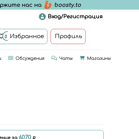
Вход/Регистрация
Избранное
Профиль
0
и
Обсуждения
Чаты
Магазины
6070
ение за