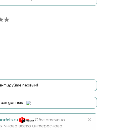
нтируйте первым!
базе данных
×
odels.ru
Обязательно
 много всего интересного.