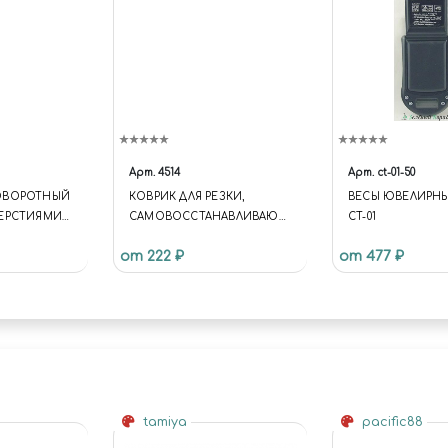
Арт.
4514
Арт.
ct-01-50
ОВОРОТНЫЙ
КОВРИК ДЛЯ РЕЗКИ,
ВЕСЫ ЮВЕЛИРНЫЕ 
ВЕРСТИЯМИ
САМОВОССТАНАВЛИВАЮЩ
CT-01
ИЙСЯ, 5-ТИ СЛОЙНЫЙ, А4
от 222 ₽
от 477 ₽
JAS 4514
tamiya
pacific88