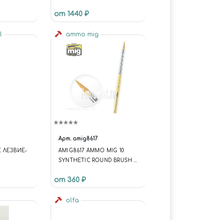
от 1440 ₽
l
ammo mig
Арт.
amig8617
 ЛЕЗВИЕ-
AMIG8617 AMMO MIG 10
SYNTHETIC ROUND BRUSH /
СИНТЕТИЧЕСКАЯ КРУГЛАЯ
от 360 ₽
КИСТЬ
olfa