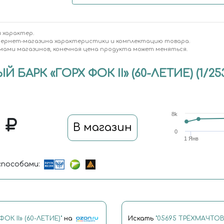
 характер.
тернет-магазина характеристики и комплектацию товара.
мами магазинов, конечная цена продукта может меняться.
БАРК «ГОРХ ФОК II» (60-ЛЕТИЕ) (1/25
8k
0
В магазин
0
1 Янв
пособами:
К II» (60-ЛЕТИЕ)"
на
Искать
"05695 ТРЁХМАЧТОВЫ