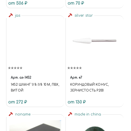
от 506 ₽
от 70 ₽
BOARD C-SET - 0.3MM
.PLASTIC CIRCLE BOARD
THICKNESS:0.3MMLOOP AND
jas
silver star
DISK , 17 KINDS IN TOTAL
Арт.
аэ-1452
Арт.
e7
1452 ШЛАНГ 1/8-1/8 10 М, ПВХ,
КОРУНДОВЫЙ КОНУС,
ВИТОЙ
ЗЕРНИСТОСТЬ P200
от 272 ₽
от 130 ₽
noname
made in china