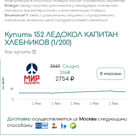
Информация в описании товара носит справочный характер.
Всегда
перед покупкой уточняйте у менеджера интернет-
магазина характеристики и комплектацию товара.
Внимание!
В связи с различными акциями и программами
магазинов, конечная цена продукта может меняться.
Купить 152 ЛЕДОКОЛ КАПИТАН
ХЛЕБНИКОВ (1/200)
Как купить
3060
Скидка
306
В магазин
2754
бм152
Арт.
4k
0
1 Янв
1 Янв
1 Янв
1 Янв
1 Янв
Доставка
осуществляется из
Москвы
следующими
способами: