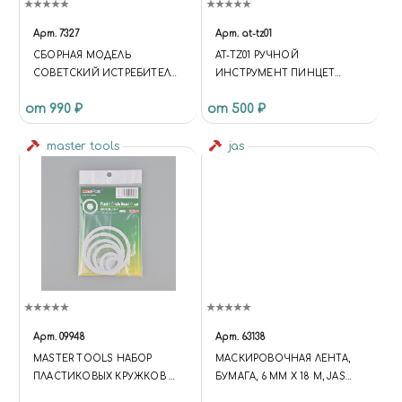
Арт.
7327
Арт.
at-tz01
СБОРНАЯ МОДЕЛЬ
AT-TZ01 РУЧНОЙ
СОВЕТСКИЙ ИСТРЕБИТЕЛЬ
ИНСТРУМЕНТ ПИНЦЕТ
ЯК-1 27-92 СЕРИИ, 1/72
123ММ THIN-TIPPED TWEEZER
от 990 ₽
от 500 ₽
master tools
jas
Арт.
09948
Арт.
63138
MASTER TOOLS НАБОР
МАСКИРОВОЧНАЯ ЛЕНТА,
ПЛАСТИКОВЫХ КРУЖКОВ И
БУМАГА, 6 ММ Х 18 М, JAS
КОЛЕЦ PLASTIC CIRCLE
63138