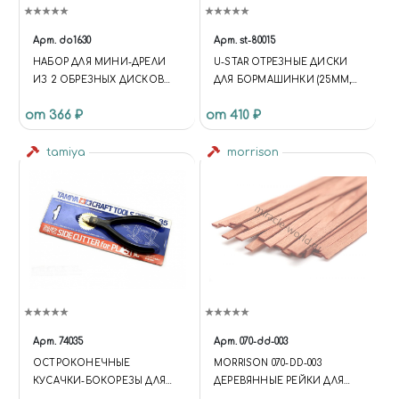
Арт.
do1630
Арт.
st-80015
НАБОР ДЛЯ МИНИ-ДРЕЛИ
U-STAR ОТРЕЗНЫЕ ДИСКИ
ИЗ 2 ОБРЕЗНЫХ ДИСКОВ
ДЛЯ БОРМАШИНКИ (25ММ,
ДИАМЕТРОМ 22 И 37 ММ И
22МММ, 20ММ, 3ШТ)
от 366 ₽
от 410 ₽
ХВОСТОВИКА
tamiya
morrison
Арт.
74035
Арт.
070-dd-003
ОСТРОКОНЕЧНЫЕ
MORRISON 070-DD-003
КУСАЧКИ-БОКОРЕЗЫ ДЛЯ
ДЕРЕВЯННЫЕ РЕЙКИ ДЛЯ
ПЛАСТИКА
МОДЕЛИЗМА "МОРЕНЫЕ