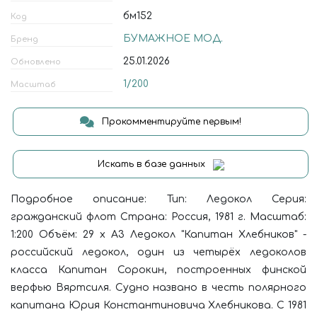
бм152
Код
БУМАЖНОЕ МОД.
Бренд
25.01.2026
Обновлено
1/200
Масштаб
Прокомментируйте первым!
Искать в базе данных
Подробное описание: Тип: Ледокол Серия:
гражданский флот Страна: Россия, 1981 г. Масштаб:
1:200 Объём: 29 х А3 Ледокол "Капитан Хлебников" -
российский ледокол, один из четырёх ледоколов
класса Капитан Сорокин, построенных финской
верфью Вяртсиля. Cудно названо в честь полярного
капитана Юрия Константиновича Хлебникова. С 1981