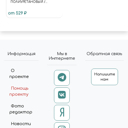
ПОЛИУРЕТАНОВЫЙ /
КРАСНО-КОРИЧНЕВЫЙ RAL
от 529 ₽
8012, 17МЛ. VALLEJO
Информация
Мы в
Обратная связь
Интернете
О
Напишите
проекте
нам
Помощь
проекту
Фото
редактор
Новости