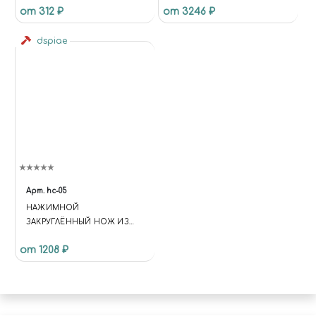
от 312 ₽
от 3246 ₽
ТОЧЕЧНЫЙ СВЕТИЛЬНИК
dspiae
Арт.
hc-05
НАЖИМНОЙ
ЗАКРУГЛЁННЫЙ НОЖ ИЗ
ВОЛЬФРАМОВОЙ СТАЛИ, 0.5
от 1208 ₽
ММ