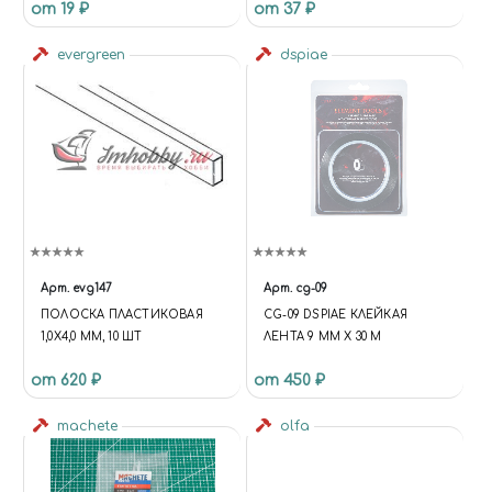
от 19 ₽
от 37 ₽
evergreen
dspiae
Арт.
evg147
Арт.
cg-09
ПОЛОСКА ПЛАСТИКОВАЯ
CG-09 DSPIAE КЛЕЙКАЯ
1,0Х4,0 ММ, 10 ШТ
ЛЕНТА 9 ММ Х 30 М
от 620 ₽
от 450 ₽
machete
olfa