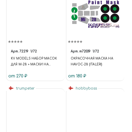
Арт.
72219
1/72
Арт.
m72039
1/72
KV MODELS НАБОР МАСОК
ОКРАСОЧНАЯ МАСКА НА
ДЛЯ М-28 + МАСКИ НА
HAVOC-28 (ITALERI)
ДИСКИ И КОЛЕСА
от 270 ₽
от 180 ₽
(МОДЕЛИСТ) МАСШТАБ
trumpeter
hobbyboss