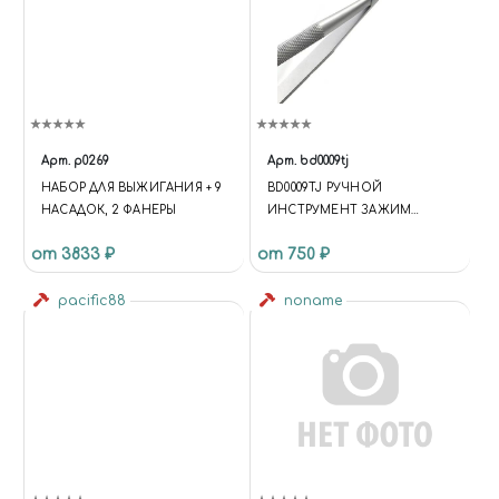
Арт.
p0269
Арт.
bd0009tj
НАБОР ДЛЯ ВЫЖИГАНИЯ + 9
BD0009TJ РУЧНОЙ
НАСАДОК, 2 ФАНЕРЫ
ИНСТРУМЕНТ ЗАЖИМ
PRECISION SPECIAL MODEL
от 3833 ₽
от 750 ₽
TWEEZERS (CURVED)
pacific88
noname