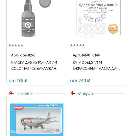
Арт.
арт.0240
Арт.
14670
1/144
КРАСКА ДЛЯ АЭРОГРАФИИ
KV MODELS 1/144
COLOR FORCE БАКЛАЖАН
ОКРАСОЧНАЯ МАСКА ДЛЯ
АВИАЦИОННЫЙ (EGGPLANT
SPACE SHUTTLE ATLANTIS
от 195 ₽
от 240 ₽
AVIATION)
(REVELL #04544) + МАСКИ НА
ДИСКИ И КОЛЕСА
mikromir
dragon