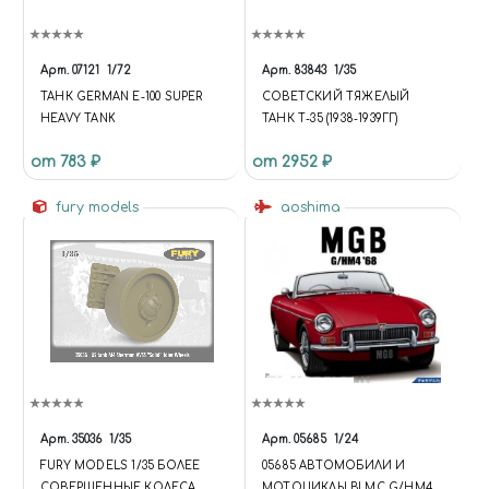
Арт.
07121
1/72
Арт.
83843
1/35
ТАНК GERMAN E-100 SUPER
СОВЕТСКИЙ ТЯЖЕЛЫЙ
HEAVY TANK
ТАНК Т-35 (1938-1939ГГ)
от 783 ₽
от 2952 ₽
fury models
aoshima
Арт.
35036
1/35
Арт.
05685
1/24
FURY MODELS 1/35 БОЛЕЕ
05685 АВТОМОБИЛИ И
СОВЕРШЕННЫЕ КОЛЕСА
МОТОЦИКЛЫ BLMC G/HM4