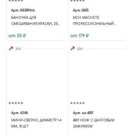
Арт.
88309thb
Арт.
0605
БАНОЧКА ДЛЯ
MCH MACHETE
СМЕШИВАНИЯ КРАСКИ, 25
ПРОФЕССИОНАЛЬНЫЙ
МЛ
НОЖ ДЛЯ ГРАФИЧЕСКИХ
от 50 ₽
от 179 ₽
РАБОТ.
jas
jas
Арт.
4248
Арт.
аэ-4001
МИНИ-СВЕРЛО, ДИАМЕТР 1.4
4001 НОЖ С ЦАНГОВЫМ
ММ, 10 ШТ
ЗАЖИМОМ