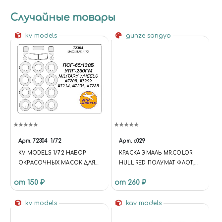
Случайные товары
kv models
gunze sangyo
Арт.
72304
1/72
Арт.
c029
KV MODELS 1/72 НАБОР
КРАСКА ЭМАЛЬ MR.COLOR
ОКРАСОЧНЫХ МАСОК ДЛЯ
HULL RED ПОЛУМАТ ФЛОТ,
ОСТЕКЛЕНИЯ МОДЕЛИ
10МЛ
от 150 ₽
от 260 ₽
АВТОМОБИЛЯ 51
kv models
kav models