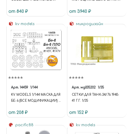
ДЛЯ ТАНКА US TANK M4
MG-B MK-2 '68
от 840 ₽
от 3940 ₽
SHERMAN VVSS
kv models
микродизайн
Арт.
14459
1/144
Арт.
мд035202
1/35
KV MODELS 1/144 МАСКА ДЛЯ
СЕТКИ ДЛЯ ТАНК-34/76 1940-
БЕ-6 (ВСЕ МОДИФИКАЦИИ) +
41 Г.Г. 1/35
МАСКИ НА ДИСКИ И
от 208 ₽
от 152 ₽
КОЛЕСА
pacific88
kv models