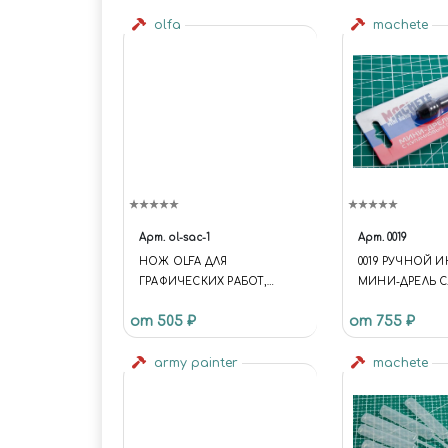
olfa
machete
Арт.
ol-sac-1
Арт.
0019
НОЖ OLFA ДЛЯ
0019 РУЧНОЙ 
ГРАФИЧЕСКИХ РАБОТ,
МИНИ-ДРЕЛЬ С
КОРПУС ИЗ
КУЛАЧКОВЫМ 
от 505 ₽
от 755 ₽
НЕРЖАВЕЮЩЕЙ СТАЛИ,
9ММ
army painter
machete