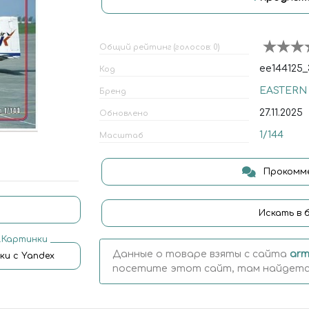
Общий рейтинг (голосов: 0)
ее144125_
Код
EASTERN
Бренд
27.11.2025
Обновлено
1/144
Масштаб
Прокомме
Искать в 
.Картинки
Данные о товаре взяты с сайта
arm
ки с Yandex
посетите этот сайт, там найдется