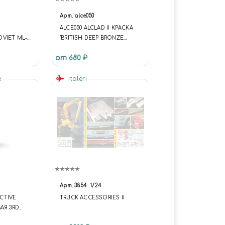
Арт.
alce050
ALCE050 ALCLAD II КРАСКА
VIET ML-
"BRITISH DEEP BRONZE
TZER MOD
GREEN" (30 МЛ)
от 680 ₽
e
italeri
Арт.
3854
1/24
ACTIVE
TRUCK ACCESSORIES II
АЯ 3RD
TY YELLOW