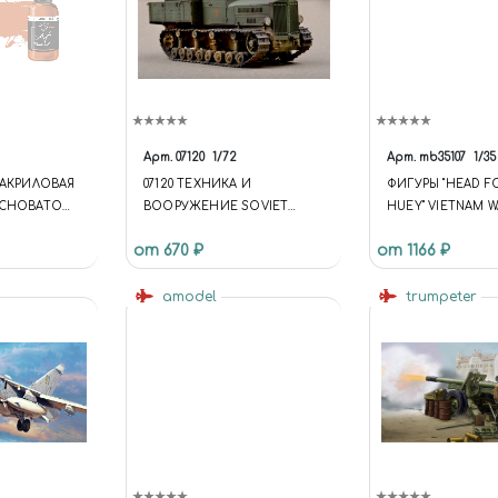
Арт.
07120
1/72
Арт.
mb35107
1/35
 АКРИЛОВАЯ
07120 ТЕХНИКА И
ФИГУРЫ "HEAD F
АСНОВАТО
ВООРУЖЕНИЕ SOVIET
HUEY" VIETNAM W
EDDISH
KOMINTERN ARTILLERY
от 670 ₽
от 1166 ₽
TRACTOR
amodel
trumpeter