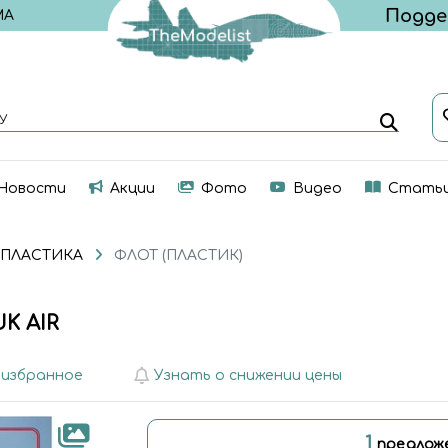
МА
У
Новости
Акции
Фото
Видео
Стать
 ПЛАСТИКА
ФЛОТ (ПЛАСТИК)
K AIR
 избранное
Узнать о снижении цены
1
предлож