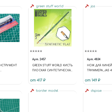
green stuff world
jas
Арт.
2457
Арт.
4834
ИНСТРУМЕНТ
GREEN STUFF WORLD КИСТЬ
НОЖ ДЛЯ ЛИНЕЙ
ПЛОСКАЯ СИНТЕТИЧЕСКАЯ
ТРИММЕРА, JAS 4
ПАТРОНОМ
РАЗМЕР 3 / GREEN SERIES
от 417 ₽
от 149 ₽
FLAT SYNTHETIC BRUSH SIZE
3
border model
dspiae