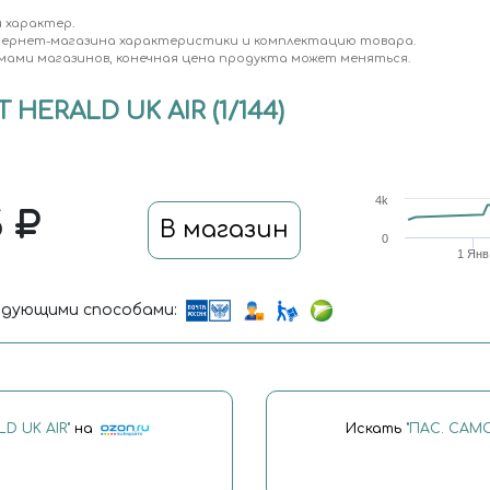
 характер.
тернет-магазина характеристики и комплектацию товара.
мами магазинов, конечная цена продукта может меняться.
HERALD UK AIR (1/144)
4k
5
В магазин
0
1 Янв
дующими способами:
D UK AIR"
на
Искать
"ПАС. САМО