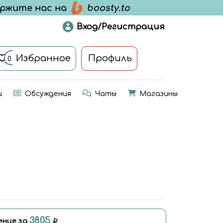
Вход/Регистрация
Избранное
Профиль
0
и
Обсуждения
Чаты
Магазины
3805
ение за