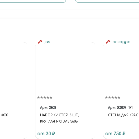
jas
эскадра
Арт.
3608
Арт.
000109
1/1
 #000
НАБОР КИСТЕЙ 6 ШТ,
СТЕНД ДЛЯ КРАС
КРУГЛАЯ №3, JAS 3608
от 30 ₽
от 750 ₽