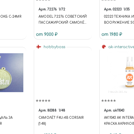
Арт.
72276
1/72
Арт.
02323
1/35
 ОКБ С-24MR
AMODEL 72276 СОВЕТСКИЙ
02323 ТЕХНИКА И
ПАССАЖИРСКИЙ САМОЛЁТ
ВООРУЖЕНИЕ SO
ТУПОЛЕВ ТИП-134А
20 152 MM HOWI
от 9000 ₽
от 1980 ₽
АЭРОFLOT 1/72
1937 STANDARD
hobbyboss
ak-interactiv
Арт.
80388
1/48
Арт.
ak11043
АЛЬ ЗА
САМОЛЁТ F4U-4B CORSAIR
AK11043 AK INTER
Я
(1:48)
КРАСКА АКРИЛОВ
GENERATION DIR