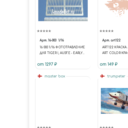
Арт.
16-003
1/16
Арт.
art122
16 003 1/16 ФОТОТРАВЛЕНИЕ
ART122 КРАСКА
ДЛЯ TIGER I, AUSF.E - EARLY
ART COLOR КР
VERSION - GRILLES
ОРАНЖЕВЫЙ (R
от 1297 ₽
от 149 ₽
ORANGE)
master box
trumpeter