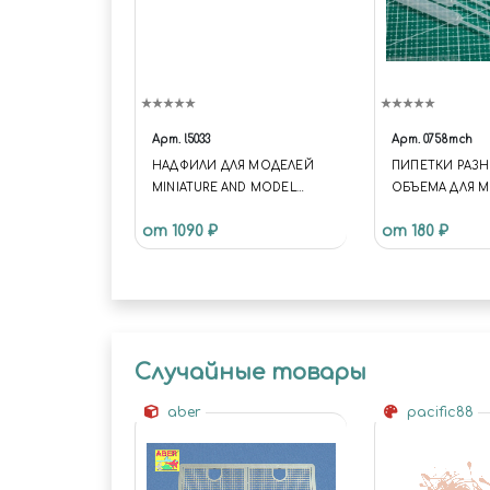
Арт.
l5033
Арт.
0758mch
НАДФИЛИ ДЛЯ МОДЕЛЕЙ
ПИПЕТКИ РАЗ
MINIATURE AND MODEL
ОБЪЕМА ДЛЯ 
FILES THE ARMY PAINTER
5 МЛ 5 ШТ
от 1090 ₽
от 180 ₽
TL5033
Случайные товары
aber
pacific88