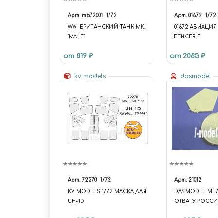
Арт.
mb72001
1/72
Арт.
01672
1/72
WWI БРИТАНСКИЙ ТАНК MK.I
01672 АВИАЦИЯ
"MALE"
FENCER-E
от 819 ₽
от 2083 ₽
kv models
dasmodel
Арт.
72270
1/72
Арт.
21012
KV MODELS 1/72 МАСКА ДЛЯ
DASMODEL МЕД
UH-1D
ОТВАГУ РОССИ