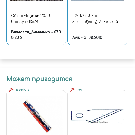
Обзор Flagman 1/350 U-
ICM 1/72 U-Boat
boat type IXA/B
Seehund(early)–Маленький
пятнистый тюлень
Вячеслав_Демченко - 07.0
8.2012
Avis - 31.08.2010
Может пригодится
tamiya
jas