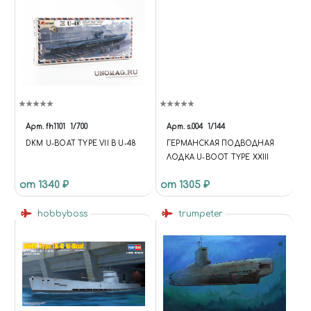
Арт.
fh1101
1/700
Арт.
s.004
1/144
DKM U-BOAT TYPE VII B U-48
ГЕРМАНСКАЯ ПОДВОДНАЯ
ЛОДКА U-BOOT TYPE XXIII
от 1340 ₽
от 1305 ₽
hobbyboss
trumpeter