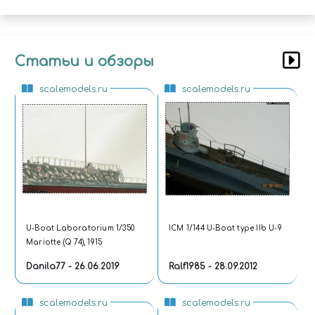
Статьи и обзоры
scalemodels.ru
scalemodels.ru
U-Boat Laboratorium 1/350
ICM 1/144 U-Boat type IIb U-9
Mariotte (Q 74), 1915
Danila77 - 26.06.2019
Ralf1985 - 28.09.2012
scalemodels.ru
scalemodels.ru