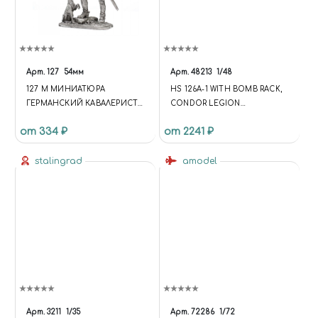
Арт.
127
54мм
Арт.
48213
1/48
127 M МИНИАТЮРА
HS 126A-1 WITH BOMB RACK,
ГЕРМАНСКИЙ КАВАЛЕРИСТ
CONDOR LEGION
С СОБАКОЙ, 16В
RECONNAISSANCE PLANE
от 334 ₽
от 2241 ₽
(ХЕНШЕЛЬ HS-126А-1 С
БОМБОДЕРЖАТЕЛЕМ,
stalingrad
САМОЛЁТ-РАЗВЕДЧИК
amodel
ЛЕГИОНА «КОНДОР»)
Арт.
3211
1/35
Арт.
72286
1/72