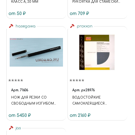
КЛАСС А, 3.0 ММ
РУКОЯТКА ДЛЯ СТАМЕСКИ
ЗЕЛЁНАЯ
от 50 ₽
от 709 ₽
hasegawa
proxxon
Арт.
71606
Арт.
px28976
НОЖ ДЛЯ РЕЗКИ СО
ВОДОСТОЙКИЕ
СВОБОДНЫМ ИЗГИБОМ
САМОКЛЕЯЩИЕСЯ
(ГИБКИЙ РЕЗАК) (FLEXIBLE
ШЛИФОВАЛЬНЫЕ КРУГИ ДЛЯ
от 5450 ₽
от 2160 ₽
CUTTER)
TG250/Е, K320, ДИАМЕТР 250
ММ, 5 ШТ
jas