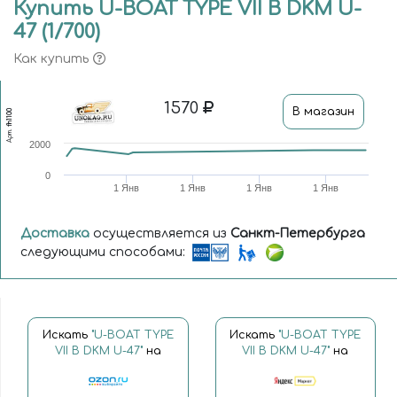
Купить U-BOAT TYPE VII B DKM U-
47 (1/700)
Как купить
1570
В магазин
fh1100
Арт.
2000
0
1 Янв
1 Янв
1 Янв
1 Янв
Доставка
осуществляется из
Санкт-Петербурга
следующими способами:
Искать
"U-BOAT TYPE
Искать
"U-BOAT TYPE
VII B DKM U-47"
на
VII B DKM U-47"
на