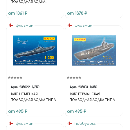
ПОДВОДНАЯ ЛОДКА
GERMAN U-BOAT TYPE VII
от 1061 ₽
от 1370 ₽
C/41
флагман
флагман
Арт.
235022
1/350
Арт.
235003
1/350
1/350 НЕМЕЦКАЯ
1/350 ГЕРМАНСКАЯ
ПОДВОДНАЯ ЛОДКА ТИП VII
ПОДВОДНАЯ ЛОДКА ТИП VII
C "СПЕЦВЕРСИИ"
С/41
от 495 ₽
от 495 ₽
флагман
hobbyboss