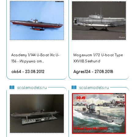
Academy 1/144 U-Boat IXc U-
Моделист 1/72 U-boat Type
156 - Игрушка от
XXVIIB Seehund
Академии? Нет!
ok64 - 23.08.2012
Agres124 - 27.08.2018
scalemodels.ru
scalemodels.ru