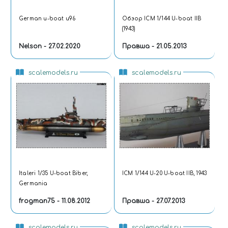
German u-boat u96
Обзор ICM 1/144 U-boat IIB
(1943)
Nelson - 27.02.2020
Правша - 21.05.2013
scalemodels.ru
scalemodels.ru
Italeri 1/35 U-boat Biber,
ICM 1/144 U-20 U-boat IIB, 1943
Germania
frogman75 - 11.08.2012
Правша - 27.07.2013
scalemodels.ru
scalemodels.ru