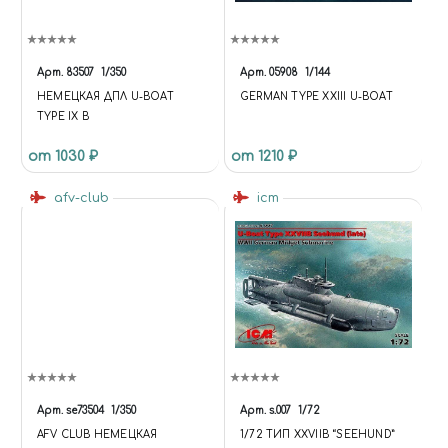
Арт.
83507
1/350
Арт.
05908
1/144
НЕМЕЦКАЯ ДПЛ U-BOAT
GERMAN TYPE XXIII U-BOAT
TYPE IX B
от 1030 ₽
от 1210 ₽
afv-club
icm
Арт.
se73504
1/350
Арт.
s.007
1/72
AFV CLUB НЕМЕЦКАЯ
1/72 ТИП XXVIIB “SEEHUND”