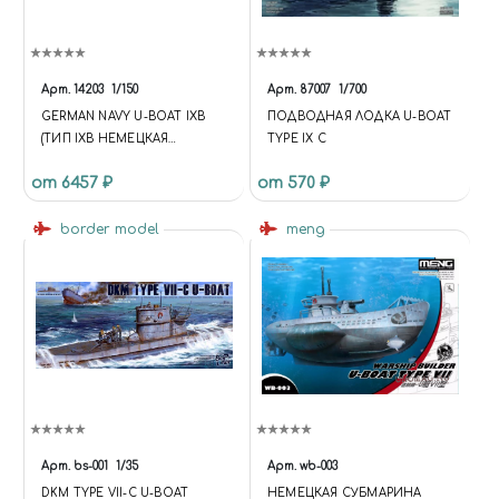
Арт.
14203
1/150
Арт.
87007
1/700
GERMAN NAVY U-BOAT IXB
ПОДВОДНАЯ ЛОДКА U-BOAT
(ТИП IXB НЕМЕЦКАЯ
TYPE IX C
ПОДВОДНАЯ ЛОДКА)
от 6457 ₽
от 570 ₽
border model
meng
Арт.
bs-001
1/35
Арт.
wb-003
DKM TYPE VII-C U-BOAT
НЕМЕЦКАЯ СУБМАРИНА