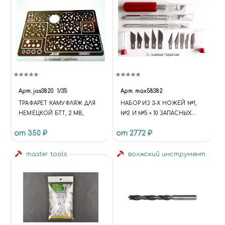
Арт.
jas3820
1/35
Арт.
max58382
ТРАФАРЕТ КАМУФЛЯЖ ДЛЯ
НАБОР ИЗ 3-Х НОЖЕЙ №1,
НЕМЕЦКОЙ БТТ, 2 МВ,
№2 И №5 + 10 ЗАПАСНЫХ
ЛЕЗВИЙ
от 350 ₽
от 2772 ₽
master tools
волжский инструмент