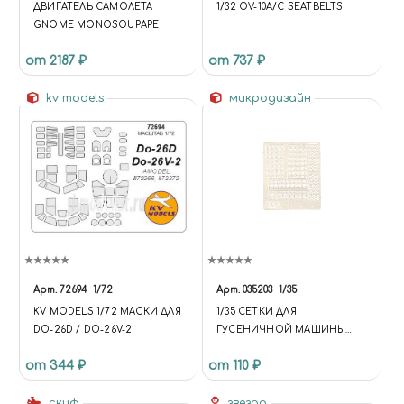
ДВИГАТЕЛЬ САМОЛЕТА
1/32 OV-10A/C SEATBELTS
GNOME MONOSOUPAPE
от 2187 ₽
от 737 ₽
kv models
микродизайн
Арт.
72694
1/72
Арт.
035203
1/35
KV MODELS 1/72 МАСКИ ДЛЯ
1/35 СЕТКИ ДЛЯ
DO-26D / DO-26V-2
ГУСЕНИЧНОЙ МАШИНЫ
ПОДДЕРЖКИ ТАНКОВ
от 344 ₽
от 110 ₽
ОБЪЕКТ 199
скиф
звезда