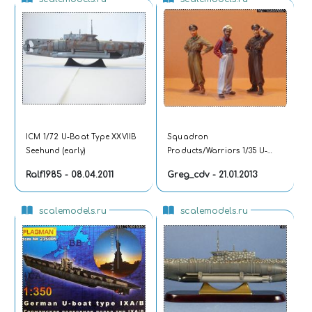
ICM 1/72 U-Boat Type XXVIIB
Squadron
Seehund (early)
Products/Warriors 1/35 U-
boat command
Ralf1985 - 08.04.2011
Greg_cdv - 21.01.2013
scalemodels.ru
scalemodels.ru