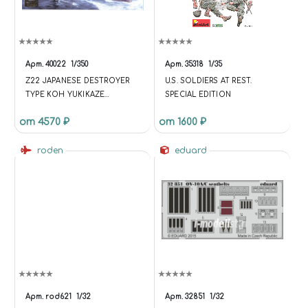
Арт.
40022
1/350
Арт.
35318
1/35
Z22 JAPANESE DESTROYER
U.S. SOLDIERS AT REST.
TYPE KOH YUKIKAZE
SPECIAL EDITION
OPERATION TENGO 1945
от 4570 ₽
от 1600 ₽
roden
eduard
Арт.
rod621
1/32
Арт.
32851
1/32