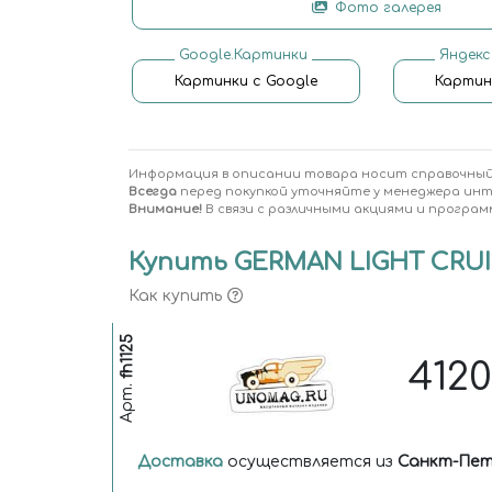
Фото галерея
Google.Картинки
Яндекс
Картинки с Google
Картин
Информация в описании товара носит справочный
Всегда
перед покупкой уточняйте у менеджера ин
Внимание!
В связи с различными акциями и програм
Купить GERMAN LIGHT CRUISE
Как купить
fh1125
412
Арт.
Доставка
осуществляется из
Санкт-Пет