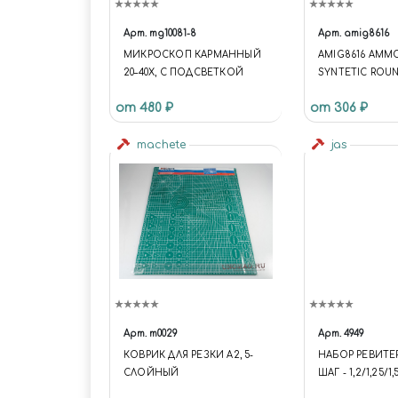
Арт.
mg10081-8
Арт.
amig8616
МИКРОСКОП КАРМАННЫЙ
AMIG8616 AMMO
20–40X, С ПОДСВЕТКОЙ
SYNTETIC ROUN
СИНТЕТИЧЕСКА
от 480 ₽
от 306 ₽
КИСТЬ
machete
jas
Арт.
m0029
Арт.
4949
КОВРИК ДЛЯ РЕЗКИ А2, 5-
НАБОР РЕВИТЕР
СЛОЙНЫЙ
ШАГ - 1,2/1,25/1
JAS 4949