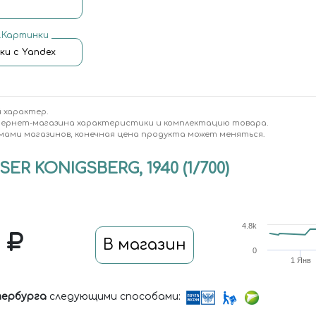
.Картинки
ки с Yandex
 характер.
тернет-магазина характеристики и комплектацию товара.
мами магазинов, конечная цена продукта может меняться.
R KONIGSBERG, 1940 (1/700)
4.8k
0
В магазин
0
1 Янв
ербурга
следующими способами: