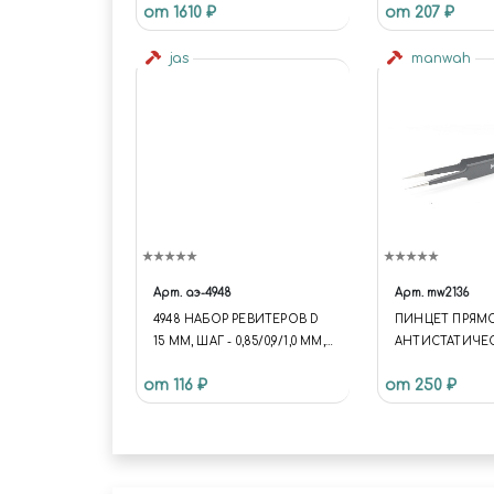
от 1610 ₽
от 207 ₽
jas
manwah
Арт.
аэ-4948
Арт.
mw2136
4948 НАБОР РЕВИТЕРОВ D
ПИНЦЕТ ПРЯМ
15 ММ, ШАГ - 0,85/0,9/1,0 ММ,
АНТИСТАТИЧЕ
3 ШТ.
MANWAH
от 116 ₽
от 250 ₽