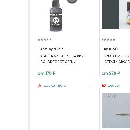
Арт.
арт.0218
Арт.
h301
КРАСКА ДЛЯ АЭРОГРАФИИ
КРАСКА MR. HO
COLOR FORCE СЕРЫЙ
(СЕРАЯ / GRAY F
НЕМЕЦКИЙ (GERMAN GREY)
от 173 ₽
от 270 ₽
zoukei-mura
zedval