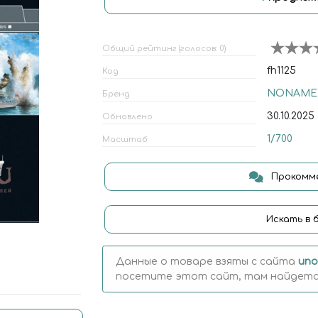
Общий рейтинг (голосов: 0)
fh1125
Код
NONAME
Бренд
30.10.2025
Обновлено
1/700
Масштаб
Прокомме
Искать в 
Данные о товаре взяты с сайта
uno
посетите этот сайт, там найдется