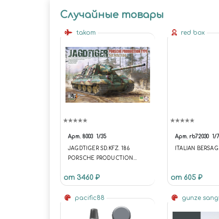
Случайные товары
takom
red box
Арт.
8003
1/35
Арт.
rb72030
1/
JAGDTIGER SD.KFZ. 186
ITALIAN BERSAG
PORSCHE PRODUCTION
TYPE
от 3460 ₽
от 605 ₽
pacific88
gunze san