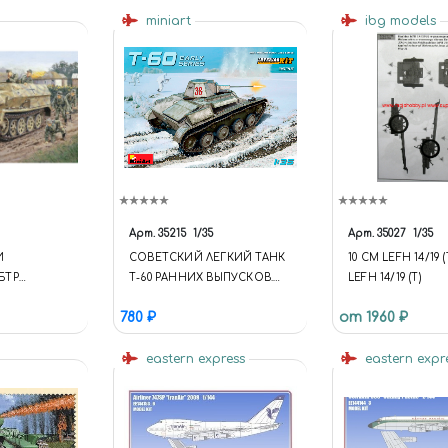
miniart
ibg models
Арт.
35215
1/35
Арт.
35027
1/35
И
СОВЕТСКИЙ ЛЕГКИЙ ТАНК
10 СМ LEFH 14/19 (
БТР
Т-60 РАННИХ ВЫПУСКОВ.
LEFH 14/19 (T)
F.C
НАБОР С ИНТЕРЬЕРОМ
780 ₽
от 1960 ₽
eastern express
eastern expr