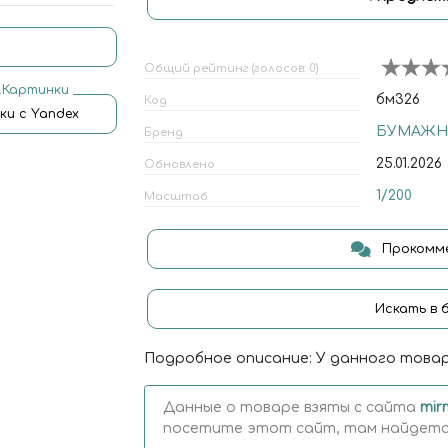
Общий рейтинг (голосов: 0)
.Картинки
бм326
Код
ки с Yandex
БУМАЖН
Бренд
25.01.2026
Обновлено
1/200
Масштаб
Прокомме
Искать в 
Подробное описание: У данного товар
Данные о товаре взяты с сайта
mir
посетите этот сайт, там найдется