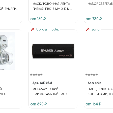
МАСКИРОВОЧНАЯ ЛЕНТА
НАБОР СВЕРЕЛ (5 
Й БУМАГИ
ГИБКАЯ, ПВХ 18 ММ Х 10 М,
75, #2000,
JAS 63264
от 160 ₽
от 730 ₽
border model
sona
Арт.
bd0105-d
Арт.
sn3c
Й
МЕТАЛЛИЧЕСКИЙ
ПИНЦЕТ N3 С О
0) С
ШЛИФОВАЛЬНЫЙ БЛОК
КОНЧИКАМИ, 11 
ЧЕРНЫЙ
от 390 ₽
от 164 ₽