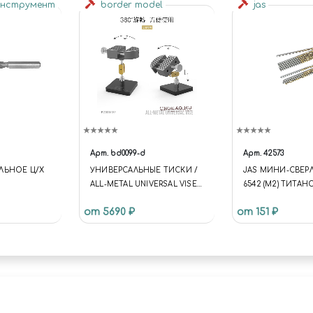
инструмент
border model
jas
Арт.
bd0099-d
Арт.
42573
ЛЬНОЕ Ц/Х
УНИВЕРСАЛЬНЫЕ ТИСКИ /
JAS МИНИ-СВЕР
ALL-METAL UNIVERSAL VISE
6542 (M2) ТИТА
GREY
ПОКРЫТИЕ D 1,4 
от 5690 ₽
от 151 ₽