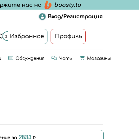
Вход/Регистрация
Избранное
Профиль
0
и
Обсуждения
Чаты
Магазины
2833
ение за