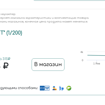
 характер.
тернет-магазина характеристики и комплектацию товара.
мами магазинов, конечная цена продукта может меняться.
 (1/200)
4k
 315
0
3
В магазин
1 Янв
дующими способами: