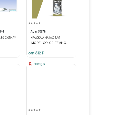
144
Арт.
70978
80 CATHAY
КРАСКА АКРИЛОВАЯ
`MODEL COLOR` ТЁМНО-
ЖЁЛТЫЙ / DARK YELLOW
от 512 ₽
звезда