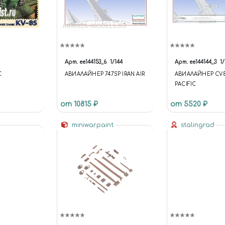
Арт.
ее144153_6
1/144
Арт.
ее144144_3
1/
С
АВИАЛАЙНЕР 747SP IRAN AIR
АВИАЛАЙНЕР CV8
PACIFIC
от 10815 ₽
от 5520 ₽
miniwarpaint
stalingrad