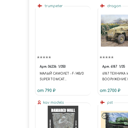
trumpeter
dragon
Арт.
06236
1/350
Арт.
6187
1/35
МАЛЫЙ САМОЛЕТ - F-14B/D
6187 ТЕХНИКА 
SUPER TOMCAT
ВООРУЖЕНИЕ 
(CONSOLIDATED) SMALL
SD.KFZ.251/1 AUS
от 790 ₽
от 2700 ₽
AIRCRAFT - F-14B/D SUPER
TOMCAT (CONSOLIDATED)
kav models
pst