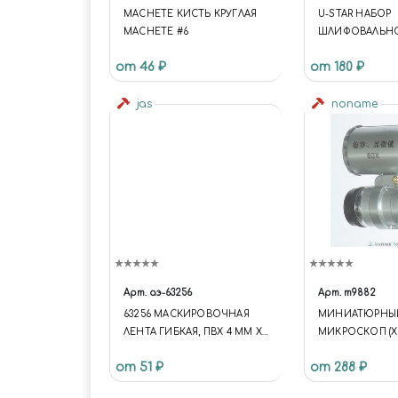
MACHETE КИСТЬ КРУГЛАЯ
U-STAR НАБОР
MACHETE #6
ШЛИФОВАЛЬНО
НА ЛИПУЧКЕ (20X
от 46 ₽
от 180 ₽
30ШТ)
jas
noname
Арт.
аэ-63256
Арт.
m9882
63256 МАСКИРОВОЧНАЯ
МИНИАТЮРНЫ
ЛЕНТА ГИБКАЯ, ПВХ 4 ММ Х
МИКРОСКОП (Х6
10 М
ПОДСВЕТКОЙ
от 51 ₽
от 288 ₽