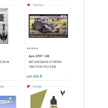
tamiya
Арт.
32517
1/48
Т) 10CM
АВТОМОБИЛЬ CITROEN
TRACTION 11CV (1:48)
от 636 ₽
ess
vallejo