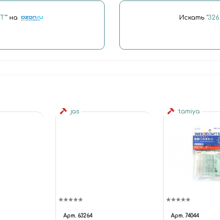
Т""
на
Искать
"32
jas
tamiya
Арт.
63264
Арт.
74044