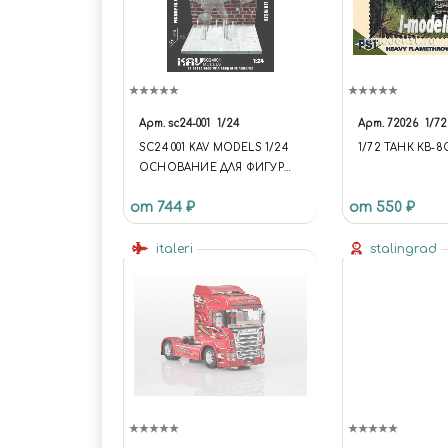
Арт.
sc24-001
1/24
Арт.
72026
1/72
SC24 001 KAV MODELS 1/24
1/72 ТАНК КВ-8
ОСНОВАНИЕ ДЛЯ ФИГУР
"ПОВРЕЖДЕННАЯ СТЕНА"
от 744 ₽
от 550 ₽
italeri
stalingrad