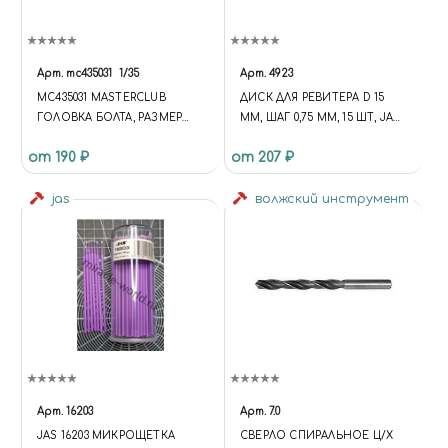
Арт.
mc435031
1/35
Арт.
4923
MC435031 MASTERCLUB
ДИСК ДЛЯ РЕВИТЕРА D 15
ГОЛОВКА БОЛТА, РАЗМЕР
ММ, ШАГ 0,75 ММ, 15 ШТ, JAS
ПОД КЛЮЧ -0.4ММ, ДИАМЕТР
4923
от 190 ₽
от 207 ₽
ОТВЕРСТИЯ ДЛЯ МОНТАЖА
0,3 ММ (200 ШТ.)
jas
волжский инструмент
Арт.
16203
Арт.
7.0
JAS 16203 МИКРОЩЕТКА
СВЕРЛО СПИРАЛЬНОЕ Ц/Х