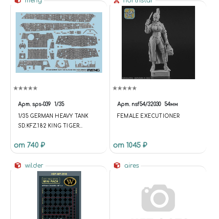
meng
northstar
'ADDED'); });
API.EACH(DATA.COMPARE,
FUNCTION (INDEX, ITEM) {
$('[DATA-COMPARE-ID=' +
ITEM.ID + ']').ATTR('DATA-
COMPARE-STATE', 'ADDED'); }); };
UPDATE = FUNCTION {
$.AJAX('/BITRIX/TEMPLATES/U
NIVERSE_S1/COMPONENTS/I
NTEC.UNIVERSE/SYSTEM/BAS
KET.MANAGER/AJAX.PHP', {
Арт.
sps-039
1/35
Арт.
nsf54/32030
54мм
'TYPE': 'POST', 'CACHE': FALSE,
1/35 GERMAN HEAVY TANK
FEMALE EXECUTIONER
'DATATYPE': 'JSON', 'DATA':
SD.KFZ.182 KING TIGER
{'BASKET': 'Y', 'COMPARE': 'Y',
ZIMMERIT DECAL
'COMPARE_CODE': 'COMPARE',
от 740 ₽
от 1045 ₽
'COMPARE_NAME': 'COMPARE',
'CACHE_TYPE': 'N', '~BASKET': 'Y',
wilder
aires
'~COMPARE': 'Y',
'~COMPARE_NAME': 'COMPARE',
'~CACHE_TYPE': 'N'}, 'SUCCESS':
FUNCTION (RESPONSE) { DATA
= RESPONSE; RUN; } }) };
UPDATE;