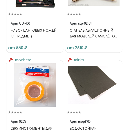
TOP: 120%; }
(FUNCTION(W,D,S,L,I){W[L]=W[L]||
[];W[L].PUSH({'GTM.START': NEW
DATE.GETTIME,EVENT:'GTM.J
Арт.
bd-450
Арт.
stp-02-01
S'});VAR
НАБОР ЦАНГОВЫХ НОЖЕЙ
СТАПЕЛЬ АВИАЦИОННЫЙ
F=D.GETELEMENTSBYTAGNA
(51 ПРЕДМЕТ)
ДЛЯ МОДЕЛЕЙ САМОЛЁТОВ
ME(S)[0],
(БИПЛАНЫ)
J=D.CREATEELEMENT(S),DL=L='
от 850 ₽
от 2610 ₽
DATALAYER'?'&L='+L:'';J.ASYNC=T
RUE;J.SRC=
machete
mirka
'HTTPS://WWW.GOOGLETAGM
ANAGER.COM/GTM.JS?
ID='+I+DL;F.PARENTNODE.INSER
TBEFORE(J,F); })
(WINDOW,DOCUMENT,'SCRIPT','
DATALAYER','GTM-KMSRFMHS');
{ "@CONTEXT":
"HTTPS://SCHEMA.ORG",
"@TYPE": "STORE", "NAME":
"ЧУДНЫЙ МИР",
"DESCRIPTION": "ИНТЕРНЕТ-
Арт.
0205
Арт.
mwpf100
МАГАЗИН СБОРНЫХ
0205 ИНСТРУМЕНТЫ ДЛЯ
BОДОСТОЙКАЯ