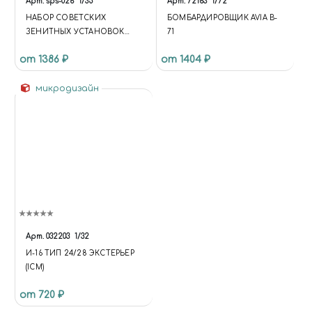
Арт.
sps-026
1/35
Арт.
72163
1/72
НАБОР СОВЕТСКИХ
БОМБАРДИРОВЩИК AVIA B-
ЗЕНИТНЫХ УСТАНОВОК
71
RUSSIAN LIGHT AA GUN SET
от 1386 ₽
от 1404 ₽
(4 IN 1 )
микродизайн
Арт.
032203
1/32
И-16 ТИП 24/28 ЭКСТЕРЬЕР
(ICM)
от 720 ₽