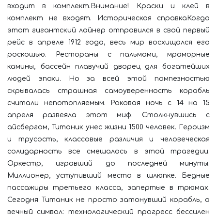
входит в комплект.Внимание! Краски и клей в
комплект не входят. Историческая справкаКогда
этот гигантский лайнер отправился в свой первый
рейс в апреле 1912 года, весь мир восхищался его
роскошью. Рестораны с пальмами, мраморные
камины, бассейн плавучий дворец для богатейших
людей эпохи. Но за всей этой помпезностью
скрывалась страшная самоуверенность корабль
считали непотопляемым. Роковая ночь с 14 на 15
апреля развеяла этот миф. Столкнувшись с
айсбергом, Титаник унес жизни 1500 человек. Героизм
и трусость, классовые различия и человеческая
солидарность все смешалось в этой трагедии.
Оркестр, игравший до последней минуты.
Миллионер, уступивший место в шлюпке. Бедные
пассажиры третьего класса, запертые в трюмах.
Сегодня Титаник не просто затонувший корабль, а
вечный символ: технологический прогресс бессилен