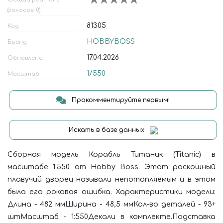
(голосов: 0)
81305
Код
HOBBYBOSS
Бренд
17.04.2026
Обновлено
1/550
Масштаб
Прокомментируйте первым!
Искать в базе данных
Сборная модель Корабль Титаник (Titanic) в
масштабе 1:550 от Hobby Boss. Этот роскошный
плавучий дворец называли непотопляемым и в этом
была его роковая ошибка. Характеристики модели:
Длина - 482 ммШирина - 48,5 ммКол-во деталей - 93+
штМасштаб - 1:550Декали в комплекте.Подставка