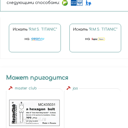
следующими способами:
Искать
"R.M.S. TITANIC"
Искать
"R.M.S. TITANIC"
на
на
Может пригодится
master club
jas