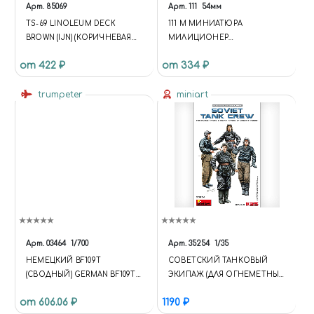
Арт.
85069
Арт.
111
54мм
TS-69 LINOLEUM DECK
111 M МИНИАТЮРА
BROWN (IJN) (КОРИЧНЕВАЯ
МИЛИЦИОНЕР
ПАЛУБНАЯ) КРАСКА-СПРЕЙ
НАЦИОНАЛЬНОЙ ГВАРДИИ,
от 422 ₽
от 334 ₽
100 МЛ.
ИТАЛИЯ 1943-45
trumpeter
miniart
Арт.
03464
1/700
Арт.
35254
1/35
НЕМЕЦКИЙ BF109T
СОВЕТСКИЙ ТАНКОВЫЙ
(СВОДНЫЙ) GERMAN BF109T
ЭКИПАЖ (ДЛЯ ОГНЕМЕТНЫХ
(CONSOLIDATED)
ТАНКОВ И ТЯЖЕЛЫХ
от 606.06 ₽
1190 ₽
ТАНКОВ ПРОРЫВА)