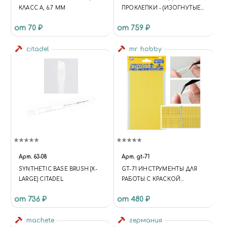
КЛАСС А, 6.7 ММ
ПРОКЛЕПКИ - (ИЗОГНУТЫЕ
ЛИНИИ КРИВИЗНА - 5; 7,5;
от 70 ₽
от 759 ₽
10%)
citadel
mr. hobby
Арт.
63-08
Арт.
gt-71
SYNTHETIC BASE BRUSH (X-
GT-71 ИНСТРУМЕНТЫ ДЛЯ
LARGE) CITADEL
РАБОТЫ С КРАСКОЙ
МАСКИРОВОЧНАЯ ЛЕНТА
от 736 ₽
от 480 ₽
КРУГИ И ТРЕУГОЛЬНИКИ 3-
5ММ MR. MASKING
machete
германия