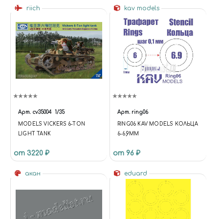
riich
kav models
Арт.
cv35004
1/35
Арт.
ring06
MODELS VICKERS 6-TON
RING06 KAV MODELS КОЛЬЦА
LIGHT TANK
6-6,9ММ
от 3220 ₽
от 96 ₽
акан
eduard