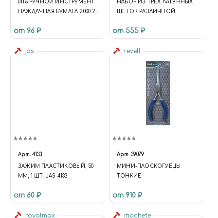
0116 РУЧНОЙ ИНСТРУМЕНТ
НАБОР ИЗ ТРЕХ ЛАТУННЫХ
НАЖДАЧНАЯ БУМАГА 2000 2
ЩЕТОК РАЗЛИЧНОЙ
ЛИСТА
КОНФИГУРАЦИИ
от 96 ₽
от 555 ₽
jas
revell
Арт.
4133
Арт.
39079
ЗАЖИМ ПЛАСТИКОВЫЙ, 50
МИНИ-ПЛОСКОГУБЦЫ
ММ, 1 ШТ, JAS 4133
ТОНКИЕ
от 60 ₽
от 910 ₽
royalmax
machete