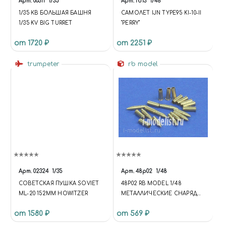
Арт.
00311
1/35
Арт.
fb13
1/48
1/35 КВ БОЛЬШАЯ БАШНЯ
САМОЛЕТ IJN TYPE95 KI-10-II
1/35 KV BIG TURRET
"PERRY"
от 1720 ₽
от 2251 ₽
trumpeter
rb model
Арт.
02324
1/35
Арт.
48p02
1/48
СОВЕТСКАЯ ПУШКА SOVIET
48P02 RB MODEL 1/48
ML-20 152MM HOWITZER
МЕТАЛЛИЧЕСКИЕ СНАРЯДЫ
7,5CM KWK 37 & STUK 37 L/24
от 1580 ₽
от 569 ₽