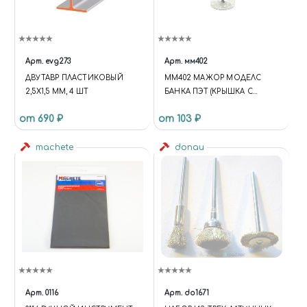
Арт.
evg273
Арт.
мм402
ДВУТАВР ПЛАСТИКОВЫЙ
ММ402 МАЖОР МОДЕЛС
2,5Х1,5 ММ, 4 ШТ
БАНКА ПЭТ (КРЫШКА С
КИСТОЧКОЙ) 30 МЛ
от 690 ₽
от 103 ₽
machete
donau
Арт.
0116
Арт.
do1671