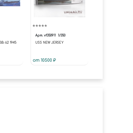
Арт.
vf350911
1/350
B-62 1945
USS NEW JERSEY
от 10500 ₽