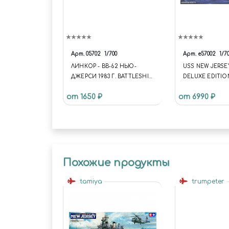
Арт.
05702
1/700
Арт.
e57002
1/7
ЛИНКОР - BB-62 НЬЮ-
USS NEW JERSEY
ДЖЕРСИ 1983 Г. BATTLESHIP
DELUXE EDITIO
- BB-62 NEW JERSEY 1983
от 1650 ₽
от 6990 ₽
Похожие продукты
tamiya
trumpeter