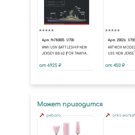
Арт.
fh780005
1/700
Арт.
20026
1/70
WWII USN BATTLESHIP NEW
ARTWOX MODEL
JERSEY BB-62 (FOR TAMIYA
USS NEW JERSE
31614)
TAMIYA 31614 1/7
от 6925 ₽
от 450 ₽
Может пригодится
pebaro
ork's work