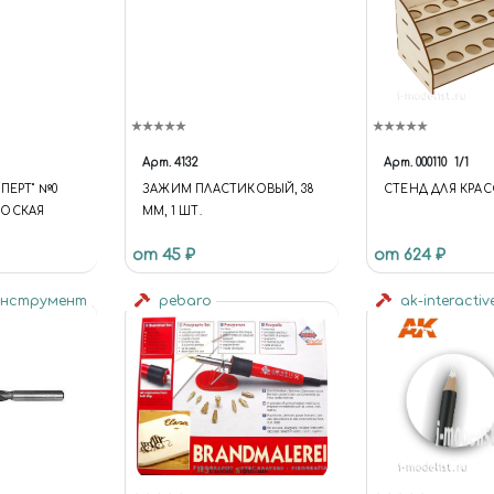
Арт.
4132
Арт.
000110
1/1
ПЕРТ" №0
ЗАЖИМ ПЛАСТИКОВЫЙ, 38
СТЕНД ДЛЯ КРАС
ЛОСКАЯ
ММ, 1 ШТ.
от 45 ₽
от 624 ₽
инструмент
pebaro
ak-interactiv