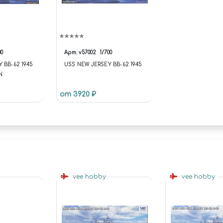
00
Арт.
v57002
1/700
 BB-62 1945
USS NEW JERSEY BB-62 1945
N
от 3920 ₽
vee hobby
vee hobby