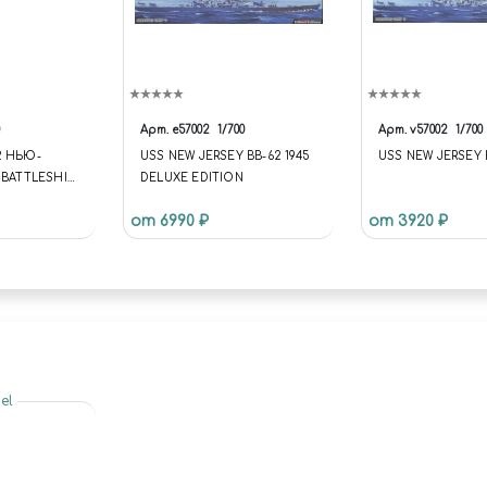
Арт.
e57002
1/700
Арт.
v57002
1/700
2 НЬЮ-
USS NEW JERSEY BB-62 1945
USS NEW JERSEY B
 BATTLESHIP
DELUXE EDITION
SEY 1983
от 6990 ₽
от 3920 ₽
el