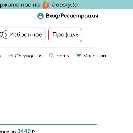
Вход/Регистрация
Избранное
Профиль
0
и
Обсуждения
Чаты
Магазины
3440
ние за