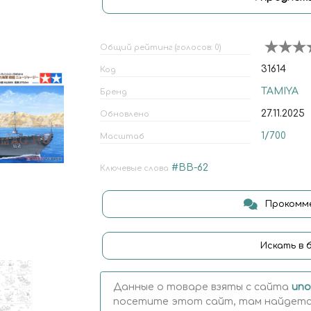
Общий рейтинг (голосов: 0)
31614
Код
TAMIYA
Бренд
27.11.2025
Обновлено
1/700
Масштаб
#BB-62
Ключевые слова
Прокомме
Искать в 
Данные о товаре взяты с сайта
uno
посетите этот сайт, там найдется