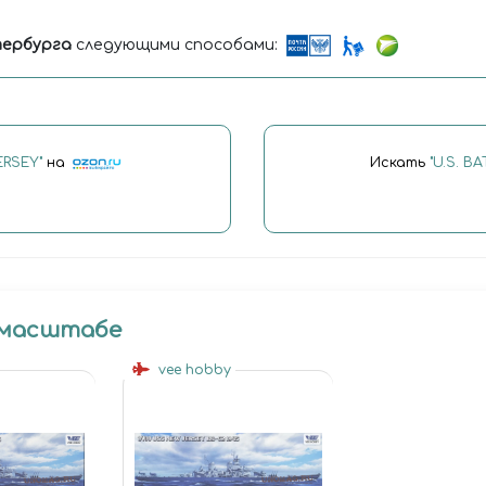
ербурга
следующими способами:
ERSEY"
на
Искать
"U.S. B
 масштабе
vee hobby