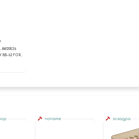
0
 AW20026
Y BB-62 FOR
00
shop
noname
эскадра