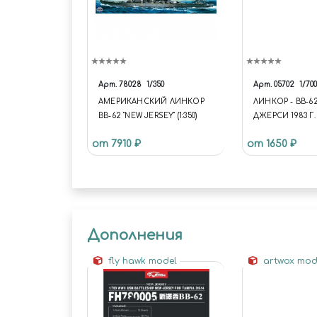
Арт.
78028
1/350
Арт.
05702
1/700
АМЕРИКАНСКИЙ ЛИНКОР
ЛИНКОР - BB-6
BB-62 "NEW JERSEY" (1:350)
ДЖЕРСИ 1983 Г.
- BB-62 NEW JER
от 7910 ₽
от 1650 ₽
Дополнения
fly hawk model
artwox mod