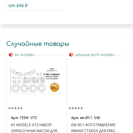
от 646 ₽
ГРУБОЙ ОБРАБОТКИ С
ПЛАСТИКОВЫМИ
РУКОЯТКАМИ
Случайные товары
kv models
ателье etch models
Арт.
72514
1/72
Арт.
em-011-1
1/43
KV MODELS 1/72 НАБОР
EM-011-1 ФОТОТРАВЛЕНИЕ.
ОКРАСОЧНЫХ МАСОК ДЛЯ
РАМКИ СТЕКОЛ ДЛЯ КРАЗ