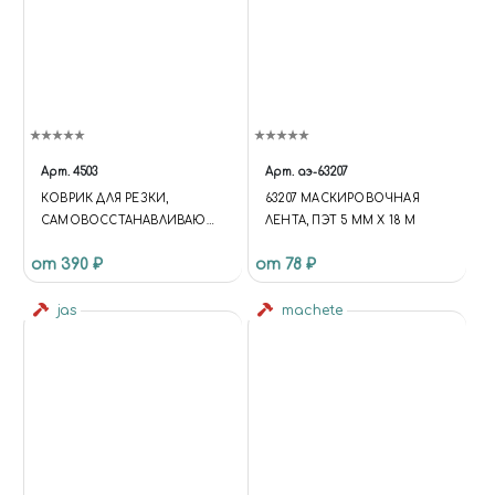
Арт.
4503
Арт.
аэ-63207
КОВРИК ДЛЯ РЕЗКИ,
63207 МАСКИРОВОЧНАЯ
САМОВОССТАНАВЛИВАЮЩ
ЛЕНТА, ПЭТ 5 ММ Х 18 М
ИЙСЯ, 3-Х СЛОЙНЫЙ, А3 JAS
от 390 ₽
от 78 ₽
4503
jas
machete