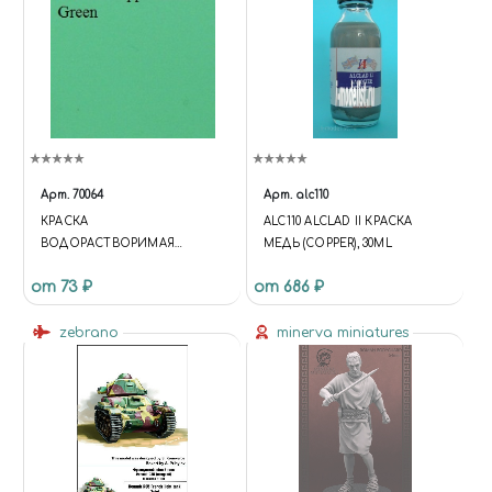
Арт.
70064
Арт.
alc110
КРАСКА
ALC110 ALCLAD II КРАСКА
ВОДОРАСТВОРИМАЯ
МЕДЬ (COPPER), 30ML
WESTERN APPROACHES
от 73 ₽
от 686 ₽
GREEN ОКРАСКА
НАДВОДНЫХ БОРТОВ
КОРАБЛЕЙ ВМФ АНГЛИИ С
zebrano
minerva miniatures
1941 ГОДА