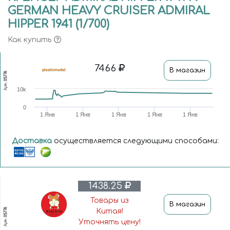
GERMAN HEAVY CRUISER ADMIRAL
HIPPER 1941 (1/700)
Как купить
7466
В магазин
05776
Арт.
10k
0
1 Янв
1 Янв
1 Янв
1 Янв
1 Янв
Доставка
осуществляется следующими способами:
1438.25
Товары из
В магазин
05776
Китая!
Арт.
Уточнять цену!