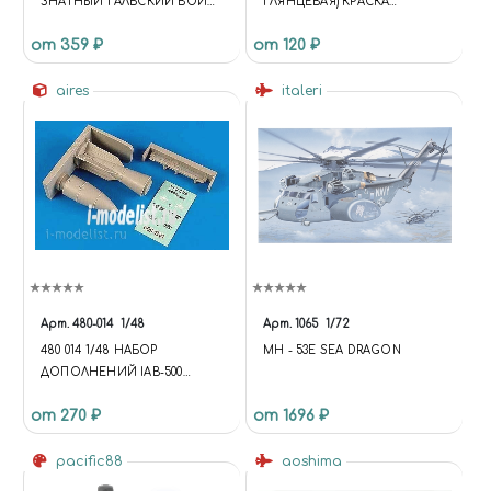
ЗНАТНЫЙ ГАЛЬСКИЙ ВОИН,
ГЛЯНЦЕВАЯ) КРАСКА
1 В. ДО Н.Э.
ЛАКОВАЯ, 10 МЛ.
от 359 ₽
от 120 ₽
aires
italeri
Арт.
480-014
1/48
Арт.
1065
1/72
480 014 1/48 НАБОР
MH - 53E SEA DRAGON
ДОПОЛНЕНИЙ IAB-500
IMITATION AERIAL BOMB
от 270 ₽
от 1696 ₽
WITH BD3-23N PYLON
pacific88
aoshima