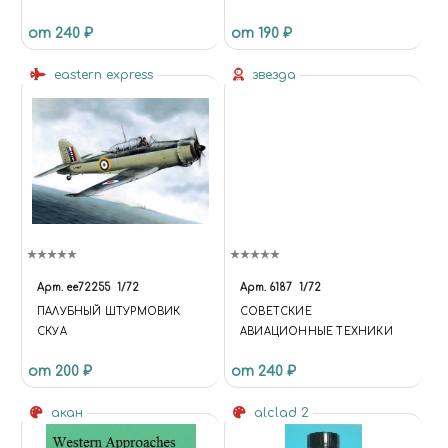
LOCKHEED C-60 LODESTAR +
(АИСТ, SSM)
от 240 ₽
от 190 ₽
МАСКИ НА ДИСКИ И
КОЛЕСА
eastern express
звезда
Арт.
ee72255
1/72
Арт.
6187
1/72
ПАЛУБНЫЙ ШТУРМОВИК
СОВЕТСКИЕ
СКУА
АВИАЦИОННЫЕ ТЕХНИКИ
от 200 ₽
от 240 ₽
акан
alclad 2