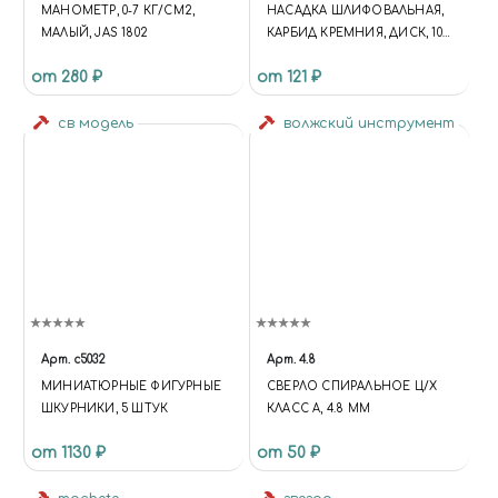
МАНОМЕТР, 0-7 КГ/СМ2,
НАСАДКА ШЛИФОВАЛЬНАЯ,
МАЛЫЙ, JAS 1802
КАРБИД КРЕМНИЯ, ДИСК, 10
Х 3 ММ, В БЛИСТЕРЕ, 3 ШТ.
от 280 ₽
от 121 ₽
св модель
волжский инструмент
Арт.
c5032
Арт.
4.8
МИНИАТЮРНЫЕ ФИГУРНЫЕ
СВЕРЛО СПИРАЛЬНОЕ Ц/Х
ШКУРНИКИ, 5 ШТУК
КЛАСС А, 4.8 ММ
от 1130 ₽
от 50 ₽