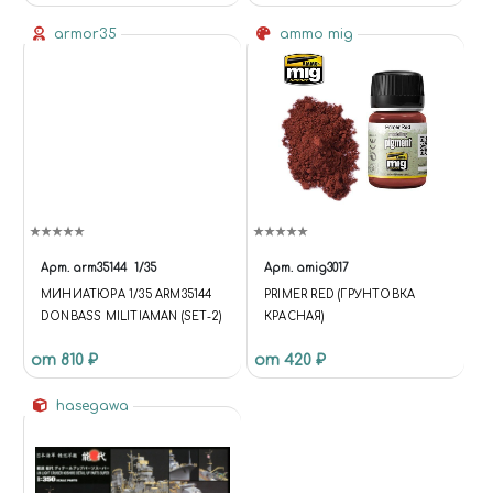
armor35
ammo mig
Арт.
arm35144
1/35
Арт.
amig3017
МИНИАТЮРА 1/35 ARM35144
PRIMER RED (ГРУНТОВКА
DONBASS MILITIAMAN (SET-2)
КРАСНАЯ)
от 810 ₽
от 420 ₽
hasegawa