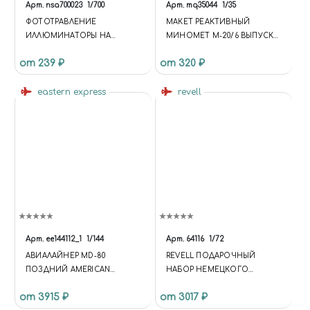
Арт.
nsa700023
1/700
Арт.
mq35044
1/35
ФОТОТРАВЛЕНИЕ
МАКЕТ РЕАКТИВНЫЙ
ИЛЛЮМИНАТОРЫ НА
МИНОМЕТ М-20/6 ВЫПУСКА
ФРАНЦУЗСКИЕ КОРАБЛИ 20
1942 ГОДА
от 239 ₽
от 320 ₽
В(0,5ММ)
eastern express
revell
Арт.
ее144112_1
1/144
Арт.
64116
1/72
АВИАЛАЙНЕР MD-80
REVELL ПОДАРОЧНЫЙ
ПОЗДНИЙ AMERICAN
НАБОР НЕМЕЦКОГО
(LIMITED EDISION)
ТРИПЛАНА FOKKER DR.1 (1:72)
от 3915 ₽
от 3017 ₽