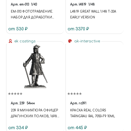
Арт.
em-013
1/43
Арт.
l4819
1/48
EM-013 ФОТОТРАВЛЕНИЕ.
L4819 GREAT WALL 1/48 T-33A
НАБОР ДЛЯ ДОРАБОТКИ
EARLY VERSION
СТАЛИНСКИЙ 101 / 102, ВАР. 2
от 530 ₽
от 3370 ₽
ek castings
ak-interactive
Арт.
239
54мм
Арт.
rc091
239 R МИНИАТЮРА ОФИЦЕР
КРАСКА REAL COLORS
ДРАГУНСКИХ ПОЛКОВ, 1698-
TARNGRAU RAL 7050-F9 10ML
1704ГГ. РОССИЯ
от 334 ₽
от 445 ₽