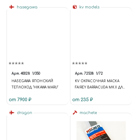
hasegawa
kv models
Арт.
40028
1/350
Арт.
72538
1/72
HASEGAWA ЯПОНСКИЙ
KV ОКРАСОЧНАЯ МАСКА
ТЕПЛОХОД "HIKAWA MARU"
FAIREY BARRACUDA MK.II ДЛЯ
МОДЕЛЕЙ ФИРМЫ NOVO /
от 7900 ₽
от 235 ₽
EASTERN EXPRESS
dragon
machete