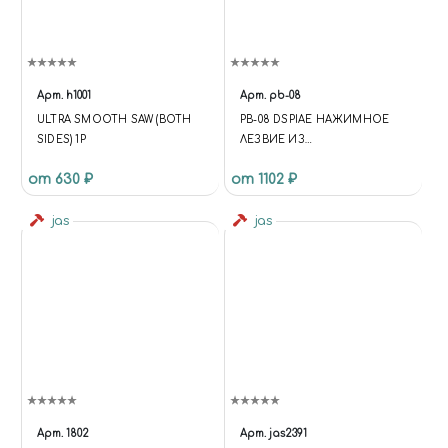
Арт.
h1001
Арт.
pb-08
ULTRA SMOOTH SAW (BOTH
PB-08 DSPIAE НАЖИМНОЕ
SIDES) 1P
ЛЕЗВИЕ ИЗ
ВОЛЬФРАМОВОЙ СТАЛИ, 0.8
от 630 ₽
от 1102 ₽
ММ
jas
jas
Арт.
1802
Арт.
jas2391