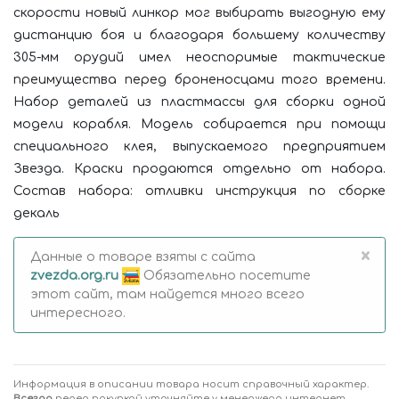
скорости новый линкор мог выбирать выгодную ему
дистанцию боя и благодаря большему количеству
305-мм орудий имел неоспоримые тактические
преимущества перед броненосцами того времени.
Набор деталей из пластмассы для сборки одной
модели корабля. Модель собирается при помощи
специального клея, выпускаемого предприятием
Звезда. Краски продаются отдельно от набора.
Состав набора: отливки инструкция по сборке
декаль
×
Данные о товаре взяты с сайта
zvezda.org.ru
Обязательно посетите
этот сайт, там найдется много всего
интересного.
Информация в описании товара носит справочный характер.
Всегда
перед покупкой уточняйте у менеджера интернет-