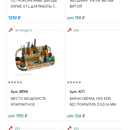
ОСТРОКОНЕЧНЫЕ ШИПЦЫ
1451 ШЛАНГ 1/8-1/8 5М ПВХ
DSPIAE ST-L ДЛЯ РАБОТЫ С
ВИТОЙ
ФОТОТРАВЛЕНИЕМ И
1390 ₽
от 198 ₽
МЯГКИМ ПЛАСТИКОМ
НОВИНКИ 2020-2021
эскадра
jas
Арт.
000104
Арт.
4271
МЕСТО МОДЕЛИСТА
МИНИ-СВЁРЛА, HSS 4241,
КОМПАКТНОЕ
БЕЗ ПОКРЫТИЯ, D 0,3-1,6 ММ,
20 ШТ, JAS 4271
от 1190 ₽
от 136 ₽
jas
jas