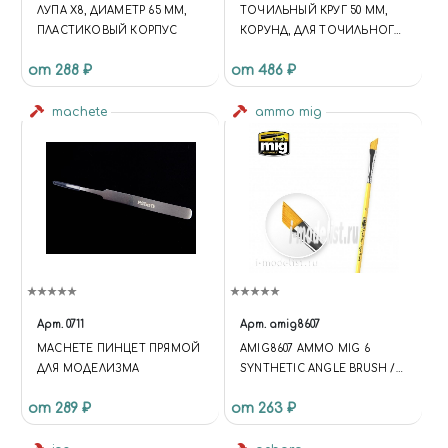
ЛУПА Х8, ДИАМЕТР 65 ММ,
ТОЧИЛЬНЫЙ КРУГ 50 ММ,
ПЛАСТИКОВЫЙ КОРПУС
КОРУНД, ДЛЯ ТОЧИЛЬНОГО
СТАНКА SP/E
от 288 ₽
от 486 ₽
machete
ammo mig
Арт.
0711
Арт.
amig8607
MACHETE ПИНЦЕТ ПРЯМОЙ
AMIG8607 AMMO MIG 6
ДЛЯ МОДЕЛИЗМА
SYNTHETIC ANGLE BRUSH /
СИНТЕТИЧЕСКАЯ
от 289 ₽
от 263 ₽
СКОШЕННАЯ КИСТЬ