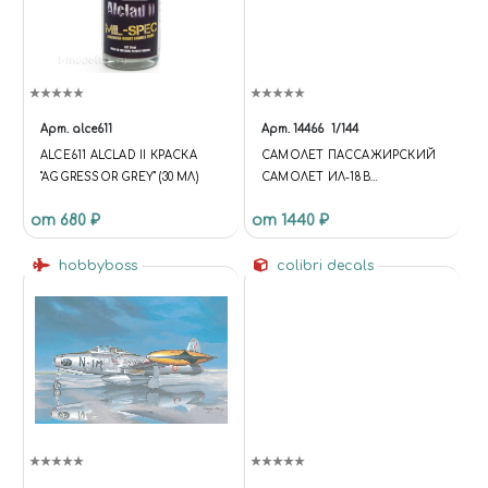
Арт.
alce611
Арт.
14466
1/144
ALCE611 ALCLAD II КРАСКА
САМОЛЕТ ПАССАЖИРСКИЙ
"AGGRESSOR GREY" (30 МЛ)
САМОЛЕТ ИЛ-18В
АЭРОФЛОТ
от 680 ₽
от 1440 ₽
hobbyboss
colibri decals