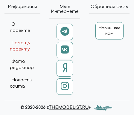
$('[DATA-BASKET-ID=' + ITEM.ID
Информация
Мы в
Обратная связь
+ ']').ATTR('DATA-BASKET-STATE',
Интернете
ITEM.DELAY ? 'DELAYED' :
'ADDED'); });
О
Напишите
API.EACH(DATA.COMPARE,
проекте
нам
FUNCTION (INDEX, ITEM) {
$('[DATA-COMPARE-ID=' +
Помощь
ITEM.ID + ']').ATTR('DATA-
проекту
COMPARE-STATE', 'ADDED'); }); };
UPDATE = FUNCTION {
Фото
$.AJAX('/BITRIX/TEMPLATES/U
редактор
NIVERSE_S1/COMPONENTS/I
NTEC.UNIVERSE/SYSTEM/BAS
Новости
KET.MANAGER/AJAX.PHP', {
сайта
'TYPE': 'POST', 'CACHE': FALSE,
'DATATYPE': 'JSON', 'DATA':
{'BASKET': 'Y', 'COMPARE': 'Y',
'COMPARE_CODE': 'COMPARE',
© 2020-2026 «
THEMODELIST.RU
»
'COMPARE_NAME': 'COMPARE',
'CACHE_TYPE': 'N', '~BASKET': 'Y',
'~COMPARE': 'Y',
'~COMPARE_NAME': 'COMPARE',