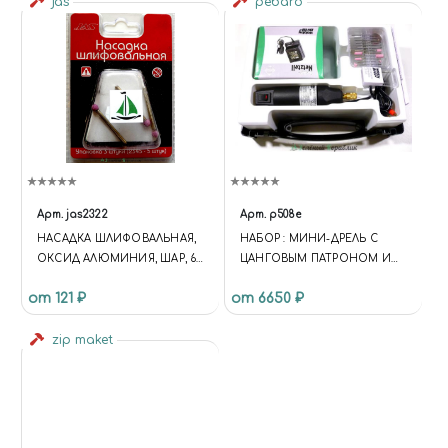
jas
pebaro
Арт.
jas2322
Арт.
p508e
НАСАДКА ШЛИФОВАЛЬНАЯ,
НАБОР : МИНИ-ДРЕЛЬ С
ОКСИД АЛЮМИНИЯ, ШАР, 6
ЦАНГОВЫМ ПАТРОНОМ И
ММ, В БЛИСТЕРЕ, 3 ШТ.
КОМПЛЕКТОМ НАСАДОК В
от 121 ₽
от 6650 ₽
ПЛАСТИКОВОМ БОКСЕ
zip maket