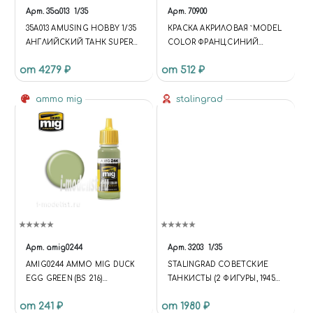
"ЧУДНЫЙ МИР",
Арт.
35a013
1/35
Арт.
70900
"DESCRIPTION": "ИНТЕРНЕТ-
35A013 AMUSING HOBBY 1/35
КРАСКА АКРИЛОВАЯ `MODEL
МАГАЗИН СБОРНЫХ
АНГЛИЙСКИЙ ТАНК SUPER
COLOR ФРАНЦ.СИНИЙ
МАСШТАБНЫХ МОДЕЛЕЙ,
CONQUEROR FV214
МИРАЖ/FRENCH MIRAGE
КРАСОК, АЭРОГРАФОВ И
от 4279 ₽
от 512 ₽
BLUE
ИНСТРУМЕНТОВ ДЛЯ
МОДЕЛИЗМА. ДОСТАВКА ПО
ammo mig
stalingrad
РОССИИ.", "URL":
"HTTPS://MIRACLE-WORLD.RU",
"LOGO": "HTTPS://MIRACLE-
WORLD.RU/INCLUDE/LOGOTY
PE.PNG", "IMAGE":
"HTTPS://MIRACLE-
WORLD.RU/INCLUDE/LOGOTY
PE.PNG", "TELEPHONE":
"+79191212207", "EMAIL":
"MIRACLE-WORLD@MAIL.RU",
"ADDRESS": { "@TYPE":
Арт.
amig0244
Арт.
3203
1/35
"POSTALADDRESS",
AMIG0244 AMMO MIG DUCK
STALINGRAD СОВЕТСКИЕ
"STREETADDRESS": "УЛ.
EGG GREEN (BS 216)
ТАНКИСТЫ (2 ФИГУРЫ, 1945
ТИМИРЯЗЕВА, 27",
(ЗЕЛЕНЫЙ УТИНОЕ ЯЙЦО)
ГОД)
"ADDRESSLOCALITY":
от 241 ₽
от 1980 ₽