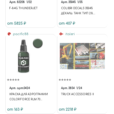
Арт.
83208
1/32
Арт.
35045
1/35
F-84G THUNDERJET
COLIBRI DECALS 35045
ДЕКАЛЬ: ТАНК ТИП 28.
ЧАСТЬ 2 /12 ВАРИАНТОВ/
от 5825 ₽
от 407 ₽
1/35 (FUNCTION {
UNIVERSE.SITE.ID = 'S1';
pacific88
UNIVERSE.SITE.DIRECTORY =
italeri
'/'; UNIVERSE.TEMPLATE.ID =
'UNIVERSE_S1';
UNIVERSE.TEMPLATE.DIRECTO
RY =
'/BITRIX/TEMPLATES/UNIVERS
E_S1'; }); .C-HEADER.C-HEADER-
TEMPLATE-1 .WIDGET-
VIEW.WIDGET-VIEW-DESKTOP
.WIDGET-CONTAINER-
LOGOTYPE { WIDTH: 75PX; } .C-
Арт.
арт.0424
Арт.
3854
1/24
HEADER.C-HEADER-
КРАСКА ДЛЯ АЭРОГРАФИИ
TRUCK ACCESSORIES II
TEMPLATE-1 .WIDGET-
COLOR FORCE RLM 70
VIEW.WIDGET-VIEW-DESKTOP
SCHWARZGRÜN
.WIDGET-CONTAINER-
от 163 ₽
от 2218 ₽
TAGLINE-TEXT { WIDTH: