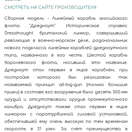
СМОТРЕТЬ НА САЙТЕ ПРОИЗВОДИТЕЛЯ
Сборная модель - Линейный корабль английского
флота "Дредноут". Историческая справка:
Dreadnought британский линкор, совершивший
революцию в военно-морском деле, родоначальник
нового подкласса линейных кораблей дредноутного
типа, названного в его честь. Шестой корабль
Королевского флота, носивший это название.
Дредноут стал первым в мире кораблём, при
постройке которого был реализован так
называемый принцип all-big-gun (только большие
пушки) в составе его вооружения было десять 305-мм
орудий и отсутствовали орудия промежуточного
калибра. Дредноут также стал первым в мире
линкором с паротурбинной силовой установкой,
обеспечившей ему очень высокую по тем временам
скорость в 21 узел. За счёт преимущества в