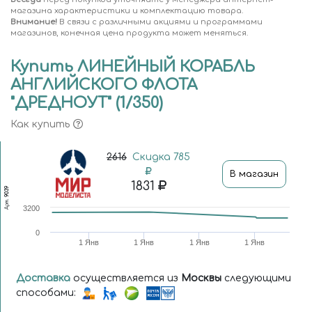
магазина характеристики и комплектацию товара.
Внимание!
В связи с различными акциями и программами
магазинов, конечная цена продукта может меняться.
Купить ЛИНЕЙНЫЙ КОРАБЛЬ
АНГЛИЙСКОГО ФЛОТА
"ДРЕДНОУТ" (1/350)
Как купить
2616
Скидка 785
В магазин
1831
9039
Арт.
3200
0
1 Янв
1 Янв
1 Янв
1 Янв
Доставка
осуществляется из
Москвы
следующими
способами: