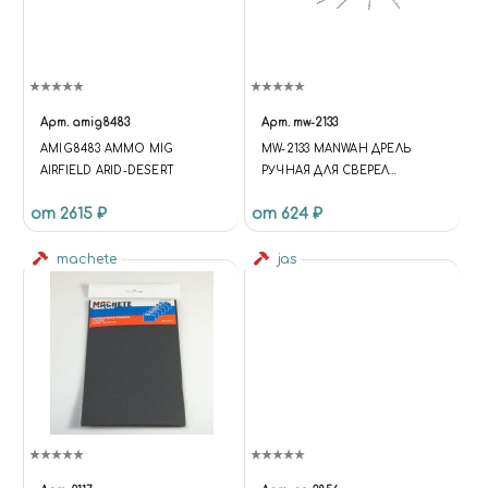
Арт.
amig8483
Арт.
mw-2133
AMIG8483 AMMO MIG
MW-2133 MANWAH ДРЕЛЬ
AIRFIELD ARID-DESERT
РУЧНАЯ ДЛЯ СВЕРЕЛ
ДИАМЕТРА 0.9-1.5 ММ (В
от 2615 ₽
от 624 ₽
КОМПЛЕКТЕ 7 СВЁРЕЛ)
machete
jas