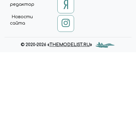
редактор
"ADDRESSLOCALITY":
"ЧЕЛЯБИНСК",
Новости
"ADDRESSREGION":
сайта
"ЧЕЛЯБИНСКАЯ ОБЛАСТЬ",
"ADDRESSCOUNTRY": "RU" },
"OPENINGHOURS": [ "MO TU
WE TH FR SA 10:00-20:00", "SU
© 2020-2026 «
THEMODELIST.RU
»
10:00-18:00" ], "PRICERANGE": "₽₽",
"SAMEAS": [
"HTTPS://VK.COM/MIRACLEW
ORLD74",
"HTTPS://WWW.INSTAGRAM.CO
M/MIRACLEWORLD74" ] }
(FUNCTION (JQUERY, API) { VAR
DATA; VAR RUN; VAR UPDATE;
DATA = {}; DATA.BASKET = [];
DATA.COMPARE = []; RUN =
FUNCTION { $('[DATA-BASKET-
ID]').ATTR('DATA-BASKET-STATE',
'NONE'); $('[DATA-COMPARE-
ID]').ATTR('DATA-COMPARE-
STATE', 'NONE');