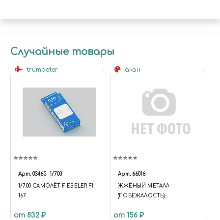
Случайные товары
trumpeter
акан
Арт.
03465
1/700
Арт.
66016
1/700 САМОЛЁТ FIESELER FI
ЖЖЁНЫЙ МЕТАЛЛ
167
(ПОБЕЖАЛОСТЬ)
ЗОЛОТИСТО-СЕРЫЙ
от 832 ₽
от 156 ₽
ЛОПАТКИ СОПЛА