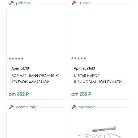
pebaro
u-star
Арт.
p1710
Арт.
st-91613
БОР ДЛЯ ШЛИФОВАНИЯ, С
U-STAR НАБОР
КРУГЛОЙ АЛМАЗНОЙ
ШЛИФОВАЛЬНОЙ БУМАГИ
ГОЛОВКОЙ, 1,0 ММ
(20X75, #400, 50ШТ)
от 302 ₽
от 250 ₽
ammo mig
manwah