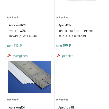
Арт.
аэ-3913
Арт.
4212
3913 СКРАЙБЕР
КИСТЬ OW "ЭКСПЕРТ" №00
ЦИЛИНДРИЧЕСКИХ,
КОЛОНОК КРУГЛАЯ
ОВАЛЬНЫХ ПОВЕРХНОСТЕЙ
от 212 ₽
от 199 ₽
И СНЯТИЯ ФАСОК
evergreen
proskit
Арт.
evg104
Арт.
1pk-118t