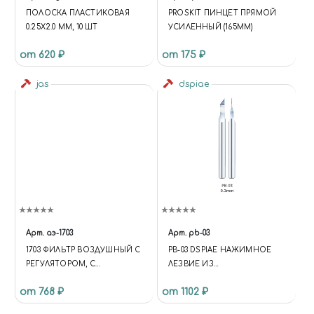
ПОЛОСКА ПЛАСТИКОВАЯ
PROSKIT ПИНЦЕТ ПРЯМОЙ
0.25Х2.0 ММ, 10 ШТ
УСИЛЕННЫЙ (165ММ)
от 620 ₽
от 175 ₽
jas
dspiae
Арт.
аэ-1703
Арт.
pb-03
1703 ФИЛЬТР ВОЗДУШНЫЙ С
PB-03 DSPIAE НАЖИМНОЕ
РЕГУЛЯТОРОМ, С
ЛЕЗВИЕ ИЗ
МАНОМЕТРОМ
ВОЛЬФРАМОВОЙ СТАЛИ, 0.3
от 768 ₽
от 1102 ₽
ММ