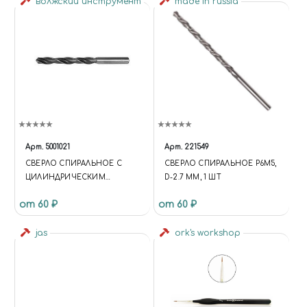
волжский инструмент
made in russia
Арт.
5001021
Арт.
221549
СВЕРЛО СПИРАЛЬНОЕ С
СВЕРЛО СПИРАЛЬНОЕ Р6М5,
ЦИЛИНДРИЧЕСКИМ
D-2.7 ММ, 1 ШТ
ХВОСТОВИКОМ, 2.5 ММ
от 60 ₽
от 60 ₽
jas
ork's workshop