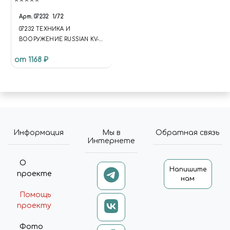
"HTTPS://SCHEMA.ORG",
"@TYPE": "STORE", "NAME":
Арт.
07232
1/72
"ЧУДНЫЙ МИР",
07232 ТЕХНИКА И
"DESCRIPTION": "ИНТЕРНЕТ-
ВООРУЖЕНИЕ RUSSIAN KV-1
МАГАЗИН СБОРНЫХ
M1941 KV SMALL TURRET TANK
МАСШТАБНЫХ МОДЕЛЕЙ,
от 1168 ₽
КРАСОК, АЭРОГРАФОВ И
ИНСТРУМЕНТОВ ДЛЯ
МОДЕЛИЗМА. ДОСТАВКА ПО
РОССИИ.", "URL":
"HTTPS://MIRACLE-WORLD.RU",
"LOGO": "HTTPS://MIRACLE-
WORLD.RU/INCLUDE/LOGOTY
Информация
Мы в
Обратная связь
PE.PNG", "IMAGE":
Интернете
"HTTPS://MIRACLE-
WORLD.RU/INCLUDE/LOGOTY
О
PE.PNG", "TELEPHONE":
Напишите
проекте
"+79191212207", "EMAIL":
нам
"MIRACLE-WORLD@MAIL.RU",
Помощь
"ADDRESS": { "@TYPE":
проекту
"POSTALADDRESS",
"STREETADDRESS": "УЛ.
Фото
ТИМИРЯЗЕВА, 27",