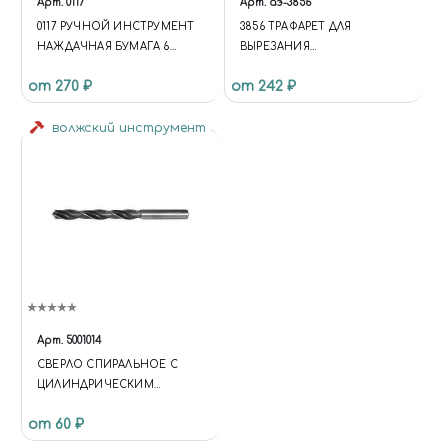
Арт.
0117
Арт.
аэ-3856
0117 РУЧНОЙ ИНСТРУМЕНТ
3856 ТРАФАРЕТ ДЛЯ
НАЖДАЧНАЯ БУМАГА 6
ВЫРЕЗАНИЯ
ВИДОВ ЗЕРНИСТОСТИ 6
АМЕРИКАНСКИХ ЗВЕЗД
от 270 ₽
от 242 ₽
ЛИСТОВ
волжский инструмент
Арт.
5001014
СВЕРЛО СПИРАЛЬНОЕ С
ЦИЛИНДРИЧЕСКИМ
ХВОСТОВИКОМ, 1.8 ММ
от 60 ₽