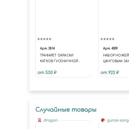
Арт.
3814
Арт.
4009
ТРАФАРЕТ ОКРАСКИ
НАБОР НОЖЕЙ
КАТКОВ ГУСЕНИЧНОЙ
ЦАНГОВЫМ З
ТЕХНИКИ, JAS 3814
(АЛЮМИНИЙ), 3
от 530 ₽
от 922 ₽
JAS 4009
Случайные товары
dragon
gunze san