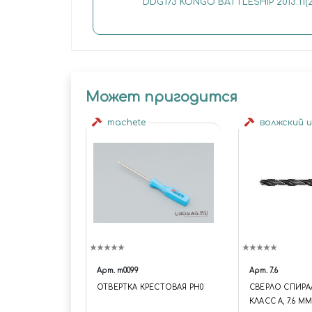
DDG173 KONGO BATTLESHIP 2013.11(2
Может пригодится
machete
волжский 
Арт.
m0099
Арт.
7.6
ОТВЕРТКА КРЕСТОВАЯ PH0
СВЕРЛО СПИРА
КЛАСС А, 7.6 ММ