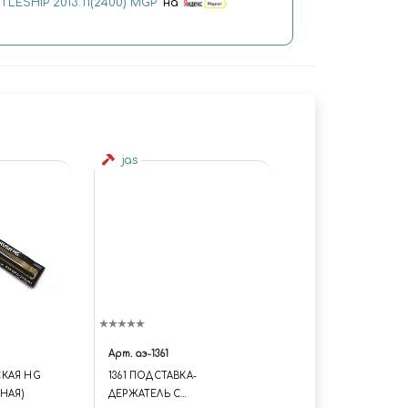
ESHIP 2013.11(2400) MGP"
на
jas
Арт.
аэ-1361
КАЯ HG
1361 ПОДСТАВКА-
НАЯ)
ДЕРЖАТЕЛЬ С