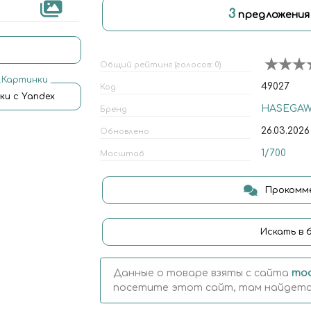
3
предложени
Общий рейтинг (голосов: 0)
.Картинки
49027
Код
ки с Yandex
HASEGA
Бренд
26.03.2026
Обновлено
1/700
Масштаб
Прокомме
Искать в 
Данные о товаре взяты с сайта
mod
посетите этот сайт, там найдется