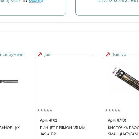
400) MGP"
на
DDG173 KONGO BATTL
инструмент
jas
tamiya
Арт.
41102
Арт.
87158
ЛЬНОЕ Ц/Х
ПИНЦЕТ ПРЯМОЙ 135 ММ,
КИСТОЧКА ПЛОС
JAS 41102
SMALL (НАТУРАЛЬ