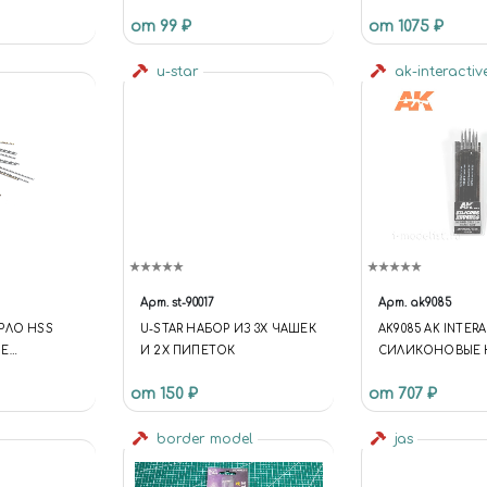
от 99 ₽
от 1075 ₽
u-star
ak-interactiv
Арт.
st-90017
Арт.
ak9085
РЛО HSS
U-STAR НАБОР ИЗ 3Х ЧАШЕК
AK9085 AK INTER
ОЕ
И 2Х ПИПЕТОК
СИЛИКОНОВЫЕ 
5 ММ 10 ШТ.
СРЕДНЕГО РАЗМЕ
от 150 ₽
от 707 ₽
МАЛЕНЬКИЙ НА
(5 ШТ.)
border model
jas