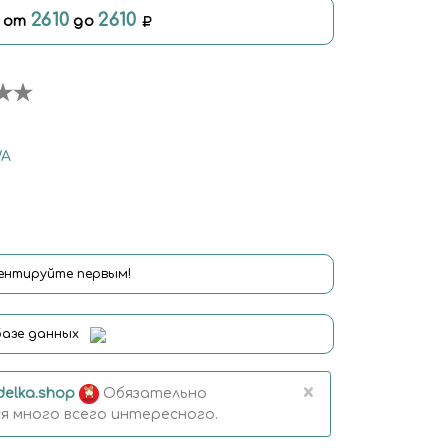
2610
2610
я от
до
WA
нтируйте первым!
базе данных
×
elka.shop
Обязательно
 много всего интересного.