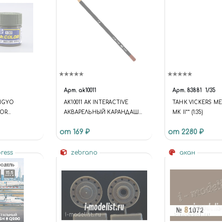
Арт.
ak10011
Арт.
83881
1/35
ANGYO
AK10011 AK INTERACTIVE
ТАНК VICKERS M
LOR
АКВАРЕЛЬНЫЙ КАРАНДАШ
MK II** (1:35)
НАЯ DARK
"СВЕТЛАЯ РЖАВЧИНА" /
от 169 ₽
от 2280 ₽
I) (SEMI
WATERCOLOR PENCIL LIGHT
О-ЗЕЛЕНЫЙ
RUST
УМАТОВЫЙ)
press
zebrano
акан