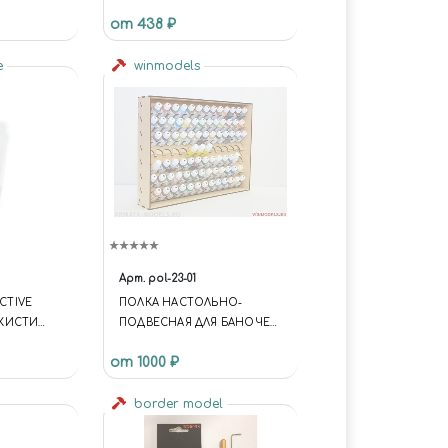
УВЕЛИЧИТЕЛЬНЫМ
от 438 ₽
СТЕКЛОМ, 2 ЗАЖИМА
e
winmodels
Арт.
pol-23-01
ACTIVE
ПОЛКА НАСТОЛЬНО-
КИСТИ
ПОДВЕСНАЯ ДЛЯ БАНОЧЕК
РА,
23 ММ. PACIFIC88-ACRYLIC И
от 1000 ₽
КОНЕЧНИК
ACRYL
border model