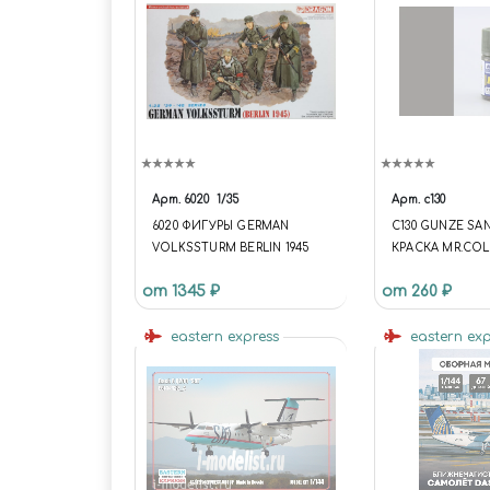
Арт.
6020
1/35
Арт.
c130
6020 ФИГУРЫ GERMAN
C130 GUNZE S
VOLKSSTURM BERLIN 1945
КРАСКА MR.CO
ХУДОЖЕСТВЕН
от 1345 ₽
от 260 ₽
GREEN (KAWASAK
GLOSS) (ТЕМН
eastern express
KAWASAKI ПОЛ
eastern ex