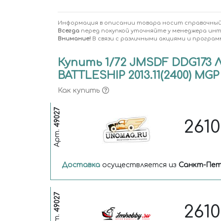
Информация в описании товара носит справочный
Всегда
перед покупкой уточняйте у менеджера ин
Внимание!
В связи с различными акциями и програм
Купить 1/72 JMSDF DDG173 
BATTLESHIP 2013.11(2400) MGP 
Как купить
49027
261
Арт.
Доставка
осуществляется из
Санкт-Пет
49027
261