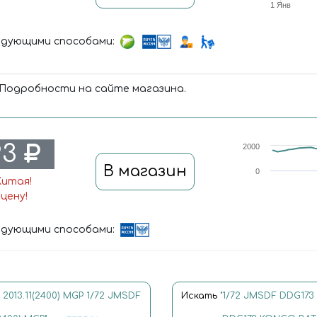
1 Янв
дующими способами:
 Подробности на сайте магазина.
93
2000
В магазин
0
Китая!
цену!
дующими способами:
013.11(2400) MGP 1/72 JMSDF
Искать
"1/72 JMSDF DDG173