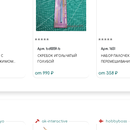
Арт.
bd0059-b
Арт.
1651
 С
СКРЕБОК ИГОЛЬЧАТЫЙ
НАБОР ПАЛОЧЕК
АЖИМОМ
ГОЛУБОЙ
ПЕРЕМЕШИВАНИ
3 ПРЕДМЕТА
КОЛЕРОВКИ КРАС
от 990 ₽
от 358 ₽
1651
gyo
ak-interactive
hobbyboss