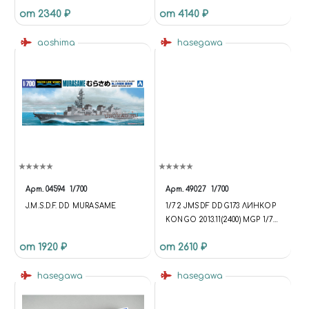
от 2340 ₽
от 4140 ₽
aoshima
hasegawa
Арт.
04594
1/700
Арт.
49027
1/700
J.M.S.D.F. DD MURASAME
1/72 JMSDF DDG173 ЛИНКОР
KONGO 2013.11(2400) MGP 1/72
JMSDF DDG173 KONGO
от 1920 ₽
от 2610 ₽
BATTLESHIP 2013.11(2400) MGP
hasegawa
hasegawa