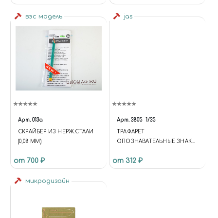
вэс модель
jas
Арт.
013a
Арт.
3805
1/35
СКРАЙБЕР ИЗ НЕРЖ.СТАЛИ
ТРАФАРЕТ
(0,08 ММ)
ОПОЗНАВАТЕЛЬНЫЕ ЗНАКИ
СОВРЕМЕННОЙ АРМИИ
от 700 ₽
от 312 ₽
США, JAS 3805
микродизайн