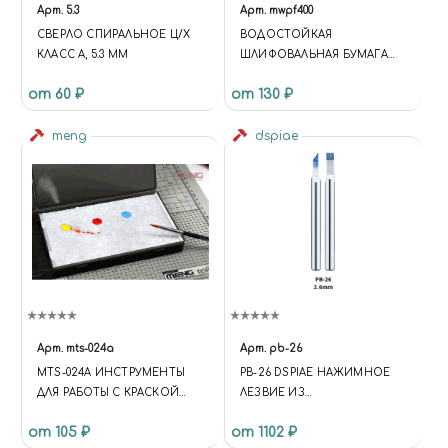
Арт.
5.3
Арт.
mwpf400
СВЕРЛО СПИРАЛЬНОЕ Ц/Х
BОДОСТОЙКАЯ
КЛАСС А, 5.3 ММ
ШЛИФОВАЛЬНАЯ БУМАГА
P400
от 60 ₽
от 130 ₽
meng
dspiae
Арт.
mts-024a
Арт.
pb-26
MTS-024A ИНСТРУМЕНТЫ
PB-26 DSPIAE НАЖИМНОЕ
ДЛЯ РАБОТЫ С КРАСКОЙ
ЛЕЗВИЕ ИЗ
БУМАГА ДЛЯ ВЛАЖНОЙ
ВОЛЬФРАМОВОЙ СТАЛИ, 2.6
от 105 ₽
от 1102 ₽
ПАЛИТРЫ PALLETE PAPER
ММ