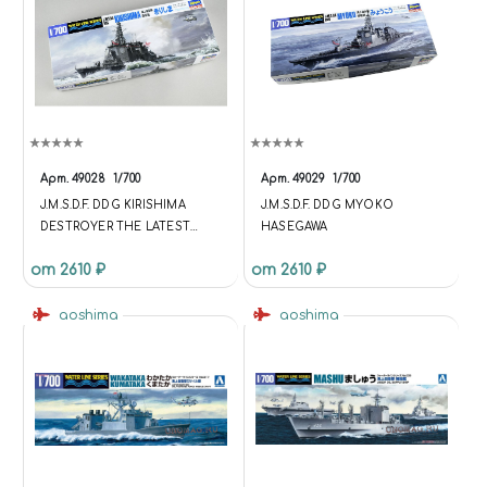
Арт.
49028
1/700
Арт.
49029
1/700
J.M.S.D.F. DDG KIRISHIMA
J.M.S.D.F. DDG MYOKO
DESTROYER THE LATEST
HASEGAWA
TYPE HASEGAWA
от 2610 ₽
от 2610 ₽
aoshima
aoshima