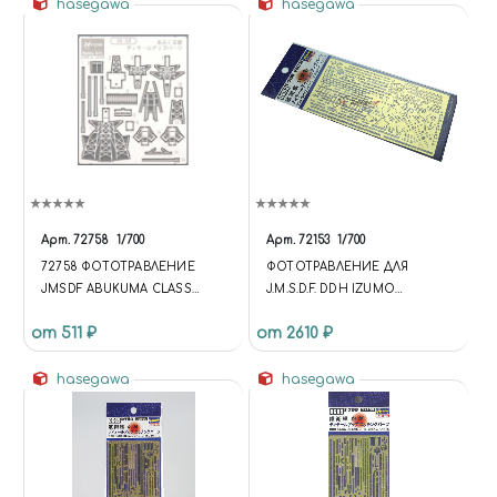
hasegawa
hasegawa
Арт.
72758
1/700
Арт.
72153
1/700
72758 ФОТОТРАВЛЕНИЕ
ФОТОТРАВЛЕНИЕ ДЛЯ
JMSDF ABUKUMA CLASS
J.M.S.D.F. DDH IZUMO
DETAIL UP PARTS SET A
HELICOPTER DESTROYER
от 511 ₽
от 2610 ₽
(HS49031) МАСШТАБ 1:700
HASEGAWA
hasegawa
hasegawa