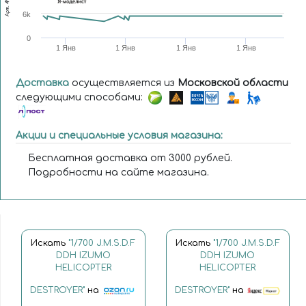
Арт.
6k
0
1 Янв
1 Янв
1 Янв
1 Янв
Доставка
осуществляется из
Московской области
следующими способами:
Акции и специальные условия магазина:
Бесплатная доставка от 3000 рублей.
Подробности на сайте магазина.
Искать
"1/700 J.M.S.D.F
Искать
"1/700 J.M.S.D.F
DDH IZUMO
DDH IZUMO
HELICOPTER
HELICOPTER
DESTROYER"
на
DESTROYER"
на