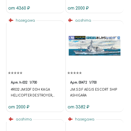
МАСШТАБ 1/700 (УЦЕНКА)
от 4360 ₽
от 2000 ₽
КУПИТЬ В МОСКВЕ (H-031)
КОРАБЛИ 1/700
hasegawa
aoshima
Арт.
h-032
1/700
Арт.
00472
1/700
49032 JMSDF DDH KAGA
J.M.S.D.F AEGIS ESCORT SHIP
HELICOPTER DESTROYER,
ASHIGARA
МАСШТАБ 1/700 (УЦЕНКА)
от 2000 ₽
от 3382 ₽
КУПИТЬ В МОСКВЕ (H-032)
КОРАБЛИ 1/700
aoshima
hasegawa