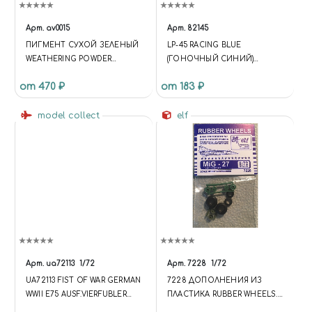
Арт.
av0015
Арт.
82145
ПИГМЕНТ СУХОЙ ЗЕЛЕНЫЙ
LP-45 RACING BLUE
WEATHERING POWDER
(ГОНОЧНЫЙ СИНИЙ)
CHROME OXIDE GREEN
КРАСКА ЛАКОВАЯ, 10 МЛ.
от 470 ₽
от 183 ₽
-45ML
model collect
elf
Арт.
ua72113
1/72
Арт.
7228
1/72
UA72113 FIST OF WAR GERMAN
7228 ДОПОЛНЕНИЯ ИЗ
WWII E75 AUSF.VIERFUBLER
ПЛАСТИКА RUBBER WHEELS.
RHEINTOCHTER 1
ОКБ МИКОЯНА M&G-27