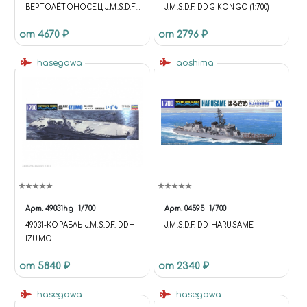
ВЕРТОЛЁТОНОСЕЦ J.M.S.D.F.
J.M.S.D.F. DDG KONGO (1:700)
DDH KAGA (1:700)
от 4670 ₽
от 2796 ₽
hasegawa
aoshima
Арт.
49031hg
1/700
Арт.
04595
1/700
49031-КОРАБЛЬ J.M.S.D.F. DDH
J.M.S.D.F. DD HARUSAME
IZUMO
от 5840 ₽
от 2340 ₽
hasegawa
hasegawa