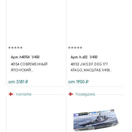
Арт.
h40154
1/450
Арт.
h-z02
1/450
40154 CОВРЕМЕННЫЙ
40152 J.M.S.D.F. DDG 177
ЯПОНСКИЙ
ATAGO, МАСШТАБ 1/450
ВЕРТОЛЕТОНОСЕЦ J.M.S.D.F.
(УЦЕНКА) КУПИТЬ В МОСКВЕ
от 3181 ₽
от 1900 ₽
DDH HYUGA
(H-Z02) КОРАБЛИ
noname
hasegawa