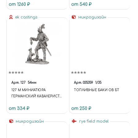
от 1260 ₽
от 540 ₽
ek castings
микродизайн
Арт.
127
54мм
Арт.
035359
1/35
127 M МИНИАТЮРА
ТОПЛИВНЫЕ БАКИ ОВ БТ
ГЕРМАНСКИЙ КАВАЛЕРИСТ
С СОБАКОЙ, 16В
от 334 ₽
от 250 ₽
микродизайн
rye field model