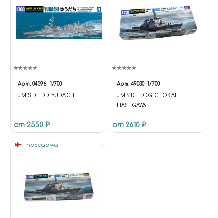
Арт.
04596
1/700
Арт.
49030
1/700
J.M.S.D.F. DD YUDACHI
J.M.S.D.F DDG CHOKAI
HASEGAWA
от 2550 ₽
от 2610 ₽
hasegawa