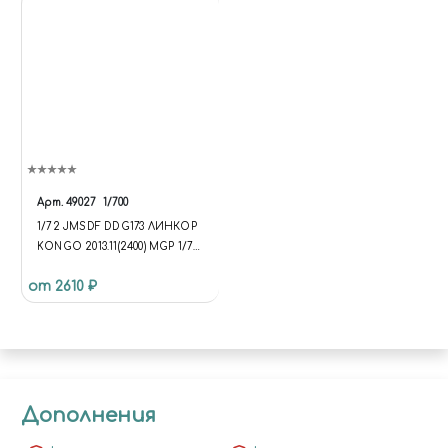
Арт.
49027
1/700
1/72 JMSDF DDG173 ЛИНКОР
KONGO 2013.11(2400) MGP 1/72
JMSDF DDG173 KONGO
от 2610 ₽
BATTLESHIP 2013.11(2400) MGP
Дополнения