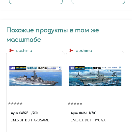
Похожие продукты в том же
масштабе
aoshima
aoshima
Арт.
04595
1/700
Арт.
04161
1/700
J.M.S.D.F. DD HARUSAME
J.M.S.D.F. DDH HYUGA