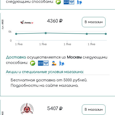
следующими способами:
4360
49031
В магазин
Арт.
6k
0
1 Янв
1 Янв
1 Янв
1 Янв
Доставка
осуществляется из
Москвы
следующими
способами:
Акции и специальные условия магазина:
Бесплатная доставка от 5000 рублей.
Подробности на сайте магазина.
5407
В магазин
49031