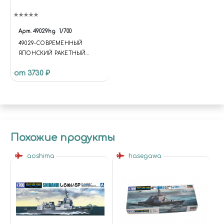
Арт.
49029hg
1/700
49029-CОВРЕМЕННЫЙ
ЯПОНСКИЙ РАКЕТНЫЙ
ЭСМИНЕЦ J.M.S.D.F. DDG
от 3730 ₽
MYOKO
Похожие продукты
aoshima
hasegawa