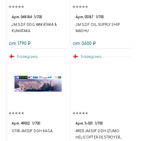
Арт.
048184
1/700
Арт.
05187
1/700
J.M.S.D.F. DDG WAKATAKA &
J.M.S.D.F. OIL SUPPLY SHIP
KUMATAKA
MASHU
от 1790 ₽
от 3600 ₽
hasegawa
hasegawa
Арт.
49032
1/700
Арт.
h-031
1/700
1/700 JMSDF DDH KAGA
49031 JMSDF DDH IZUMO
HELICOPTER DESTROYER,