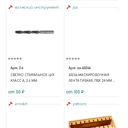
REFILL
волжский инструмент
jas
Арт.
2.6
Арт.
аэ-63266
СВЕРЛО СПИРАЛЬНОЕ Ц/Х
63266 МАСКИРОВОЧНАЯ
КЛАСС А, 2.6 ММ
ЛЕНТА ГИБКАЯ, ПВХ 24 ММ Х
10 М
от 50 ₽
от 105 ₽
proskit
pebaro