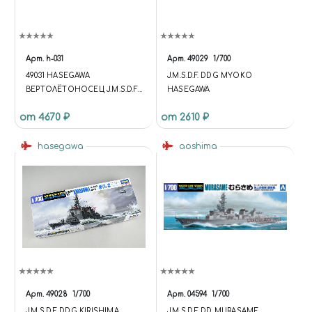
Арт.
h-031
Арт.
49029
1/700
49031 HASEGAWA
J.M.S.D.F. DDG MYOKO
ВЕРТОЛЁТОНОСЕЦ J.M.S.D.F.
HASEGAWA
DDH IZUMO (1:700)
от 4670 ₽
от 2610 ₽
hasegawa
aoshima
Арт.
49028
1/700
Арт.
04594
1/700
J.M.S.D.F. DDG KIRISHIMA
J.M.S.D.F. DD MURASAME