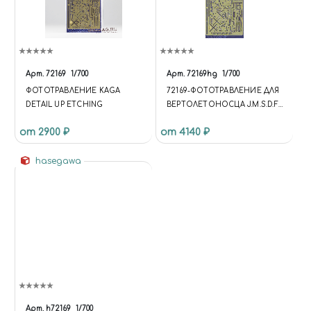
Арт.
72169
1/700
Арт.
72169hg
1/700
ФОТОТРАВЛЕНИЕ KAGA
72169-ФОТОТРАВЛЕНИЕ ДЛЯ
DETAIL UP ETCHING
ВЕРТОЛЕТОНОСЦА J.M.S.D.F.
DDH KAGA (DETAIL UP
от 2900 ₽
от 4140 ₽
ETCHING PARTS)
hasegawa
Арт.
h72169
1/700