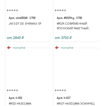
Арт.
abk05569
1/700
Арт.
49029hg
1/700
J.M.S.D.F. DD SHIRANUI SP
49029-CОВРЕМЕННЫЙ
ЯПОНСКИЙ РАКЕТНЫЙ
ЭСМИНЕЦ J.M.S.D.F. DDG
от 2840 ₽
от 3730 ₽
MYOKO
noname
noname
Арт.
h-032
Арт.
h-027
49032 HASEGAWA
49027 HASEGAWA ЭСМИНЕЦ