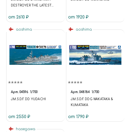
DESTROYER THE LATEST
TYPE HASEGAWA
от 2610 ₽
от 1920 ₽
aoshima
aoshima
Арт.
04596
1/700
Арт.
048184
1/700
J.M.S.D.F. DD YUDACHI
J.M.S.D.F. DDG WAKATAKA &
KUMATAKA
от 2550 ₽
от 1790 ₽
hasegawa