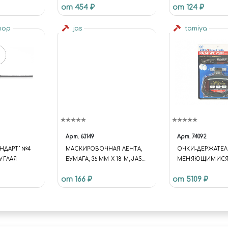
от 454 ₽
от 124 ₽
PENCIL COPPER
shop
jas
tamiya
Арт.
63149
Арт.
74092
НДАРТ" №4
МАСКИРОВОЧНАЯ ЛЕНТА,
ОЧКИ-ДЕРЖАТЕЛ
УГЛАЯ
БУМАГА, 36 ММ Х 18 М, JAS
МЕНЯЮЩИМИС
63149
ЛИНЗАМИ (1.7X/2X
от 166 ₽
от 5109 ₽