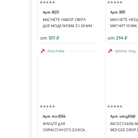
Арт.
0025
Арт.
0073
MACHETE НАБОР СВЕРЛ
MACHETE НЕ
ДЛЯ МОДЕЛИЗМА 2.1-3.0 ММ
МАГНИТ 10 ММ, 
от 1011 ₽
от 294 ₽
machete
ammo mig
Арт.
ma-0556
Арт.
amig8560
ФИЛЬТР ДЛЯ
АКСЕССУАРЫ A
ОКРАСОЧНОГО БОКСА
WEDGED DROP 
0555