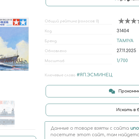
Общий рейтинг (голосов: 0)
31404
Код
TAMIYA
Бренд
27.11.2025
Обновлено
1/700
Масштаб
#ЯП.ЭСМИНЕЦ
Ключевые слова
Прокомме
Искать в 
Данные о товаре взяты с сайта
uno
посетите этот сайт, там найдется