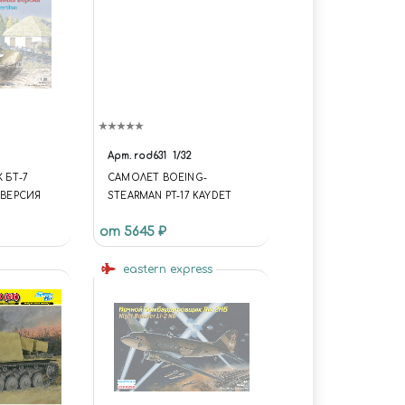
Арт.
rod631
1/32
 БТ-7
САМОЛЕТ BOEING-
 ВЕРСИЯ
STEARMAN PT-17 KAYDET
от 5645 ₽
eastern express