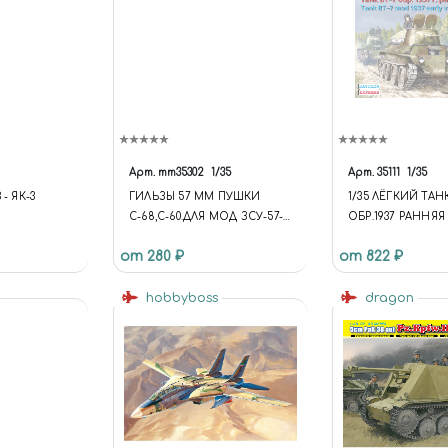
Арт.
mm35302
1/35
Арт.
35111
1/35
- ЯК-3
ГИЛЬЗЫ 57 ММ ПУШКИ
1/35 ЛЁГКИЙ ТАНК
С-68,С-60.ДЛЯ МОД ЗСУ-57-2
ОБР.1937 РАННЯЯ
И АВТОМАТ. ЗЕНИТ ПУШ
от 280 ₽
от 822 ₽
С-60 8ШТ
hobbyboss
dragon