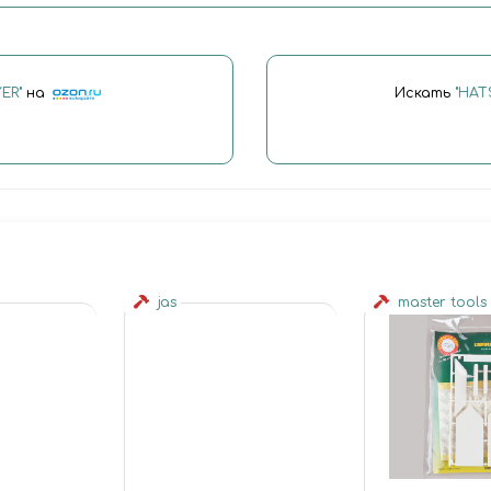
ER"
на
Искать
"HAT
jas
master tools