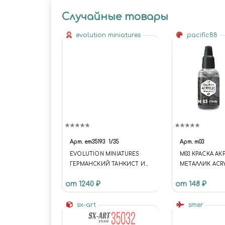
Случайные товары
evolution miniatures
pacific88
Арт.
em35193
1/35
Арт.
m03
EVOLUTION MINIATURES
M03 КРАСКА А
ГЕРМАНСКИЙ ТАНКИСТ И
МЕТАЛЛИК ACRY
ПАНЦЕРГРЕНАДЕР
STEEL
от 1240 ₽
от 148 ₽
sx-art
smer