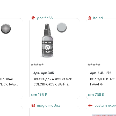
pacific88
italeri
Арт.
арт.0345
Арт.
6148
1/72
КРИЛОВАЯ
КРАСКА ДЛЯ АЭРОГРАФИИ
КОЛОДЕЦ В ПУС
LIC CТАЛЬ /
COLOR FORCE СЕРЫЙ 2
ПАЛАТКИ
Я-130 ВЕРХ САМОЛЕТА (GRAY
от 195 ₽
от 730 ₽
2 Я-130 TOP OF THE
AIRCRAFT)
magic models
eastern expr