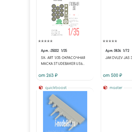
Арт.
-35032
1/35
Арт.
0836
1/72
SX- ART 1/35 ОКРАСОЧНАЯ
JAKOVLEV JAS 3 
МАСКА STUDEBAKER US6
(ICM)
от 263 ₽
от 500 ₽
quickboost
master