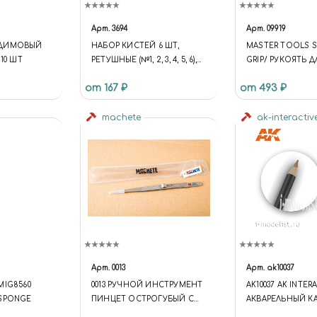
Арт.
3694
Арт.
09919
ОДИМОВЫЙ
НАБОР КИСТЕЙ 6 ШТ,
MASTER TOOLS S
10 ШТ
РЕТУШНЫЕ (№1, 2, 3, 4, 5, 6),
GRIP/ РУКОЯТЬ 
JAS 3694
от 167 ₽
от 493 ₽
machete
ak-interactiv
Арт.
0013
Арт.
ak10037
MIG8560
0013 РУЧНОЙ ИНСТРУМЕНТ
AK10037 AK INTER
SPONGE
ПИНЦЕТ ОСТРОГУБЫЙ С
АКВАРЕЛЬНЫЙ К
ЗАЖИМОМ
"МЕДЬ" / WATERC