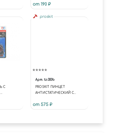
от 190 ₽
proskit
Арт.
tz-300b
Ь С
PROSKIT ПИНЦЕТ
Я
АНТИСТАТИЧЕСКИЙ С
/2.5X)
ПЛАСТИКОВЫМИ ГУБКАМИ
от 575 ₽
(125ММ)