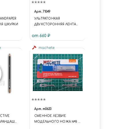
Арт.
71049
ANDPAPER
УЛЬТРАТОНКАЯ
ДЛЯ ШКУРКИ
ДВУХСТОРОННЯЯ ЛЕНТА
(0,5 ММ)
от 660 ₽
[СИЛЬНОКЛЕЯЩИЙСЯ ТИП,
ШИРИНА 0,5 ММ X ДЛИНА 5
e
М]
machete
Арт.
m0633
ACTIVE
СМЕННОЕ ЛЕЗВИЕ
АРАНДАШ
МОДЕЛЬНОГО НОЖА №8 10
OLOR
ШТ