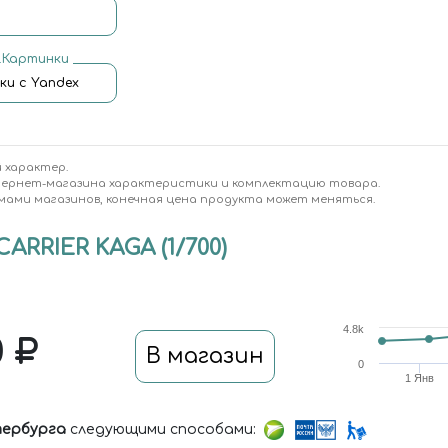
.Картинки
ки с Yandex
 характер.
тернет-магазина характеристики и комплектацию товара.
мами магазинов, конечная цена продукта может меняться.
RRIER KAGA (1/700)
4.8k
0
В магазин
0
1 Янв
ербурга
следующими способами: