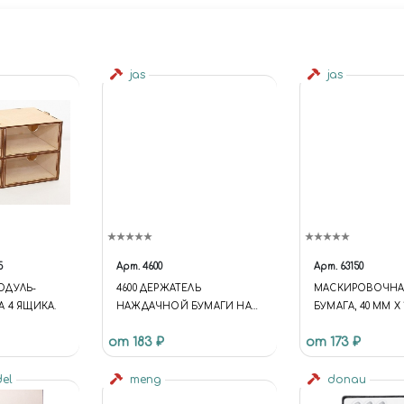
jas
jas
5
Арт.
4600
Арт.
63150
ОДУЛЬ-
4600 ДЕРЖАТЕЛЬ
МАСКИРОВОЧНАЯ
А 4 ЯЩИКА.
НАЖДАЧНОЙ БУМАГИ НА
БУМАГА, 40 ММ Х 
ЛИПУЧКЕ, 30X90 ММ
63150
от 183 ₽
от 173 ₽
del
meng
donau