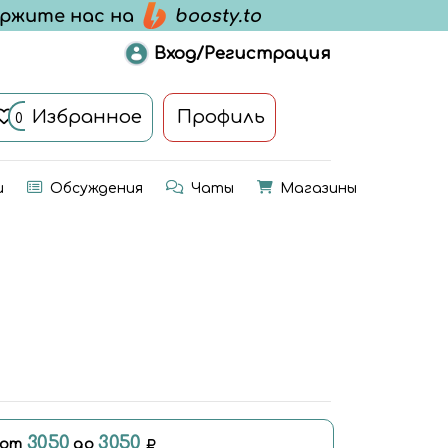
Вход/Регистрация
Избранное
Профиль
0
и
Обсуждения
Чаты
Магазины
3050
3050
 от
до