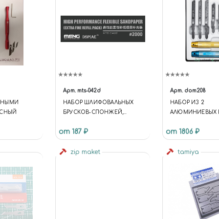
Арт.
mts-042d
Арт.
dom208
ННЫМИ
НАБОР ШЛИФОВАЛЬНЫХ
НАБОР ИЗ 2
АСНЫЙ
БРУСКОВ-СПОНЖЕЙ,
АЛЮМИНИЕВЫХ 
ЗЕРНИСТОСТЬ 2000
И 6 ПИЛОК РАЗ
от 187 ₽
от 1806 ₽
ТИПА
zip maket
tamiya