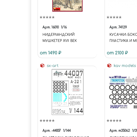
Арт.
16010
1/16
Арт.
74129
НИДЕРЛАНДСКИЙ
КУСАЧКИ-БОКО
МУШКЕТЕР XVII ВЕК
ПЛАСТИКА И М
МЕТАЛЛА
от 1490 ₽
от 2100 ₽
sx-art
kav models
Арт.
-44007
1/144
Арт.
m35062
1/3