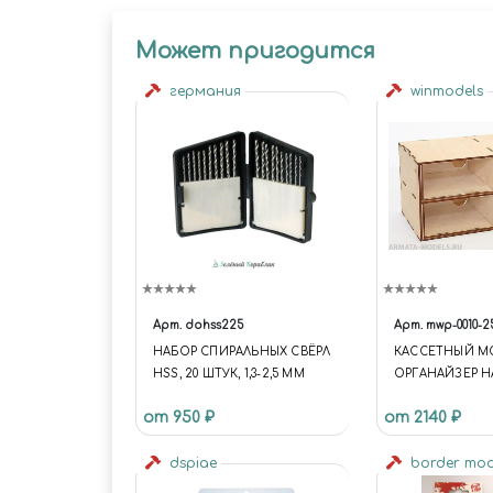
Может пригодится
германия
winmodels
Арт.
dohss225
Арт.
mwp-0010-2
НАБОР СПИРАЛЬНЫХ СВЁРЛ
КАСCЕТНЫЙ М
HSS, 20 ШТУК, 1,3-2,5 ММ
ОРГАНАЙЗЕР Н
от 950 ₽
от 2140 ₽
dspiae
border mo