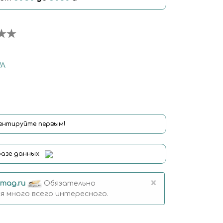
WA
нтируйте первым!
базе данных
×
mag.ru
Обязательно
 много всего интересного.