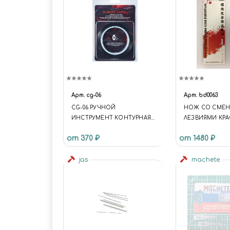
Арт.
cg-06
Арт.
bd0063
CG-06 РУЧНОЙ
НОЖ СО СМЕ
ИНСТРУМЕНТ КОНТУРНАЯ
ЛЕЗВИЯМИ КР
ЛЕНТА ДЛЯ НАНЕСЕНИЯ
от 370 ₽
от 1480 ₽
РАСШИВКИ 6 ММ Х 30 М
jas
machete