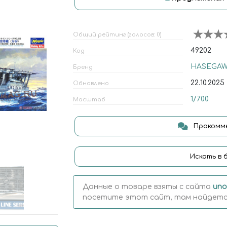
Общий рейтинг (голосов: 0)
49202
Код
HASEGA
Бренд
22.10.2025
Обновлено
1/700
Масштаб
Прокомме
Искать в 
Данные о товаре взяты с сайта
uno
посетите этот сайт, там найдется