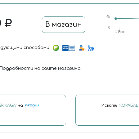
4k
0
В магазин
0
1 Янв
дующими способами:
 Подробности на сайте магазина.
ER KAGA"
на
Искать
"КОРАБЛЬ