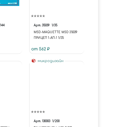
/144
Арт.
35039
1/35
MSD-MAQUETTE MSD 35039
ПРИЦЕП 1-АП-1 1/35
от 562 ₽
микродизайн
Арт.
130003
1/200