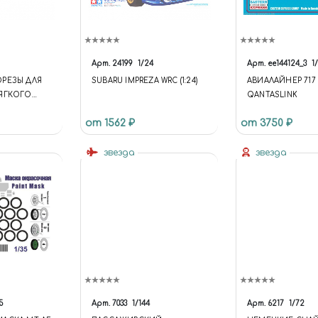
Арт.
24199
1/24
Арт.
ее144124_3
1
РЕЗЫ ДЛЯ
SUBARU IMPREZA WRC (1:24)
АВИАЛАЙНЕР 717
ЯГКОГО
QANTASLINK
от 1562 ₽
от 3750 ₽
звезда
звезда
5
Арт.
7033
1/144
Арт.
6217
1/72