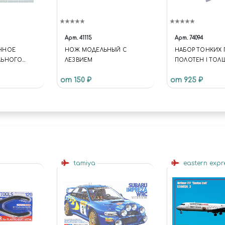
Арт.
41115
Арт.
74094
ННОЕ
НОЖ МОДЕЛЬНЫЙ С
НАБОР ТОНКИХ 
ЛЬНОГО
ЛЕЗВИЕМ
ПОЛОТЕН I ТО
Т.
0,1ММ.
от 150 ₽
от 925 ₽
tamiya
eastern expr