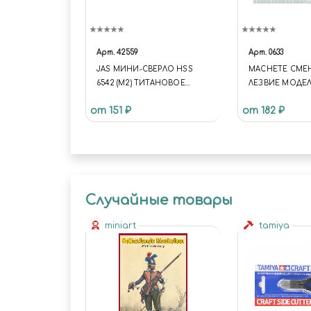
Арт.
42559
Арт.
0633
JAS МИНИ-СВЕРЛО HSS
MACHETE СМЕ
6542 (M2) ТИТАНОВОЕ
ЛЕЗВИЕ МОДЕ
ПОКРЫТИЕ D 0,5 ММ 10 ШТ.
НОЖА №8, 10 Ш
от 151 ₽
от 182 ₽
Случайные товары
miniart
tamiya