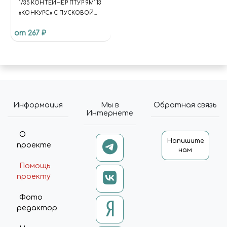
1/35 КОНТЕЙНЕР ПТУР 9М113
«КОНКУРС» C ПУСКОВОЙ
УСТАНОВКОЙ. БОЕВАЯ
от 267 ₽
МАШИНА ПЕХОТЫ-2,
БОЕВАЯ МАШИНА
ПЕХОТЫ-2Д
"DRAGON","ЗВЕЗДА" 3554, 3555
Информация
Мы в
Обратная связь
Интернете
О
Напишите
проекте
нам
Помощь
проекту
Фото
редактор