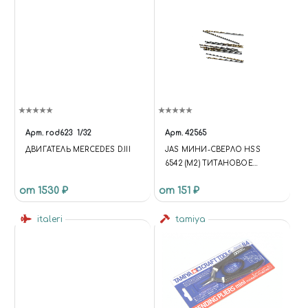
'ADDED'); });
API.EACH(DATA.COMPARE,
FUNCTION (INDEX, ITEM) {
$('[DATA-COMPARE-ID=' +
ITEM.ID + ']').ATTR('DATA-
COMPARE-STATE', 'ADDED'); }); };
UPDATE = FUNCTION {
$.AJAX('/BITRIX/TEMPLATES/U
NIVERSE_S1/COMPONENTS/I
NTEC.UNIVERSE/SYSTEM/BAS
Арт.
rod623
1/32
Арт.
42565
KET.MANAGER/AJAX.PHP', {
ДВИГАТЕЛЬ MERCEDES D.III
JAS МИНИ-СВЕРЛО HSS
'TYPE': 'POST', 'CACHE': FALSE,
6542 (M2) ТИТАНОВОЕ
'DATATYPE': 'JSON', 'DATA':
ПОКРЫТИЕ D 0,8 ММ 10 ШТ.
{'BASKET': 'Y', 'COMPARE': 'Y',
от 1530 ₽
от 151 ₽
'COMPARE_CODE': 'COMPARE',
'COMPARE_NAME': 'COMPARE',
italeri
tamiya
'CACHE_TYPE': 'N', '~BASKET': 'Y',
'~COMPARE': 'Y',
'~COMPARE_NAME': 'COMPARE',
'~CACHE_TYPE': 'N'}, 'SUCCESS':
FUNCTION (RESPONSE) { DATA
= RESPONSE; RUN; } }) };
UPDATE;