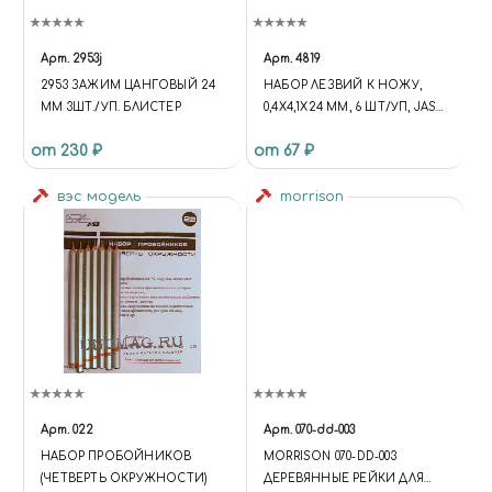
Арт.
2953j
Арт.
4819
2953 ЗАЖИМ ЦАНГОВЫЙ 24
НАБОР ЛЕЗВИЙ К НОЖУ,
ММ 3ШТ./УП. БЛИСТЕР
0,4Х4,1Х24 ММ, 6 ШТ/УП, JAS
4819
от 230 ₽
от 67 ₽
вэс модель
morrison
Арт.
022
Арт.
070-dd-003
НАБОР ПРОБОЙНИКОВ
MORRISON 070-DD-003
(ЧЕТВЕРТЬ ОКРУЖНОСТИ)
ДЕРЕВЯННЫЕ РЕЙКИ ДЛЯ