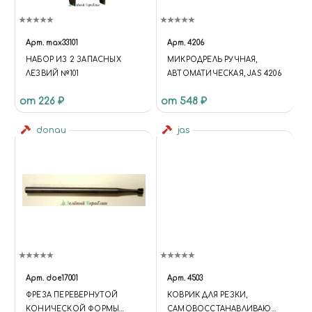
TOP: 120%; }
(FUNCTION(W,D,S,L,I){W[L]=W[L]||
[];W[L].PUSH({'GTM.START': NEW
Арт.
max33101
Арт.
4206
DATE.GETTIME,EVENT:'GTM.J
НАБОР ИЗ 2 ЗАПАСНЫХ
МИКРОДРЕЛЬ РУЧНАЯ,
S'});VAR
ЛЕЗВИЙ №101
АВТОМАТИЧЕСКАЯ, JAS 4206
F=D.GETELEMENTSBYTAGNA
ME(S)[0],
от 226 ₽
от 548 ₽
J=D.CREATEELEMENT(S),DL=L='
DATALAYER'?'&L='+L:'';J.ASYNC=T
donau
jas
RUE;J.SRC=
'HTTPS://WWW.GOOGLETAGM
ANAGER.COM/GTM.JS?
ID='+I+DL;F.PARENTNODE.INSER
TBEFORE(J,F); })
(WINDOW,DOCUMENT,'SCRIPT','
DATALAYER','GTM-KMSRFMHS');
{ "@CONTEXT":
"HTTPS://SCHEMA.ORG",
"@TYPE": "STORE", "NAME":
"ЧУДНЫЙ МИР",
Арт.
doe17001
Арт.
4503
"DESCRIPTION": "ИНТЕРНЕТ-
ФРЕЗА ПЕРЕВЕРНУТОЙ
КОВРИК ДЛЯ РЕЗКИ,
МАГАЗИН СБОРНЫХ
КОНИЧЕСКОЙ ФОРМЫ
САМОВОССТАНАВЛИВАЮЩ