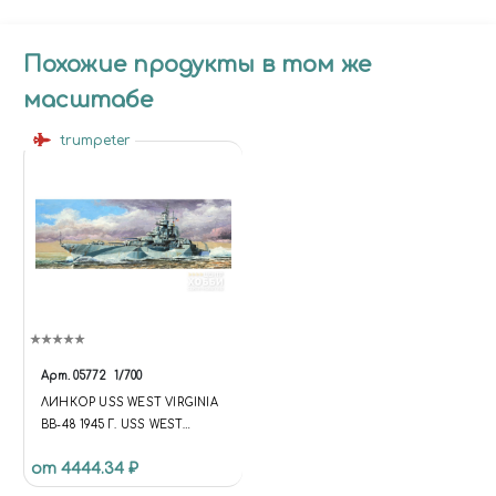
Похожие продукты в том же
масштабе
trumpeter
Арт.
05772
1/700
ЛИНКОР USS WEST VIRGINIA
BB-48 1945 Г. USS WEST
VIRGINIA BB-48 1945
от 4444.34 ₽
BATTLESHIP