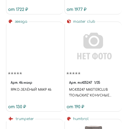
от 1722 ₽
от 1977 ₽
звезда
master club
Арт.
46-макр
Арт.
mc435247
1/35
ЯРКО-ЗЕЛЁНЫЙ МАКР 46
MC435247 MASTERCLUB
"ПОЛЬСКИЕ" КОНУСНЫЕ
ПУЛЕНЕПРОБИВАЕМЫЕ
от 130 ₽
от 190 ₽
ЗАКЛЕПКИ, ДИАМЕТР
ГОЛОВКИ-1,2 ММ; ДИАМЕТР
trumpeter
ОТВЕРСТИЯ ДЛЯ
humbrol
УСТАНОВКИ-0,9 ММ; 110 ШТ.