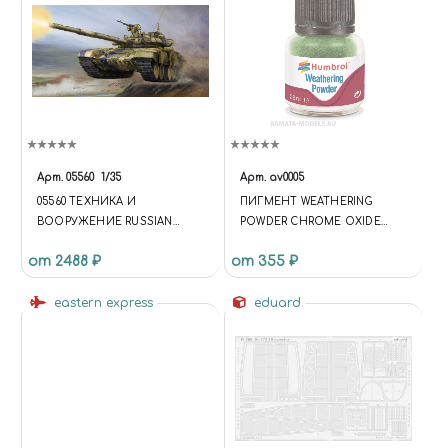
Арт.
05560
1/35
Арт.
av0005
05560 ТЕХНИКА И
ПИГМЕНТ WEATHERING
ВООРУЖЕНИЕ RUSSIAN
POWDER CHROME OXIDE
ТАНК-90 MBT – CAST TURRET
GREEN - 28ML
от 2488 ₽
от 355 ₽
ЛИТАЯ БАШНЯ
eastern express
eduard