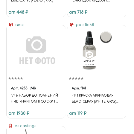
ЕMBAER 190 (PEGAS (IKAR))
"CARS" (ДОК ХАДСОН.
ДИСНЕЙ ПИКСАР «ТАЧКИ»)
от 448 ₽
от 718 ₽
aires
pacific88
Арт.
4255
1/48
Арт.
f141
1/48 НАБОР ДОПОЛНЕНИЙ
F141 КРАСКА АКРИЛОВАЯ
F-4D PHANTOM II COCKPIT
БЕЛО-СЕРАЯ (WHITE-GRAY)
SET - (EARLY VERSION)
ОБЪЕМ: 10 МЛ.
от 1930 ₽
от 119 ₽
ek castings