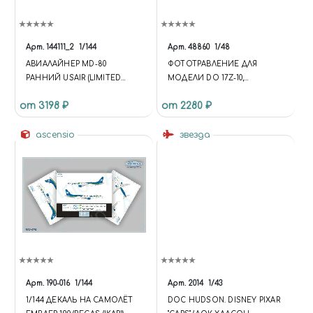
Арт.
144111_2
1/144
Арт.
48860
1/48
АВИАЛАЙНЕР MD-80
ФОТОТРАВЛЕНИЕ ДЛЯ
РАННИЙ USAIR (LIMITED
МОДЕЛИ DO 17Z-10,
EDISION) ВОСТОЧНЫЙ
ЭКСТЕРЬЕР, ICM.
от 3198 ₽
от 2280 ₽
ЭКСПРЕСС,
ascensio
звезда
Арт.
190-016
1/144
Арт.
2014
1/43
1/144 ДЕКАЛЬ НА САМОЛЁТ
DOC HUDSON. DISNEY PIXAR