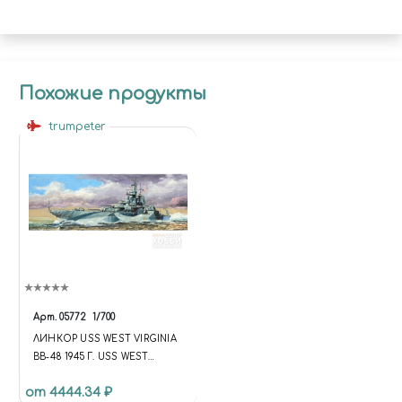
Похожие продукты
trumpeter
Арт.
05772
1/700
ЛИНКОР USS WEST VIRGINIA
BB-48 1945 Г. USS WEST
VIRGINIA BB-48 1945
от 4444.34 ₽
BATTLESHIP