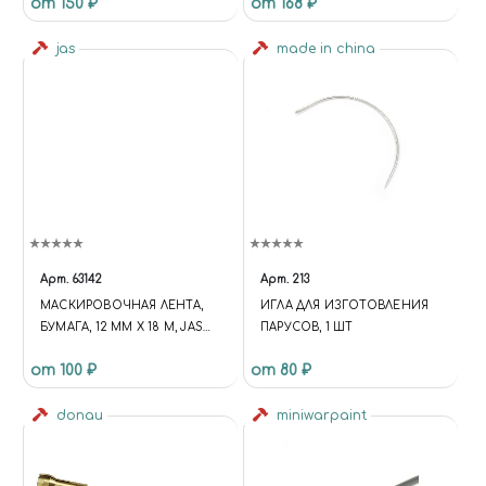
от 150 ₽
от 168 ₽
№ 240, КОРИЧНЕВЫЙ № 320,
КРАСНЫЙ № 400, JAS 2175
jas
made in china
Арт.
63142
Арт.
213
МАСКИРОВОЧНАЯ ЛЕНТА,
ИГЛА ДЛЯ ИЗГОТОВЛЕНИЯ
БУМАГА, 12 ММ Х 18 М, JAS
ПАРУСОВ, 1 ШТ
63142
от 100 ₽
от 80 ₽
donau
miniwarpaint