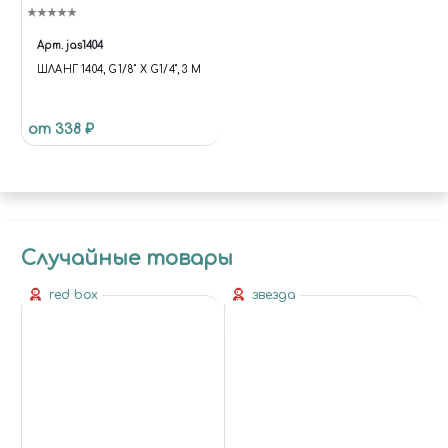
Арт.
jas1404
ШЛАНГ 1404, G1/8" Х G1/4", 3 М
от 338 ₽
Случайные товары
red box
звезда