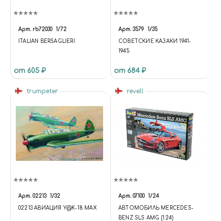
Арт.
rb72030
1/72
Арт.
3579
1/35
ITALIAN BERSAGLIERI
СОВЕТСКИЕ КАЗАКИ 1941-
1945
от 605 ₽
от 684 ₽
trumpeter
revell
Арт.
02213
1/32
Арт.
07100
1/24
02213 АВИАЦИЯ Y@K-18 MAX
АВТОМОБИЛЬ MERCEDES-
BENZ SLS AMG (1:24)