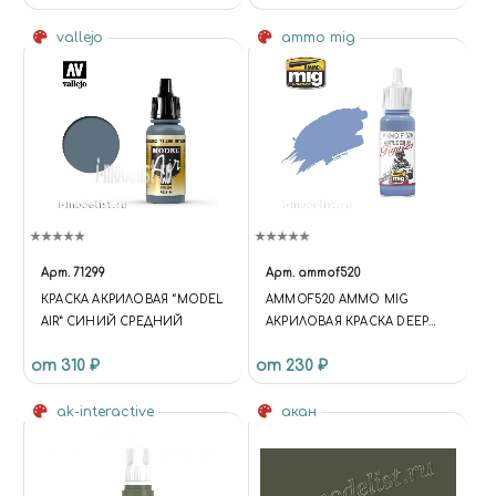
vallejo
ammo mig
Арт.
71299
Арт.
ammof520
КРАСКА АКРИЛОВАЯ “MODEL
AMMOF520 AMMO MIG
AIR” СИНИЙ СРЕДНИЙ
АКРИЛОВАЯ КРАСКА DEEP
COBALT BLUE / ГЛУБОКИЙ
от 310 ₽
от 230 ₽
КОБАЛЬТОВЫЙ СИНИЙ
ak-interactive
акан