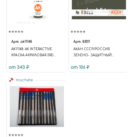
Арт.
ak11148
Арт.
83011
AK11148 AK INTERACTIVE
АКАН СССР/РОССИЯ
КРАСКА АКРИЛОВАЯ 3RD
ЗЕЛЕНО- ЗАЩИТНЫЙ
GENERATION MEDIUM OLIVE
АРМЕЙСКИЕ АВТОМОБИЛИ.
от 343 ₽
от 106 ₽
GREEN 17ML / СРЕДНИЙ
ОКРАСКА КАБИН
ОЛИВКОВО-ЗЕЛЕНЫЙ
АВТОМОБИЛЕЙ.
machete