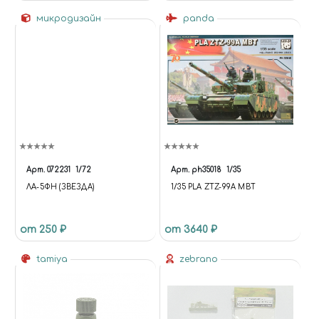
микродизайн
panda
Арт.
072231
1/72
Арт.
ph35018
1/35
ЛА-5ФН (ЗВЕЗДА)
1/35 PLA ZTZ-99A MBT
от 250 ₽
от 3640 ₽
tamiya
zebrano