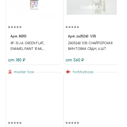
Арт.
80313
Арт.
za35260
1/35
XF-13 J.A. GREEN FLAT,
ZA35260 1/35 СНАЙПЕРСКАЯ
ENAMEL PAINT 10 ML.
ВИНТОВКА СВДН, 6 ШТ.
(ЗЕЛЁНЫЙ МАТОВЫЙ
от 180 ₽
от 360 ₽
ЯПОНСКИЙ ВОЕННО-
ВОЗДУШНЫЙ)
master box
hobbyboss