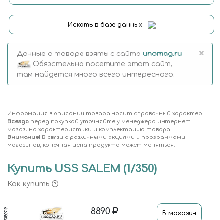
Искать в базе данных
×
Данные о товаре взяты с сайта
unomag.ru
Обязательно посетите этот сайт,
там найдется много всего интересного.
Информация в описании товара носит справочный характер.
Всегда
перед покупкой уточняйте у менеджера интернет-
магазина характеристики и комплектацию товара.
Внимание!
В связи с различными акциями и программами
магазинов, конечная цена продукта может меняться.
Купить USS SALEM (1/350)
Как купить
8890
vf350919
В магазин