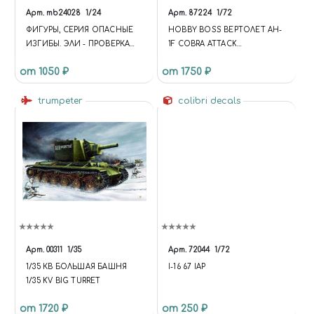
Арт.
mb24028
1/24
Арт.
87224
1/72
ФИГУРЫ, СЕРИЯ ОПАСНЫЕ
HOBBY BOSS ВЕРТОЛЕТ AH-
ИЗГИБЫ. ЭЛИ - ПРОВЕРКА
1F COBRA ATTACK
СТАТУСА
HELICOPTER
от 1050 ₽
от 1750 ₽
trumpeter
colibri decals
Арт.
00311
1/35
Арт.
72044
1/72
1/35 КВ БОЛЬШАЯ БАШНЯ
I-16 67 IAP
1/35 KV BIG TURRET
от 1720 ₽
от 250 ₽