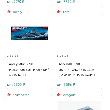
от 2070 ₽
от 7750 ₽
meng
revell
Арт.
ps-002
1/700
Арт.
05111
1/700
PS-002 1/700 АМЕРИКАНСКИЙ
U.S.S. INDIANAPOLIS CA-35
АВИАНОСЕЦ
(СА-35 «ИНДИАНАПОЛИС»
«ЛЕКСИНГТОН» (CV-2)
АМЕРИКАНСКИЙ ТЯЖЕЛЫЙ
от 2500 ₽
от 3596 ₽
КРЕЙСЕР)
trumpeter
dragon