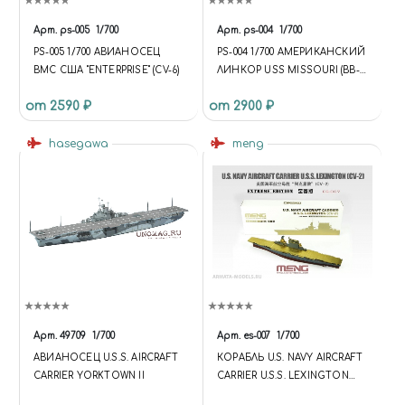
Арт.
ps-005
1/700
Арт.
ps-004
1/700
PS-005 1/700 АВИАНОСЕЦ
PS-004 1/700 АМЕРИКАНСКИЙ
ВМС США "ENTERPRISE" (CV-6)
ЛИНКОР USS MISSOURI (BB-
63)
от 2590 ₽
от 2900 ₽
hasegawa
meng
Арт.
49709
1/700
Арт.
es-007
1/700
АВИАНОСЕЦ U.S.S. AIRCRAFT
КОРАБЛЬ U.S. NAVY AIRCRAFT
CARRIER YORKTOWN II
CARRIER U.S.S. LEXINGTON
(CV-2) EXT