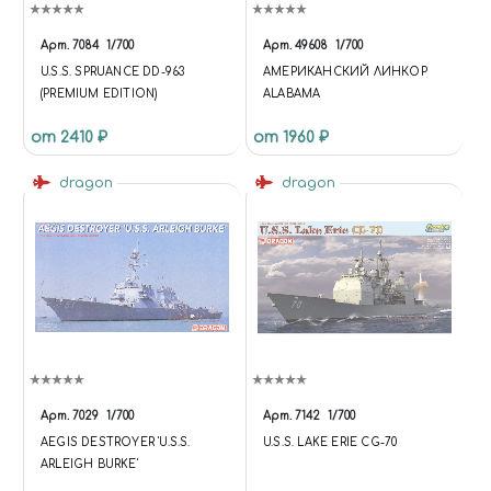
Арт.
7084
1/700
Арт.
49608
1/700
U.S.S. SPRUANCE DD-963
АМЕРИКАНСКИЙ ЛИНКОР
(PREMIUM EDITION)
ALABAMA
от 2410 ₽
от 1960 ₽
dragon
dragon
Арт.
7029
1/700
Арт.
7142
1/700
AEGIS DESTROYER 'U.S.S.
U.S.S. LAKE ERIE CG-70
ARLEIGH BURKE'