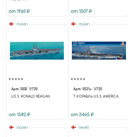
от 1960 ₽
от 1507 ₽
italeri
italeri
Арт.
5533
1/720
Арт.
5521и
1/720
U.S.S. RONALD REAGAN
Т КОРАБЛЬ U.S.S. AMERICA
от 1582 ₽
от 3465 ₽
italeri
revell