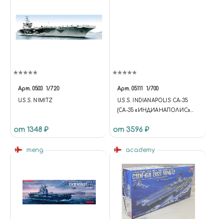
Арт.
0503
1/720
Арт.
05111
1/700
U.S.S. NIMITZ
U.S.S. INDIANAPOLIS CA-35
(СА-35 «ИНДИАНАПОЛИС»
АМЕРИКАНСКИЙ ТЯЖЕЛЫЙ
от 1348 ₽
от 3596 ₽
КРЕЙСЕР)
meng
academy