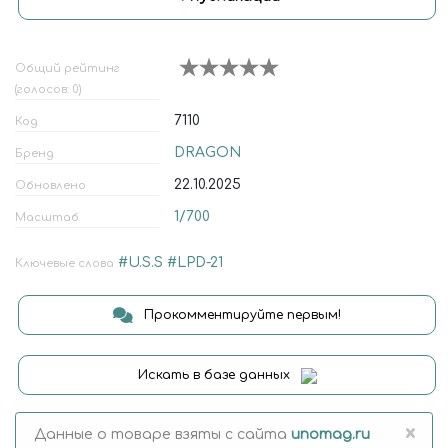
Общий рейтинг
(голосов: 0)
7110
Код
DRAGON
Бренд
22.10.2025
Обновлено
1/700
Масштаб
#U.S.S
#LPD-21
Ключевые слова
Прокомментируйте первым!
Искать в базе данных
×
Данные о товаре взяты с сайта
unomag.ru