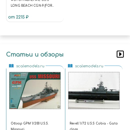
LONG BEACH CGN-9 (FOR
DRAGON7091)
от 2215 ₽
Статьи и обзоры
scalemodels.ru
scalemodels.ru
Обзор GPM 1/200 U.S.S.
Revell 1/72 U.S.S Cobia - Gato
Missouri
class