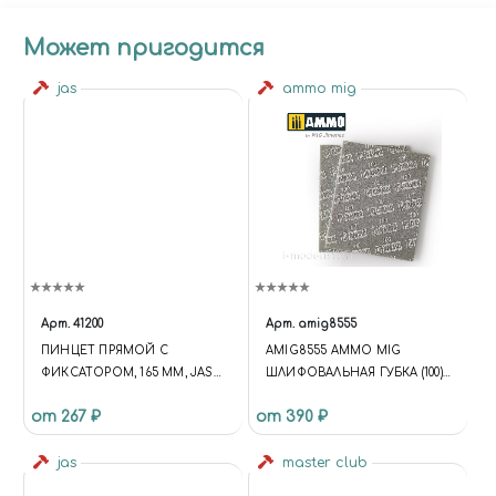
Может пригодится
jas
ammo mig
Арт.
41200
Арт.
amig8555
ПИНЦЕТ ПРЯМОЙ С
AMIG8555 AMMO MIG
ФИКСАТОРОМ, 165 ММ, JAS
ШЛИФОВАЛЬНАЯ ГУБКА (100)
41200
/ SANDING SPONGE SHEET
от 267 ₽
от 390 ₽
(100)
jas
master club