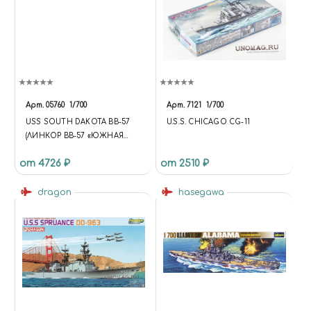
Арт.
05760
1/700
Арт.
7121
1/700
USS SOUTH DAKOTA BB-57
U.S.S. CHICAGO CG-11
(ЛИНКОР BB-57 «ЮЖНАЯ
ДАКОТА»)
от 4726 ₽
от 2510 ₽
dragon
hasegawa