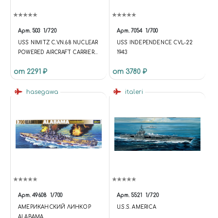
Арт.
503
1/720
Арт.
7054
1/700
USS NIMITZ C.V.N.68 NUCLEAR
USS INDEPENDENCE CVL-22
POWERED AIRCRAFT CARRIER
1943
(«НИМИЦ» C.V.N.68
от 2291 ₽
от 3780 ₽
АТОМНЫЙ АВИАНОСЕЦ)
hasegawa
italeri
Арт.
49608
1/700
Арт.
5521
1/720
АМЕРИКАНСКИЙ ЛИНКОР
U.S.S. AMERICA
ALABAMA