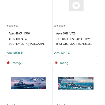
Арт.
49607
1/700
Арт.
7031
1/700
49607 КОРАБЛЬ
7031 ФЛОТ USS ARTHUR W.
SOUHDAKOTA (HASEGAWA)
RADFORD DDG-968 AEMSS
1/700
DESTROYER
от 1850 ₽
от 1730 ₽
meng
meng