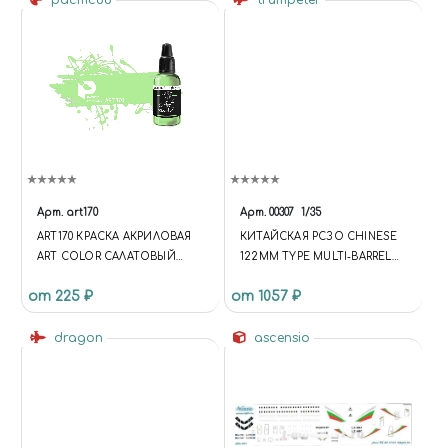
pacific88
trumpeter
Арт.
art170
Арт.
00307
1/35
ART170 КРАСКА АКРИЛОВАЯ
КИТАЙСКАЯ РСЗО CHINESE
ART COLOR САЛАТОВЫЙ
122MM TYPE MULTI-BARREL
(LIGHT GREEN)
ROCKET LAUNCHER
от 225 ₽
от 1057 ₽
dragon
ascensio