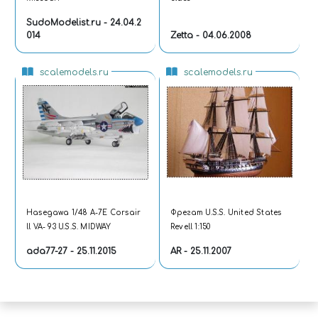
SudoModelist.ru - 24.04.2
014
Zetta - 04.06.2008
scalemodels.ru
scalemodels.ru
Hasegawa 1/48 A-7E Corsair
Фрегат U.S.S. United States
ll VA- 93 U.S.S. MIDWAY
Revell 1:150
ada77-27 - 25.11.2015
AR - 25.11.2007