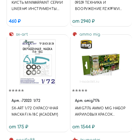
КИСТЬ MINIWARPAINT СЕРИИ
09539 ТЕХНИКА И
LINER №1 ИНСТРУМЕНТЫ:
ВООРУЖЕНИЕ PZ.KPFW.VI
КИСТИ
AUSF.E SD.KFZ.181 TIGER I
460 ₽
от 2940 ₽
MEDIUM PRODUCTION
ZIMMERIT
sx-art
ammo mig
Арт.
-72023
1/72
Арт.
amig7176
SX-ART 1/72 ОКРАСОЧНАЯ
AMIG7176 AMMO MIG НАБОР
МАСКА F/A-18C (ACADEMY)
АКРИЛОВЫХ КРАСОК
VEGETATION DIORAMA
от 175 ₽
от 1544 ₽
COLORS /
РАСТИТЕЛЬНОСТЬ
ДИОРАМА