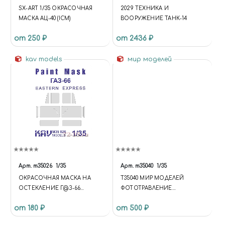
SX-ART 1/35 ОКРАСОЧНАЯ
2029 ТЕХНИКА И
МАСКА АЦ-40 (ICM)
ВООРУЖЕНИЕ ТАНК-14
от 250 ₽
от 2436 ₽
kav models
мир моделей
Арт.
m35026
1/35
Арт.
т35040
1/35
ОКРАСОЧНАЯ МАСКА НА
Т35040 МИР МОДЕЛЕЙ
ОСТЕКЛЕНИЕ Г@З-66
ФОТОТРАВЛЕНИЕ
(ВОСТОЧНЫЙ ЭКСПРЕСС)
НЕМЕЦКАЯ САУ ФЕРДИНАНД
от 180 ₽
от 500 ₽
ОСНОВНАЯ
/ ЭЛЕФАНТ (ЗВЕЗДА 3563)