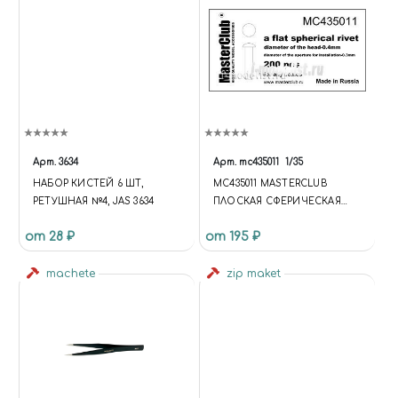
Арт.
3634
Арт.
mc435011
1/35
НАБОР КИСТЕЙ 6 ШТ,
MC435011 MASTERCLUB
РЕТУШНАЯ №4, JAS 3634
ПЛОСКАЯ СФЕРИЧЕСКАЯ
ЗАКЛЕПКА, ДИАМЕТР-0.4ММ
от 28 ₽
от 195 ₽
(200 ШТ.)
machete
zip maket