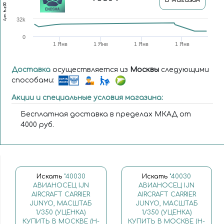
h-z30
Арт.
32k
0
1 Янв
1 Янв
1 Янв
1 Янв
Доставка
осуществляется из
Москвы
следующими
способами:
Акции и специальные условия магазина:
Бесплатная доставка в пределах МКАД от
4000 руб.
Искать
"40030
Искать
"40030
АВИАНОСЕЦ IJN
АВИАНОСЕЦ IJN
AIRCRAFT CARRIER
AIRCRAFT CARRIER
JUNYO, МАСШТАБ
JUNYO, МАСШТАБ
1/350 (УЦЕНКА)
1/350 (УЦЕНКА)
КУПИТЬ В МОСКВЕ (H-
КУПИТЬ В МОСКВЕ (H-