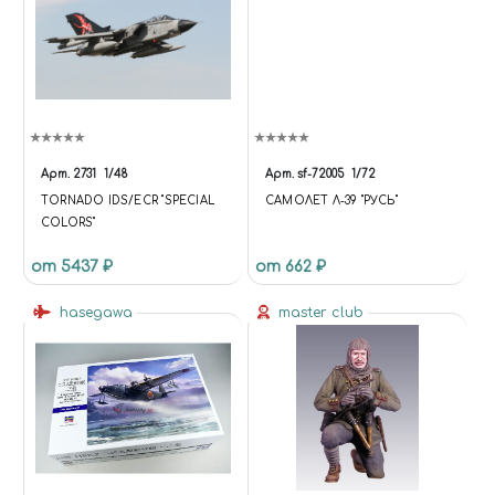
Арт.
2731
1/48
Арт.
sf-72005
1/72
TORNADO IDS/ECR ''SPECIAL
САМОЛЕТ Л-39 "РУСЬ"
COLORS''
от 5437 ₽
от 662 ₽
hasegawa
master club