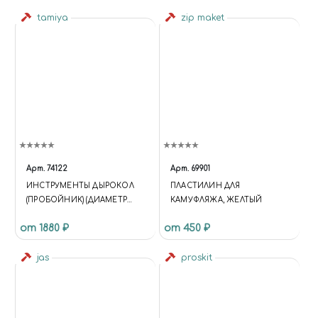
tamiya
zip maket
Арт.
74122
Арт.
69901
ИНСТРУМЕНТЫ ДЫРОКОЛ
ПЛАСТИЛИН ДЛЯ
(ПРОБОЙНИК) (ДИАМЕТР
КАМУФЛЯЖА, ЖЕЛТЫЙ
ОТВЕРСТИЯ 2ММ 3ММ)
от 1880 ₽
от 450 ₽
TOOLS HOLE PUNCH (HOLE
DIAMETER 2MM 3MM)
jas
proskit