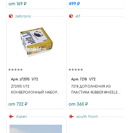
от 169 ₽
499 ₽
SMOKE
zebrano
elf
Арт.
z72015
1/72
Арт.
7218
1/72
Z72015 1/72
7218 ДОПОЛНЕНИЯ ИЗ
КОНВЕРСИОННЫЙ НАБОР
ПЛАСТИКА RUBBER WHEELS.
ДЛЯ ТЯЖЕЛОГО ТАНКА КВ-3
BF109G
от 722 ₽
от 360 ₽
(БАШНЯ И СТВОЛ)
italeri
south front