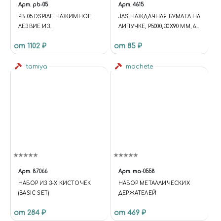
Арт.
pb-05
Арт.
4615
PB-05 DSPIAE НАЖИМНОЕ
JAS НАЖДАЧНАЯ БУМАГА НА
ЛЕЗВИЕ ИЗ
ЛИПУЧКЕ, P5000, 30X90 ММ, 6
ВОЛЬФРАМОВОЙ СТАЛИ, 0.5
ШТ.
от 1102 ₽
от 85 ₽
ММ
tamiya
machete
Арт.
87066
Арт.
ma-0558
НАБОР ИЗ 3-Х КИСТОЧЕК
НАБОР МЕТАЛЛИЧЕСКИХ
(BASIC SET)
ДЕРЖАТЕЛЕЙ
от 284 ₽
от 469 ₽