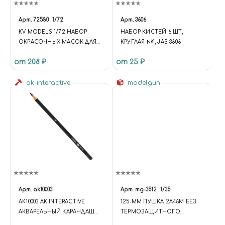
Арт.
72580
1/72
Арт.
3606
KV MODELS 1/72 НАБОР
НАБОР КИСТЕЙ 6 ШТ,
ОКРАСОЧНЫХ МАСОК ДЛЯ
КРУГЛАЯ №1, JAS 3606
ОСТЕКЛЕНИЯ МОДЕЛИ Я-23
от 208 ₽
от 25 ₽
+ МАСКИ НА ДИСКИ И
КОЛЕСА
ak-interactive
modelgun
Арт.
ak10003
Арт.
mg-3512
1/35
AK10003 AK INTERACTIVE
125-ММ ПУШКА 2А46М БЕЗ
АКВАРЕЛЬНЫЙ КАРАНДАШ
ТЕРМОЗАЩИТНОГО
"ДЫМ"/WEATHERING PENCIL
КОЖУХА ДЛЯ -64, -72, -80, -90