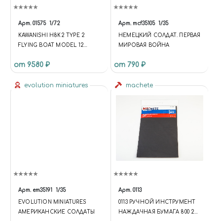
Арт.
01575
1/72
Арт.
mcf35105
1/35
KAWANISHI H8K2 TYPE 2
НЕМЕЦКИЙ СОЛДАТ. ПЕРВАЯ
FLYING BOAT MODEL 12
МИРОВАЯ ВОЙНА
JAPANESE NAVY FLYING BOAT
от 9580 ₽
от 790 ₽
HASEGAWA
evolution miniatures
machete
Арт.
em35191
1/35
Арт.
0113
EVOLUTION MINIATURES
0113 РУЧНОЙ ИНСТРУМЕНТ
АМЕРИКАНСКИЕ СОЛДАТЫ
НАЖДАЧНАЯ БУМАГА 800 2