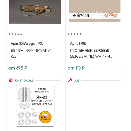
Арт.
35135soga
1/35
Арт.
67019
BRITISH INFANTRYMAN AT
ПУСТЫННЫЙ БЕЖЕВЫЙ
REST.
(BEIGE SATINE) АРМИЯ И
АВИАЦИЯ ФРАНЦИИ II WW -
от 895 ₽
от 110 ₽
21 ВЕК; ПОЛНАЯ ОКРАСКА
ИЛИ “ПУСТЫННЫЙ”
kv models
КАМУФЛЯЖ ТЕХНИКИ И
jas
АВИАЦИИ