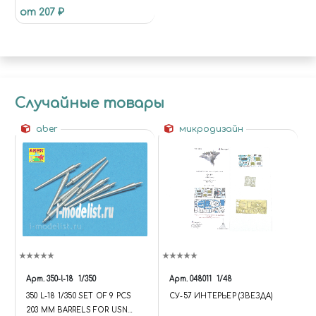
от 207 ₽
Случайные товары
aber
микродизайн
Арт.
350-l-18
1/350
Арт.
048011
1/48
350 L-18 1/350 SET OF 9 PCS
СУ-57 ИНТЕРЬЕР (ЗВЕЗДА)
203 MM BARRELS FOR USN