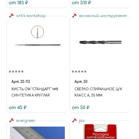
от 183 ₽
от 310 ₽
(300ММ*220ММ*2ММ)
CUTTING MAT
ork's workshop
волжский инструмент
Арт.
32-112
Арт.
3.0
КИСТЬ OW "СТАНДАРТ" №8
СВЕРЛО СПИРАЛЬНОЕ Ц/Х
СИНТЕТИКА КРУГЛАЯ
КЛАСС А, 3.0 ММ
от 45 ₽
от 50 ₽
evergreen
jas