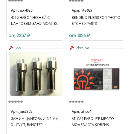
Арт.
аэ-4025
Арт.
mts-029
4025 НАБОР НОЖЕЙ С
BENDING PLIERS FOR PHOTO-
ЦАНГОВЫМ ЗАЖИМОМ, 30
ETCHED PARTS
ПРЕДМЕТОВ
от 2237 ₽
от 1026 ₽
jas
dspiae
Арт.
jas2955
Арт.
at-ca4
ЗАЖИМ ЦАНГОВЫЙ, 3,2 ММ,
AT-CA4 РАБОЧЕЕ МЕСТО
3 ШТ/УП, БЛИСТЕР
МОДЕЛИСТА КОВРИК
ФОРМАТА A4