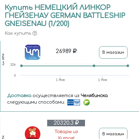
Купить НЕМЕЦКИЙ ЛИНКОР
ГНЕЙЗЕНАУ GERMAN BATTLESHIP
GNEISENAU (1/200)
Как купить
26989
В магазин
03714
Арт.
32k
0
1 Янв
1 Янв
Доставка
осуществляется из
Челябинска
следующими способами:
20320.3
Товары из
В магазин
03714
Китая!