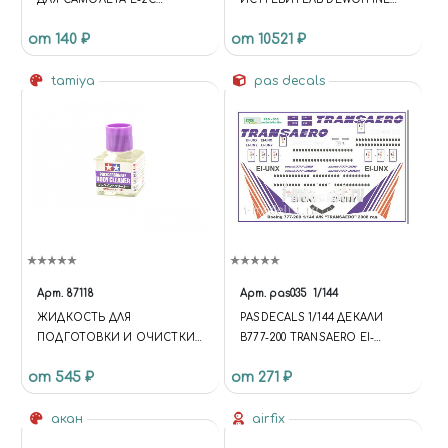
HAWKEYE
D.520 "FRENCH ACES" И
от 140 ₽
от 10521 ₽
ВОЕННЫЙ АВТОМОБИЛЬ
(1:48)
tamiya
pas decals
Арт.
87118
Арт.
pas035
1/144
ЖИДКОСТЬ ДЛЯ
PASDECALS 1/144 ДЕКАЛИ
ПОДГОТОВКИ И ОЧИСТКИ
B777-200 TRANSAERO EI-
ДЕТАЛЕЙ ИЗ
UNI/UNX 2008Г.
от 545 ₽
от 271 ₽
ПОЛИКАРБОНАТА, 40 МЛ.
акан
airfix