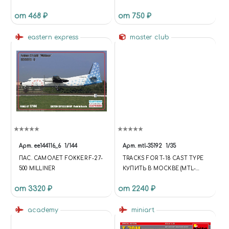
SHIPS : SAN FRANCISCO,
от 468 ₽
от 750 ₽
TUSCALOOSA TYPE
eastern express
master club
Арт.
ее144116_6
1/144
Арт.
mtl-35192
1/35
ПАС. САМОЛЕТ FOKKER F-27-
TRACKS FOR T-18 CAST TYPE
500 MILLINER
КУПИТЬ В МОСКВЕ (MTL-
35192) ТРАКИ ДЛЯ
от 3320 ₽
от 2240 ₽
БРОНЕТЕХНИКИ
academy
miniart