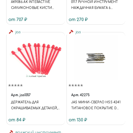
AK9086 AK INTERACTIVE
0117 РУЧНОЙ ИНСТРУМЕНТ
СИЛИКОНОВЫЕ КИСТИ
НАЖДАЧНАЯ БУМАГА 6
СРЕДНЕГО РАЗМЕРА,
ВИДОВ ЗЕРНИСТОСТИ 6
от 707 ₽
от 270 ₽
СРЕДНИЙ НАКОНЕЧНИК (5
ЛИСТОВ
ШТ.)
jas
jas
Арт.
jas1357
Арт.
42275
ДЕРЖАТЕЛЬ ДЛЯ
JAS МИНИ-СВЕРЛО HSS 4241
ОКРАШИВАЕМЫХ ДЕТАЛЕЙ,
ТИТАНОВОЕ ПОКРЫТИЕ D
ШАР, 10 ШТ.
1,6 ММ 10 ШТ.
от 84 ₽
от 130 ₽
волжский инструмент