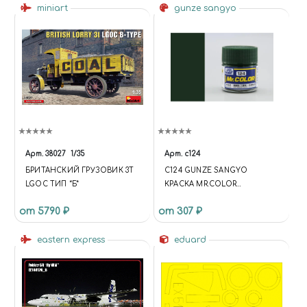
miniart
gunze sangyo
Арт.
38027
1/35
Арт.
c124
БРИТАНСКИЙ ГРУЗОВИК 3Т
C124 GUNZE SANGYO
LGOC ТИП “Б”
КРАСКА MR.COLOR
ХУДОЖЕСТВЕННАЯ DARK
от 5790 ₽
от 307 ₽
GREEN (MITSUBISHI) (SEMI
GLOSS) (ТЕМНО-ЗЕЛЕНЫЙ
eastern express
ВВС ЯПОНИИ
eduard
ПОЛУМАТОВЫЙ)