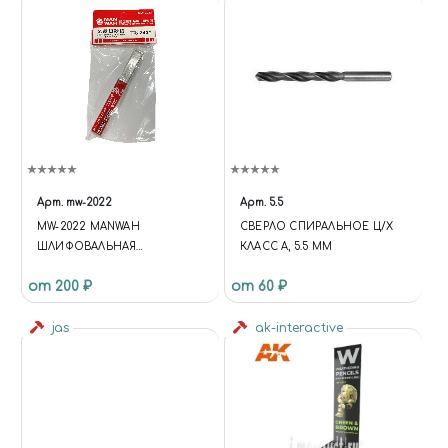
Арт.
mw-2022
Арт.
5.5
MW-2022 MANWAH
СВЕРЛО СПИРАЛЬНОЕ Ц/Х
ШЛИФОВАЛЬНАЯ
КЛАСС А, 5.5 ММ
НАЖДАЧНАЯ БУМАГА 240#,
от 200 ₽
от 60 ₽
СУХАЯ, В ПЛАСТИКОВОЙ
УПАКОВКЕ
jas
ak-interactive