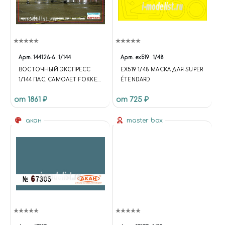
Арт.
144126-6
1/144
Арт.
ex519
1/48
ВОСТОЧНЫЙ ЭКСПРЕСС
EX519 1/48 МАСКА ДЛЯ SUPER
1/144 ПАС. САМОЛЕТ FOKKER
ÉTENDARD
F-50 FLY VLM
от 1861 ₽
от 725 ₽
акан
master box