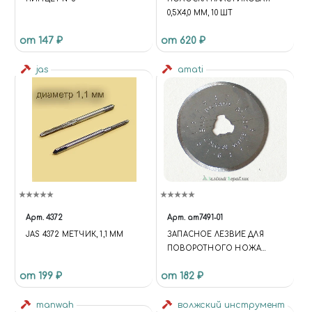
0,5Х4,0 ММ, 10 ШТ
от 147 ₽
от 620 ₽
jas
amati
Арт.
4372
Арт.
am7491-01
JAS 4372 МЕТЧИК, 1,1 ММ
ЗАПАСНОЕ ЛЕЗВИЕ ДЛЯ
ПОВОРОТНОГО НОЖА
(АРТ.AM7491), 1 ШТ
от 199 ₽
от 182 ₽
manwah
волжский инструмент