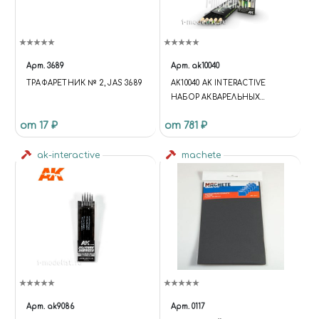
Арт.
3689
Арт.
ak10040
ТРАФАРЕТНИК № 2, JAS 3689
AK10040 AK INTERACTIVE
НАБОР АКВАРЕЛЬНЫХ
КАРАНДАШЕЙ "ЗЕЛЕНЫЕ И
от 17 ₽
от 781 ₽
КОРИЧНЕВЫЕ" /
WATERCOLOR PENCIL SET
ak-interactive
GREEN AND BROWN
machete
Арт.
ak9086
Арт.
0117