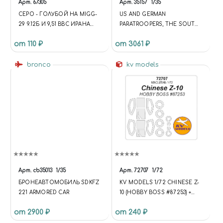
Арт.
67305
Арт.
35157
1/35
СЕРО - ГОЛУБОЙ НА MIGG-
US AND GERMAN
29 9.12Б И 9,51 ВВС ИРАНА
PARATROOPERS, THE SOUTH
(IIAF , IRIAF)
OF EUROPE, 1944
от 110 ₽
от 3061 ₽
(АМЕРИКАНСКИЕ И
НЕМЕЦКИЕ ДЕСАНТНИКИ,
bronco
ЮГ ЕВРОПЫ, 1944 ГОД)
kv models
Арт.
cb35013
1/35
Арт.
72707
1/72
БРОНЕАВТОМОБИЛЬ SDKFZ
KV MODELS 1/72 CHINESE Z-
221 ARMORED CAR
10 (HOBBY BOSS #87253) +
WHEELS MASKS
от 2900 ₽
от 240 ₽