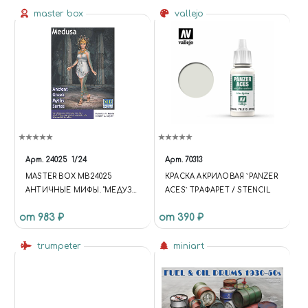
master box
vallejo
Арт.
24025
1/24
Арт.
70313
MASTER BOX MB24025
КРАСКА АКРИЛОВАЯ `PANZER
АНТИЧНЫЕ МИФЫ. "МЕДУЗА"
ACES` ТРАФАРЕТ / STENCIL
1/24 (FUNCTION {
от 983 ₽
от 390 ₽
UNIVERSE.SITE.ID = 'S1';
UNIVERSE.SITE.DIRECTORY =
'/'; UNIVERSE.TEMPLATE.ID =
trumpeter
miniart
'UNIVERSE_S1';
UNIVERSE.TEMPLATE.DIRECTO
RY =
'/BITRIX/TEMPLATES/UNIVERS