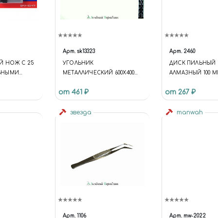
Арт.
sk13323
Арт.
2460
Й НОЖ С 25
УГОЛЬНИК
ДИСК ПИЛЬНЫЙ
ЬНЫМИ
МЕТАЛЛИЧЕСКИЙ 600Х400
АЛМАЗНЫЙ 100 ММ
ММ
от 461 ₽
от 267 ₽
звезда
manwah
Арт.
1106
Арт.
mw-2022