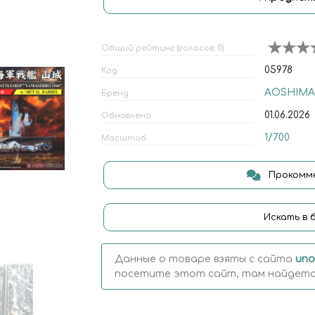
Общий рейтинг (голосов: 0)
05978
Код
AOSHIMA
Бренд
01.06.2026
Обновлено
1/700
Масштаб
Прокомме
Искать в 
Данные о товаре взяты с сайта
uno
посетите этот сайт, там найдется