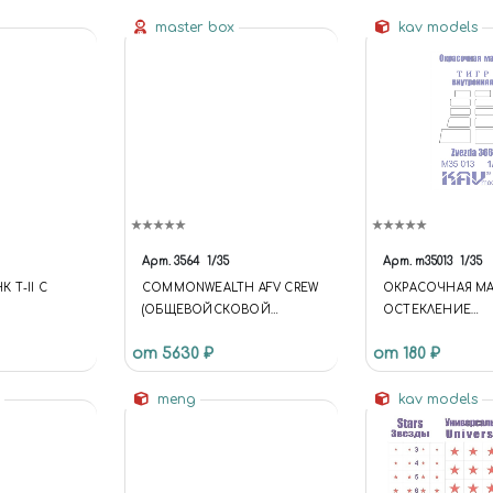
master box
kav models
Арт.
3564
1/35
Арт.
m35013
1/35
 Т-II C
COMMONWEALTH AFV CREW
ОКРАСОЧНАЯ МА
(ОБЩЕВОЙСКОВОЙ
ОСТЕКЛЕНИЕ
ЭКИПАЖ ТАНКА СИЛ
АВТОМОБИЛЯ 233
от 5630 ₽
от 180 ₽
СОДРУЖЕСТВА)
ВНУТРЕННЯЯ, ЗВ
s
meng
kav models