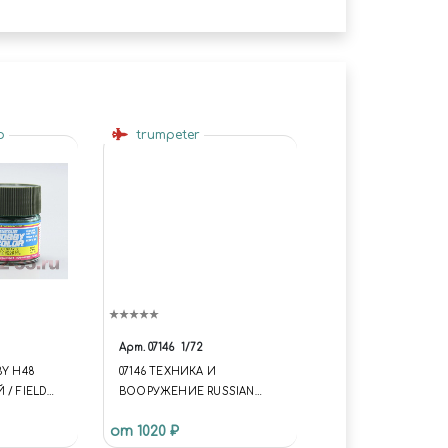
yo
trumpeter
Арт.
07146
1/72
BY H48
07146 ТЕХНИКА И
 / FIELD
ВООРУЖЕНИЕ RUSSIAN
ТАНК-62 MAIN BATTLE TANK
от 1020 ₽
MOD.1962