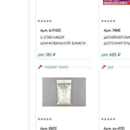
Арт.
st-91655
Арт.
74040
U-STAR НАБОР
ДИЗАЙНЕРСКИ
ШЛИФОВАЛЬНОЙ БУМАГИ
ДОПОЛНИТЕЛ
НА ЛИПУЧКЕ (20X75, #2000,
ЛЕЗВИЯМИ
от 180 ₽
от 485 ₽
30ШТ)
master tools
jas
Арт.
08013
Арт.
аэ-41151