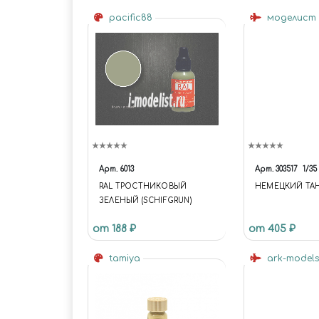
pacific88
моделист
Арт.
6013
Арт.
303517
1/35
RAL ТРОСТНИКОВЫЙ
НЕМЕЦКИЙ ТАНК
ЗЕЛЕНЫЙ (SCHIFGRUN)
от 188 ₽
от 405 ₽
tamiya
ark-model