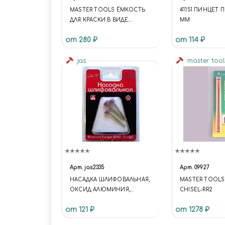
MASTER TOOLS ЁМКОСТЬ
41151 ПИНЦЕТ П
ДЛЯ КРАСКИ В ВИДЕ
ММ
КОЛЬЦА НА ПАЛЕЦ (20 ШТ. В
от 280 ₽
от 114 ₽
НАБОРЕ)
jas
master too
Арт.
jas2335
Арт.
09927
НАСАДКА ШЛИФОВАЛЬНАЯ,
MASTER TOOLS
ОКСИД АЛЮМИНИЯ,
CHISEL-RR2
ОБРАТНЫЙ КОНУС, 8 Х 6
от 121 ₽
от 1278 ₽
ММ, В БЛИСТЕРЕ, 3 ШТ.