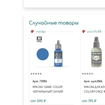
Случайные товары
vallejo
pacific88
Арт.
72088
Арт.
арт.0346
КРАСКА "GAME COLOR",
КРАСКА ДЛЯ А
ЧЕРНИЛЬНЫЙ СИНИЙ
COLOR FORCE Я
- ЗЕЛЕНЫЙ (Я-1
от 390 ₽
от 195 ₽
GREEN)