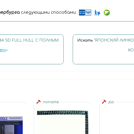
ербурга
следующими способами:
44 SD FULL HULL С ПОЛНЫМ
Искать
"ЯПОНСКИЙ ЛИНКОР
КО
noname
jas