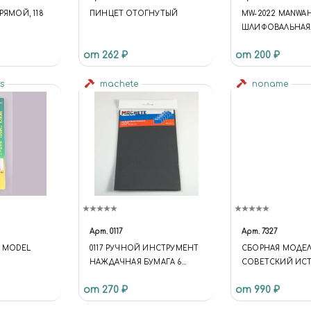
РЯМОЙ, 118
ПИНЦЕТ ОТОГНУТЫЙ
MW-2022 MANWA
ШЛИФОВАЛЬНАЯ
НАЖДАЧНАЯ БУМА
от 262 ₽
от 200 ₽
СУХАЯ, В ПЛАС
УПАКОВКЕ
ls
machete
noname
Арт.
0117
Арт.
7327
 MODEL
0117 РУЧНОЙ ИНСТРУМЕНТ
СБОРНАЯ МОДЕ
НАЖДАЧНАЯ БУМАГА 6
СОВЕТСКИЙ ИСТ
ВИДОВ ЗЕРНИСТОСТИ 6
ЯК-1 27-92 СЕРИИ,
от 270 ₽
от 990 ₽
ЛИСТОВ