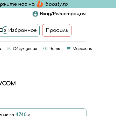
Вход/Регистрация
Избранное
Профиль
0
и
Обсуждения
Чаты
Магазины
ПУСОМ
4740
ение за