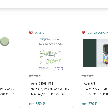
sx-art
gunze sang
Арт.
-72006
1/72
Арт.
h48
ЭРОГРАФИИ
SX-ART 1/72 КАМУФЛЯЖНАЯ
КРАСКА MR. HOB
-130 СВЕТЛО
МАСКА ДЛЯ ВЕРТОЛЁТА
(ПОЛЕВОЙ СЕРЫЙ
30 LIGHT
М-35М
GRAY (2))
от 350 ₽
от 270 ₽