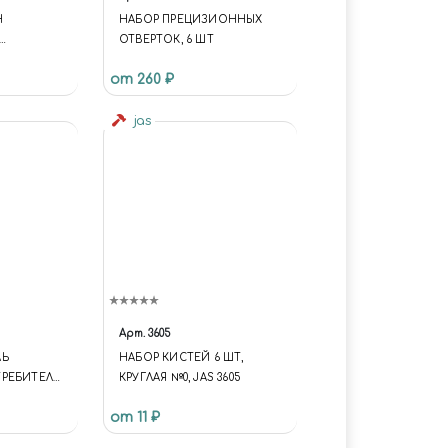
H
НАБОР ПРЕЦИЗИОННЫХ
ОТВЕРТОК, 6 ШТ
ГА 240#,
от 260 ₽
ТИКОВОЙ
jas
Арт.
3605
ЛЬ
НАБОР КИСТЕЙ 6 ШТ,
РЕБИТЕЛЬ
КРУГЛАЯ №0, JAS 3605
 1/72
от 11 ₽