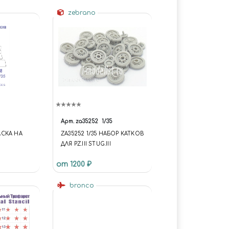
zebrano
Арт.
za35252
1/35
СКА НА
ZA35252 1/35 НАБОР КАТКОВ
ДЛЯ PZ.III STUG.III
014 ТИГР
от 1200 ₽
ЕЗДА.
bronco