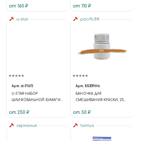
от 160 ₽
от 110 ₽
u-star
pacific88
Арт.
st-91615
Арт.
88309thb
U-STAR НАБОР
БАНОЧКА ДЛЯ
ШЛИФОВАЛЬНОЙ БУМАГИ
СМЕШИВАНИЯ КРАСКИ, 25
(20X75, #800, 50ШТ)
МЛ
от 250 ₽
от 50 ₽
германия
tamiya