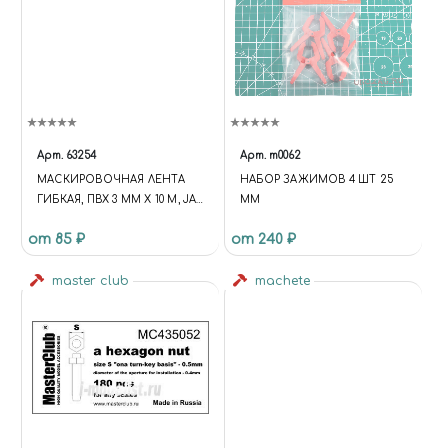
Арт.
63254
Арт.
m0062
МАСКИРОВОЧНАЯ ЛЕНТА
НАБОР ЗАЖИМОВ 4 ШТ 25
ГИБКАЯ, ПВХ 3 ММ Х 10 М, JAS
ММ
63254
от 85 ₽
от 240 ₽
master club
machete