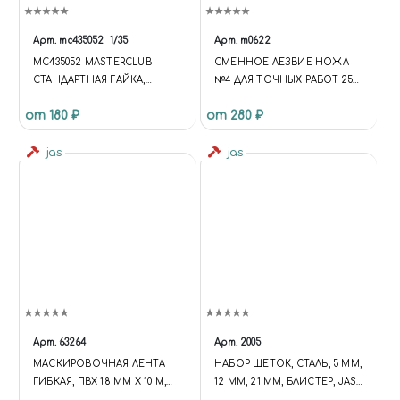
Арт.
mc435052
1/35
Арт.
m0622
MC435052 MASTERCLUB
СМЕННОЕ ЛЕЗВИЕ НОЖА
СТАНДАРТНАЯ ГАЙКА,
№4 ДЛЯ ТОЧНЫХ РАБОТ 25
РАЗМЕР ПОД КЛЮЧ -0.5ММ
ШТ
от 180 ₽
от 280 ₽
jas
jas
Арт.
63264
Арт.
2005
МАСКИРОВОЧНАЯ ЛЕНТА
НАБОР ЩЕТОК, СТАЛЬ, 5 ММ,
ГИБКАЯ, ПВХ 18 ММ Х 10 М,
12 ММ, 21 ММ, БЛИСТЕР, JAS
JAS 63264
2005