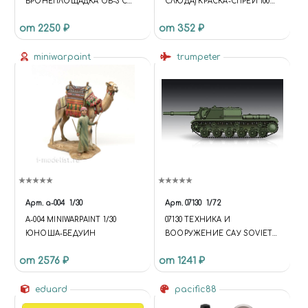
БРОНЕПЛОЩАДКА ОБ-3 С
СЛЮДА) КРАСКА-СПРЕЙ 100
ДВУМЯ КОНИЧЕСКИМИ
МЛ.
от 2250 ₽
от 352 ₽
БАШНЯМИ Т-26
miniwarpaint
trumpeter
Арт.
a-004
1/30
Арт.
07130
1/72
A-004 MINIWARPAINT 1/30
07130 ТЕХНИКА И
ЮНОША-БЕДУИН
ВООРУЖЕНИЕ САУ SOVIET
СУ-152 SELF-PROPELLED
от 2576 ₽
от 1241 ₽
HEAVY HOWITZER - LATE
eduard
pacific88