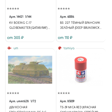
Арт.
14421
1/144
Арт.
60006
KV BOEING C-17
BS: 227 ТЁМНЫЙ БРАНСУИК
GLOBEMASTER (QATAR/RAF) /
ЗЕЛЁНЫЙ (DEEP BRUNSWICK
C-17 GLOBEMASTER III
GREEN) МУНДИРЫ
от 305 ₽
от 110 ₽
(REVELL #04044 #04674) +
КОРОЛЕВСКОЙ ГВАРДИИ
МАСКИ НА ДИСКИ И
КОЛЕСА
um
tamiya
Арт.
ummt628
1/72
Арт.
85039
ДВУХОСНАЯ
TS-39 MICA RED (КРАСНАЯ