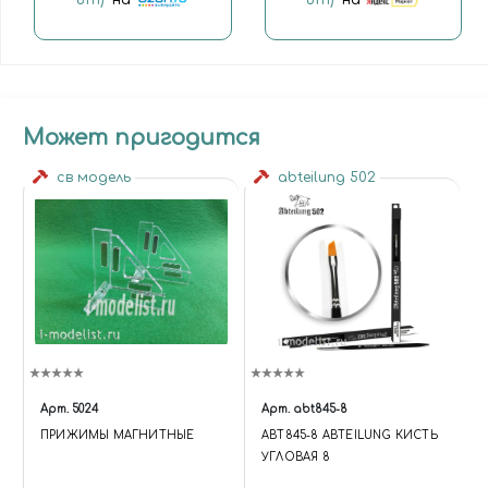
6111)"
на
6111)"
на
Может пригодится
св модель
abteilung 502
Арт.
5024
Арт.
abt845-8
ПРИЖИМЫ МАГНИТНЫЕ
ABT845-8 ABTEILUNG КИСТЬ
УГЛОВАЯ 8