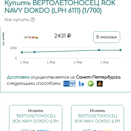
Купить ВЕРТОЛЕТОНОСЕЦ ROK
NAVY DOKDO (LPH 6111) (1/700)
Как купить
ac14216
2431
В магазин
Арт.
3200
0
1 Янв
1 Янв
1 Янв
1 Янв
Доставка
осуществляется из
Санкт-Петербурга
следующими способами:
Искать
Искать
"ВЕРТОЛЕТОНОСЕЦ
"ВЕРТОЛЕТОНОСЕЦ
ROK NAVY DOKDO (LPH
ROK NAVY DOKDO (LPH