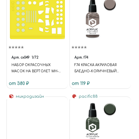
Арт.
cx049
1/72
Арт.
f74
НАБОР ОКРАСОЧНЫХ
F74 КРАСКА АКРИЛОВАЯ
МАСОК НА ВЕРТОЛЕТ MH-
БЛЕДНО-КОРИЧНЕВЫЙ
47E CHINOOK, REVELL.
(PALE BROWN) ОБЪЕМ: 10 МЛ.
от 380 ₽
от 119 ₽
микродизайн
pacific88