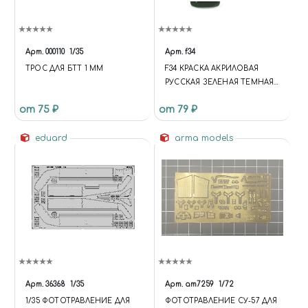
Арт.
000110
1/35
Арт.
f34
ТРОС ДЛЯ БТТ 1 ММ
F34 КРАСКА АКРИЛОВАЯ
РУССКАЯ ЗЕЛЕНАЯ ТЕМНАЯ
(RUSSIAN GREEN DARK)
от 75 ₽
от 79 ₽
ОБЪЕМ: 10 МЛ.
eduard
arma models
Арт.
36368
1/35
Арт.
am7259
1/72
1/35 ФОТОТРАВЛЕНИЕ ДЛЯ
ФОТОТРАВЛЕНИЕ СУ-57 ДЛЯ