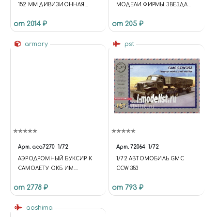
152 ММ ДИВИЗИОННАЯ
МОДЕЛИ ФИРМЫ ЗВЕЗДА
САМОХОДНАЯ ГАУБИЦА
7319
от 2014 ₽
от 205 ₽
СЕРИИ -С- ЮБКИ
armory
pst
Арт.
aca7270
1/72
Арт.
72064
1/72
АЭРОДРОМНЫЙ БУКСИР К
1/72 АВТОМОБИЛЬ GMC
САМОЛЕТУ ОКБ ИМ.
CCW 353
СУХОГО ТИП 27
от 2778 ₽
от 793 ₽
aoshima