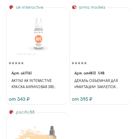
ak-interactive
arma models
Арт.
ak11161
Арт.
am4813
1/48
AK11161 AK INTERACTIVE
ДЕКАЛЬ ОБЪЕМНАЯ ДЛЯ
КРАСКА АКРИЛОВАЯ 3RD
ИМИТАЦИИ ЗАКЛЕПОК
GENERATION "БЛЕДНЫЙ
ЗИГЗАГ УЗКИЙ
от 343 ₽
от 395 ₽
ГОЛУБОЙ", 17 МЛ
pacific88