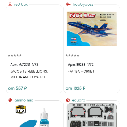
red box
hobbyboss
Арт.
rb72051
1/72
Арт.
80268
1/72
JACOBITE REBELLIONS.
F/A-18A HORNET
MILITIA AND LOYALIST
TROOPS 1745
от 557 ₽
от 1825 ₽
ammo mig
eduard