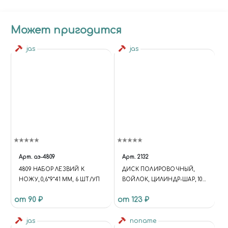
Может пригодится
jas
jas
Арт.
аэ-4809
Арт.
2132
4809 НАБОР ЛЕЗВИЙ К
ДИСК ПОЛИРОВОЧНЫЙ,
НОЖУ, 0,6*9*41 ММ, 6 ШТ/УП
ВОЙЛОК, ЦИЛИНДР-ШАР, 10
Х 15 ММ, 3 ШТ./УП., БЛИСТЕР,
от 90 ₽
от 123 ₽
JAS 2132
jas
noname