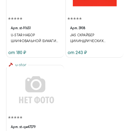
Арт.
st-91651
Арт.
3908
U-STAR НАБОР
JAS СКРАЙБЕР
ШЛИФОВАЛЬНОЙ БУМАГИ
ЦИЛИНДРИЧЕСКИХ
НА ЛИПУЧКЕ (20X75, #800,
ПОВЕРХНОСТЕЙ И
от 180 ₽
от 243 ₽
30ШТ)
ФОРМИРОВАНИЯ ГОЛОВОК
БОЛТОВ И ГАЕК, 1 ШТ.
u-star
Арт.
st-qw47379