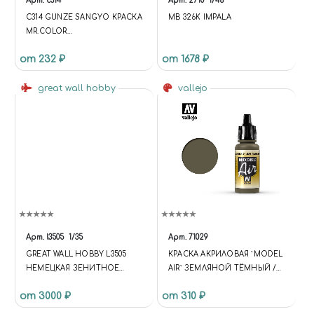
Арт.
c314
Арт.
2710
1/48
C314 GUNZE SANGYO КРАСКА
MB 326K IMPALA
MR.COLOR
ХУДОЖЕСТВЕННАЯ FS35622
от 232 ₽
от 1678 ₽
BLUE (SEMI GLOSS)
(ГОЛУБОЙ ПОЛУМАТОВЫЙ)
great wall hobby
vallejo
Арт.
l3505
1/35
Арт.
71029
GREAT WALL HOBBY L3505
КРАСКА АКРИЛОВАЯ `MODEL
НЕМЕЦКАЯ ЗЕНИТНОЕ
AIR` ЗЕМЛЯНОЙ ТЁМНЫЙ /
ОРУДИЕ 37 ММ FLAK43 1/35
DARK EARTH
от 3000 ₽
от 310 ₽