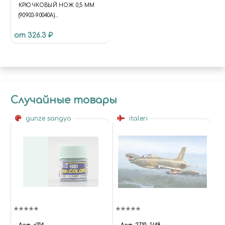
КРЮЧКОВЫЙ НОЖ 0,5 ММ
(90903-90040A)
(ОБЪЕДИНЕННЫЙ) 0.5MM
от 326.3 ₽
HOOK KNIFE (90903-90040A)
(MERGED)
Случайные товары
gunze sangyo
italeri