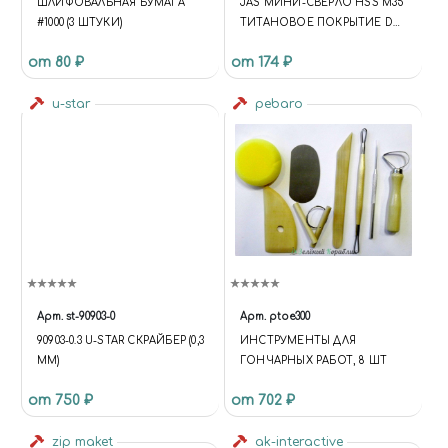
ШЛИФОВАЛЬНАЯ БУМАГА
JAS МИНИ-СВЕРЛО HSS M35
#1000 (3 ШТУКИ)
ТИТАНОВОЕ ПОКРЫТИЕ D
1,5 ММ 10 ШТ.
от 80 ₽
от 174 ₽
u-star
pebaro
Арт.
st-90903-0
Арт.
ptoe300
90903-0.3 U-STAR СКРАЙБЕР (0,3
ИНСТРУМЕНТЫ ДЛЯ
ММ)
ГОНЧАРНЫХ РАБОТ, 8 ШТ
от 750 ₽
от 702 ₽
zip maket
ak-interactive