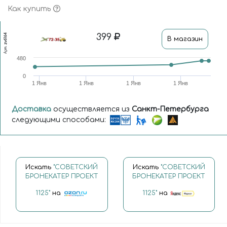
Как купить
399
zv6164
В магазин
Арт.
480
0
1 Янв
1 Янв
1 Янв
1 Янв
Доставка
осуществляется из
Санкт-Петербурга
следующими способами:
Искать
"СОВЕТСКИЙ
Искать
"СОВЕТСКИЙ
БРОНЕКАТЕР ПРОЕКТ
БРОНЕКАТЕР ПРОЕКТ
1125"
на
1125"
на