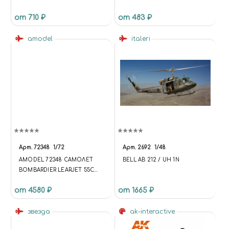
от 710 ₽
от 483 ₽
amodel
italeri
Арт.
72348
1/72
Арт.
2692
1/48
AMODEL 72348 САМОЛЕТ
BELL AB 212 / UH 1N
BOMBARDIER LEARJET 55C
1/72
от 4580 ₽
от 1665 ₽
звезда
ak-interactive