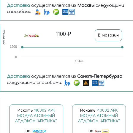
Доставка
осуществляется из
Москвы
следующими
способами:
ark40002
1100
В магазин
Арт.
1200
0
1 Янв
Доставка
осуществляется из
Санкт-Петербурга
следующими способами:
Искать
"40002 АРК
Искать
"40002 АРК
МОДЕЛ АТОМНЫЙ
МОДЕЛ АТОМНЫЙ
ЛЕДОКОЛ "АРКТИКА""
ЛЕДОКОЛ "АРКТИКА""
на
на