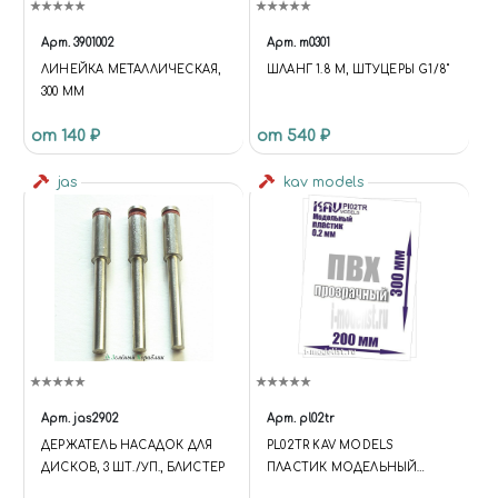
Арт.
3901002
Арт.
m0301
ЛИНЕЙКА МЕТАЛЛИЧЕСКАЯ,
ШЛАНГ 1.8 М, ШТУЦЕРЫ G1/8"
300 ММ
от 140 ₽
от 540 ₽
jas
kav models
Арт.
jas2902
Арт.
pl02tr
ДЕРЖАТЕЛЬ НАСАДОК ДЛЯ
PL02TR KAV MODELS
ДИСКОВ, 3 ШТ./УП., БЛИСТЕР
ПЛАСТИК МОДЕЛЬНЫЙ
ЛИСТОВОЙ 0,2 ММ