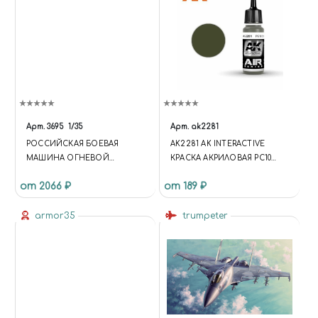
Арт.
3695
1/35
Арт.
ak2281
РОССИЙСКАЯ БОЕВАЯ
AK2281 AK INTERACTIVE
МАШИНА ОГНЕВОЙ
КРАСКА АКРИЛОВАЯ PC10
ПОДДЕРЖКИ ТАНКОВ
EARLY
от 2066 ₽
от 189 ₽
"ТЕРМИНАТОР-2"
armor35
trumpeter