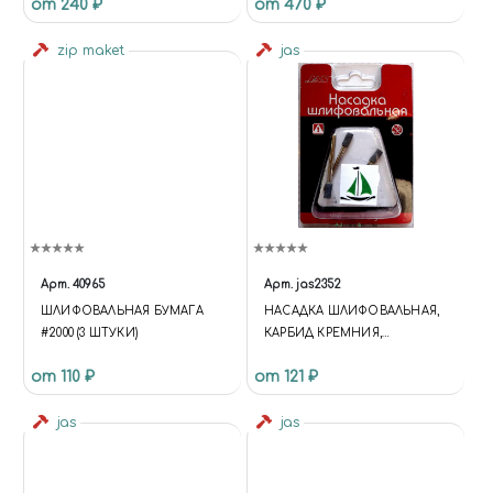
от 240 ₽
от 470 ₽
zip maket
jas
Арт.
40965
Арт.
jas2352
ШЛИФОВАЛЬНАЯ БУМАГА
НАСАДКА ШЛИФОВАЛЬНАЯ,
#2000 (3 ШТУКИ)
КАРБИД КРЕМНИЯ,
ЦИЛИНДР, 5 Х 10 ММ, В
от 110 ₽
от 121 ₽
БЛИСТЕРЕ, 3 ШТ.
jas
jas