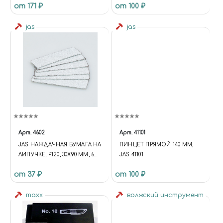
от 171 ₽
от 100 ₽
ПРОЗРАЧНЫЙ (ПВХ)
jas
jas
Арт.
4602
Арт.
41101
JAS НАЖДАЧНАЯ БУМАГА НА
ПИНЦЕТ ПРЯМОЙ 140 ММ,
ЛИПУЧКЕ, P120, 30X90 ММ, 6
JAS 41101
ШТ.
от 37 ₽
от 100 ₽
maxx
волжский инструмент