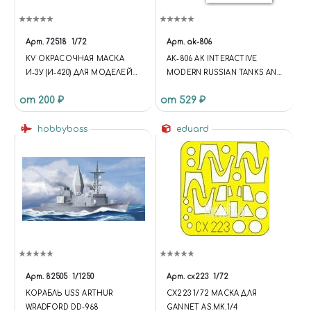
Арт.
72518
1/72
Арт.
ak-806
KV ОКРАСОЧНАЯ МАСКА
AK-806 AK INTERACTIVE
И-3У (И-420) ДЛЯ МОДЕЛЕЙ
MODERN RUSSIAN TANKS AND
ФИРМЫ MODELSVIT
AFVS (ДЕКАЛИ ДЛЯ
от 200 ₽
от 529 ₽
СОВРЕМЕННЫХ
РОССИЙСКИХ ТАНКОВ И
hobbyboss
БРОНЕМАШИН)
eduard
Арт.
82505
1/1250
Арт.
cx223
1/72
КОРАБЛЬ USS ARTHUR
CX223 1/72 МАСКА ДЛЯ
W.RADFORD DD-968
GANNET AS.MK.1/4