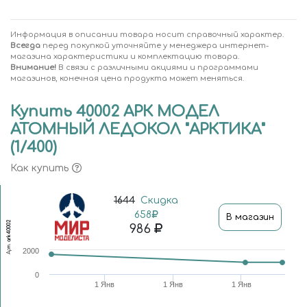
Информация в описании товара носит справочный характер.
Всегда
перед покупкой уточняйте у менеджера интернет-
магазина характеристики и комплектацию товара.
Внимание!
В связи с различными акциями и программами
магазинов, конечная цена продукта может меняться.
Купить 40002 АРК МОДЕЛ
АТОМНЫЙ ЛЕДОКОЛ "АРКТИКА"
(1/400)
Как купить
1644
Скидка
658
В магазин
ark40002
986
Арт.
2000
0
1 Янв
1 Янв
1 Янв