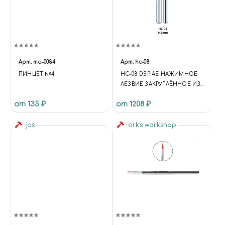
Арт.
ma-0084
Арт.
hc-08
ПИНЦЕТ №4
HC-08 DSPIAE НАЖИМНОЕ
ЛЕЗВИЕ ЗАКРУГЛЁННОЕ ИЗ
ВОЛЬФРАМОВОЙ СТАЛИ, 0.8
от 135 ₽
от 1208 ₽
ММ
jas
ork's workshop