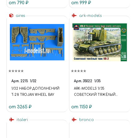
от 790 ₽
от 999 ₽
UNIVERSE.SITE.ID = 'S1';
UNIVERSE.SITE.DIRECTORY =
aires
'/'; UNIVERSE.TEMPLATE.ID =
ark-models
'UNIVERSE_S1';
UNIVERSE.TEMPLATE.DIRECTO
RY =
'/BITRIX/TEMPLATES/UNIVERS
E_S1'; }); .C-HEADER.C-HEADER-
TEMPLATE-1 .WIDGET-
VIEW.WIDGET-VIEW-DESKTOP
.WIDGET-CONTAINER-
LOGOTYPE { WIDTH: 75PX; } .C-
HEADER.C-HEADER-
Арт.
2215
1/32
Арт.
35022
1/35
TEMPLATE-1 .WIDGET-
1/32 НАБОР ДОПОЛНЕНИЙ
ARK-MODELS 1/35
VIEW.WIDGET-VIEW-DESKTOP
T-28 TROJAN WHEEL BAY
СОВЕТСКИЙ ТЯЖЁЛЫЙ
.WIDGET-CONTAINER-
ТАНК КВ-2, РАННЯЯ ВЕРСИЯ
TAGLINE-TEXT { WIDTH:
от 3265 ₽
от 1150 ₽
285PX; } .WIDGET.C-FOOTER
.WIDGET-ICONS { DISPLAY:
italeri
bronco
NONE; } .WIDGET.C-WIDGET.C-
WIDGET-PRODUCTS-4
.WIDGET-ITEM-NAME, .NS-