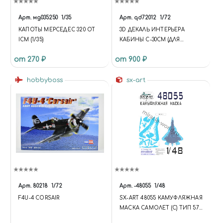
Арт.
мд035250
1/35
Арт.
qd72012
1/72
КАПОТЫ МЕРСЕДЕС 320 ОТ
3D ДЕКАЛЬ ИНТЕРЬЕРА
ICM (1/35)
КАБИНЫ С-30СМ (ДЛЯ
МОДЕЛИ ЗВЕЗДА)
от 270 ₽
от 900 ₽
hobbyboss
sx-art
Арт.
80218
1/72
Арт.
-48055
1/48
F4U-4 CORSAIR
SX-ART 48055 КАМУФЛЯЖНАЯ
МАСКА САМОЛЕТ (С) ТИП 57
(ЗВЕЗДА) 1/48 (FUNCTION {