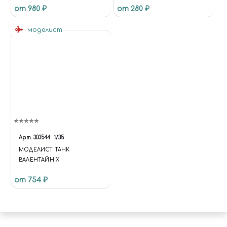
ИНСТРУМЕНТОВ ДЛЯ
от 980 ₽
от 280 ₽
МОДЕЛИЗМА. ДОСТАВКА ПО
РОССИИ.", "URL":
моделист
"HTTPS://MIRACLE-WORLD.RU",
"LOGO": "HTTPS://MIRACLE-
WORLD.RU/INCLUDE/LOGOTY
PE.PNG", "IMAGE":
"HTTPS://MIRACLE-
WORLD.RU/INCLUDE/LOGOTY
PE.PNG", "TELEPHONE":
"+79191212207", "EMAIL":
"MIRACLE-WORLD@MAIL.RU",
"ADDRESS": { "@TYPE":
"POSTALADDRESS",
Арт.
303544
1/35
"STREETADDRESS": "УЛ.
МОДЕЛИСТ ТАНК
ТИМИРЯЗЕВА, 27",
ВАЛЕНТАЙН X
"ADDRESSLOCALITY":
"ЧЕЛЯБИНСК",
от 754 ₽
"ADDRESSREGION":
"ЧЕЛЯБИНСКАЯ ОБЛАСТЬ",
"ADDRESSCOUNTRY": "RU" },
"OPENINGHOURS": [ "MO TU
WE TH FR SA 10:00-20:00", "SU