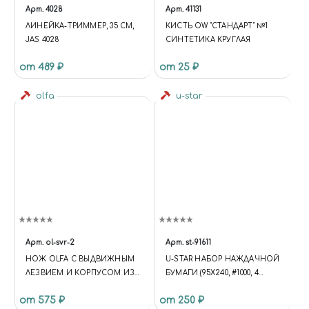
Арт.
4028
Арт.
41131
ЛИНЕЙКА-ТРИММЕР, 35 СМ,
КИСТЬ OW "СТАНДАРТ" №1
JAS 4028
СИНТЕТИКА КРУГЛАЯ
от 489 ₽
от 25 ₽
olfa
u-star
Арт.
ol-svr-2
Арт.
st-91611
НОЖ OLFA С ВЫДВИЖНЫМ
U-STAR НАБОР НАЖДАЧНОЙ
ЛЕЗВИЕМ И КОРПУСОМ ИЗ
БУМАГИ (95X240, #1000, 4
НЕРЖАВЕЮЩЕЙ СТАЛИ,
ЛИСТА)
от 575 ₽
от 250 ₽
АВТОФИКСАТОР, 9ММ