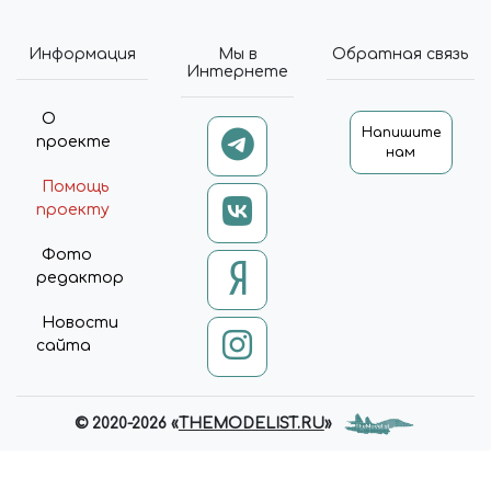
10:00-18:00" ], "PRICERANGE": "₽₽",
"SAMEAS": [
Информация
Мы в
Обратная связь
"HTTPS://VK.COM/MIRACLEW
Интернете
ORLD74",
"HTTPS://WWW.INSTAGRAM.CO
О
M/MIRACLEWORLD74" ] }
Напишите
проекте
нам
(FUNCTION (JQUERY, API) { VAR
DATA; VAR RUN; VAR UPDATE;
Помощь
DATA = {}; DATA.BASKET = [];
проекту
DATA.COMPARE = []; RUN =
FUNCTION { $('[DATA-BASKET-
Фото
ID]').ATTR('DATA-BASKET-STATE',
редактор
'NONE'); $('[DATA-COMPARE-
ID]').ATTR('DATA-COMPARE-
Новости
STATE', 'NONE');
сайта
API.EACH(DATA.BASKET,
FUNCTION (INDEX, ITEM) {
$('[DATA-BASKET-ID=' + ITEM.ID
+ ']').ATTR('DATA-BASKET-STATE',
© 2020-2026 «
THEMODELIST.RU
»
ITEM.DELAY ? 'DELAYED' :
'ADDED'); });
API.EACH(DATA.COMPARE,