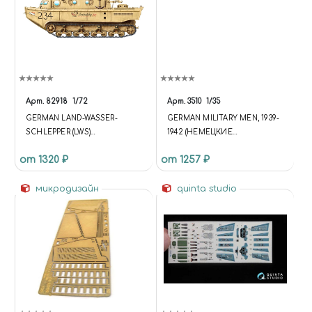
Арт.
82918
1/72
Арт.
3510
1/35
GERMAN LAND-WASSER-
GERMAN MILITARY MEN, 1939-
SCHLEPPER (LWS)
1942 (НЕМЕЦКИЕ
AMPHIBIOUS TRACTOR EARLY
ВОЕННОСЛУЖАЩИЕ, 1939-
от 1320 ₽
от 1257 ₽
PRODUCTION
1942)
микродизайн
quinta studio