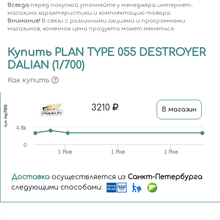
Всегда
перед покупкой уточняйте у менеджера интернет-
магазина характеристики и комплектацию товара.
Внимание!
В связи с различными акциями и программами
магазинов, конечная цена продукта может меняться.
Купить PLAN TYPE 055 DESTROYER
DALIAN (1/700)
Как купить
3210
htp7005
В магазин
Арт.
4.8k
0
1 Янв
1 Янв
1 Янв
Доставка
осуществляется из
Санкт-Петербурга
следующими способами: