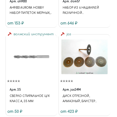
Арт.
ah9003
Арт.
dom57
AH9003 AURORA HOBBY
НАБОР ИЗ 6 НАДФИЛЕЙ
НАБОР ПИПЕТОК МЕРНЫХ,
РАЗЛИЧНОЙ
ПОЛИЭТИЛЕН (3 МЛ - 3
КОНФИГУРАЦИИ ДЛЯ
от 153 ₽
от 646 ₽
ШТУКИ, 0.2 МЛ - 5 ШТУК)
ГРУБОЙ ОБРАБОТКИ С
ПЛАСТИКОВЫМИ
волжский инструмент
РУКОЯТКАМИ
jas
Арт.
3.5
Арт.
jas2494
СВЕРЛО СПИРАЛЬНОЕ Ц/Х
ДИСК ОТРЕЗНОЙ,
КЛАСС А, 3.5 ММ
АЛМАЗНЫЙ, БЛИСТЕР
(ДИАМЕТР 30 ММ), 5 ШТ.
от 50 ₽
от 423 ₽