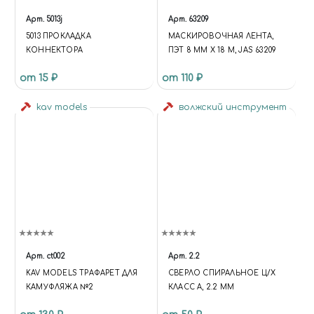
"DESCRIPTION": "ИНТЕРНЕТ-
Арт.
5013j
Арт.
63209
МАГАЗИН СБОРНЫХ
5013 ПРОКЛАДКА
МАСКИРОВОЧНАЯ ЛЕНТА,
МАСШТАБНЫХ МОДЕЛЕЙ,
КОННЕКТОРА
ПЭТ 8 ММ Х 18 М, JAS 63209
КРАСОК, АЭРОГРАФОВ И
ИНСТРУМЕНТОВ ДЛЯ
от 15 ₽
от 110 ₽
МОДЕЛИЗМА. ДОСТАВКА ПО
РОССИИ.", "URL":
kav models
волжский инструмент
"HTTPS://MIRACLE-WORLD.RU",
"LOGO": "HTTPS://MIRACLE-
WORLD.RU/INCLUDE/LOGOTY
PE.PNG", "IMAGE":
"HTTPS://MIRACLE-
WORLD.RU/INCLUDE/LOGOTY
PE.PNG", "TELEPHONE":
"+79191212207", "EMAIL":
"MIRACLE-WORLD@MAIL.RU",
"ADDRESS": { "@TYPE":
"POSTALADDRESS",
Арт.
ct002
Арт.
2.2
"STREETADDRESS": "УЛ.
KAV MODELS ТРАФАРЕТ ДЛЯ
СВЕРЛО СПИРАЛЬНОЕ Ц/Х
ТИМИРЯЗЕВА, 27",
КАМУФЛЯЖА №2
КЛАСС А, 2.2 ММ
"ADDRESSLOCALITY":
"ЧЕЛЯБИНСК",