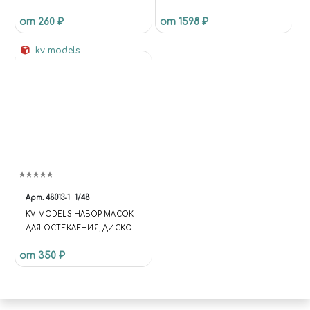
ПОЛУМАТ ФЛОТ США,10МЛ
ПРИНАДЛЕЖНОСТИ 4 ПРЕД.,
от 260 ₽
от 1598 ₽
БЛИСТЕР, JAS 10303
kv models
Арт.
48013-1
1/48
KV MODELS НАБОР МАСОК
ДЛЯ ОСТЕКЛЕНИЯ, ДИСКОВ
И КОЛЕС СУ-2 (ЗВЕЗДА)
от 350 ₽
МАСШТАБ