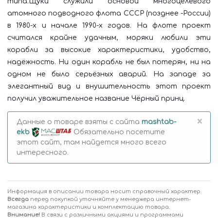
типа.Щуки служили основой многоцелевого
атомного подводного флота СССР (позднее -России)
в 1980-х и начале 1990-х годов. На флоте проект
считался крайне удачным, моряки любили эти
корабли за высокие характеристики, удобство,
надёжность. Ни один корабль не был потерян, ни на
одном не было серьёзных аварий. На западе за
элегантный вид и внушительность этот проект
получил уважительное название Чёрный принц.
×
Данные о товаре взяты с сайта
mashtab-
ekb
Обязательно посетите
этот сайт, там найдется много всего
интересного.
Информация в описании товара носит справочный характер.
Всегда
перед покупкой уточняйте у менеджера интернет-
магазина характеристики и комплектацию товара.
Внимание!
В связи с различными акциями и программами