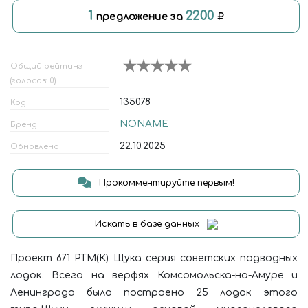
1
2200
предложение за
Общий рейтинг
(голосов: 0)
135078
Код
NONAME
Бренд
22.10.2025
Обновлено
Прокомментируйте первым!
Искать в базе данных
Проект 671 РТМ(К) Щука серия советских подводных
лодок. Всего на верфях Комсомольска-на-Амуре и
Ленинграда было построено 25 лодок этого