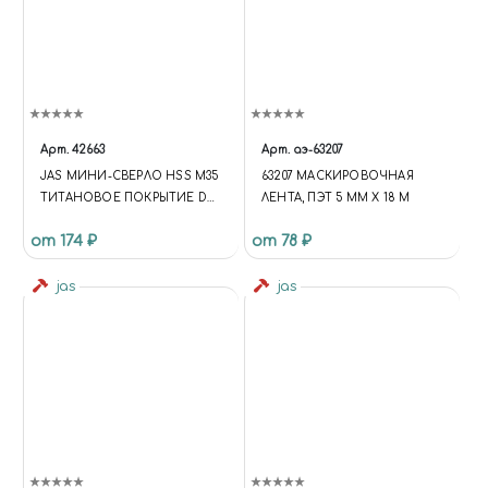
LIST-CATALOG-TILE-2
.CATALOG-SECTION-LIST-
ITEM-WRAPPER { PADDING-
TOP: 120%; }
(FUNCTION(W,D,S,L,I){W[L]=W[L]||
[];W[L].PUSH({'GTM.START': NEW
DATE.GETTIME,EVENT:'GTM.J
Арт.
42663
Арт.
аэ-63207
S'});VAR
JAS МИНИ-СВЕРЛО HSS M35
63207 МАСКИРОВОЧНАЯ
F=D.GETELEMENTSBYTAGNA
ТИТАНОВОЕ ПОКРЫТИЕ D
ЛЕНТА, ПЭТ 5 ММ Х 18 М
ME(S)[0],
0,7 ММ 10 ШТ.
J=D.CREATEELEMENT(S),DL=L='
от 174 ₽
от 78 ₽
DATALAYER'?'&L='+L:'';J.ASYNC=T
RUE;J.SRC=
jas
jas
'HTTPS://WWW.GOOGLETAGM
ANAGER.COM/GTM.JS?
ID='+I+DL;F.PARENTNODE.INSER
TBEFORE(J,F); })
(WINDOW,DOCUMENT,'SCRIPT','
DATALAYER','GTM-KMSRFMHS');
{ "@CONTEXT":
"HTTPS://SCHEMA.ORG",
"@TYPE": "STORE", "NAME":
"ЧУДНЫЙ МИР",