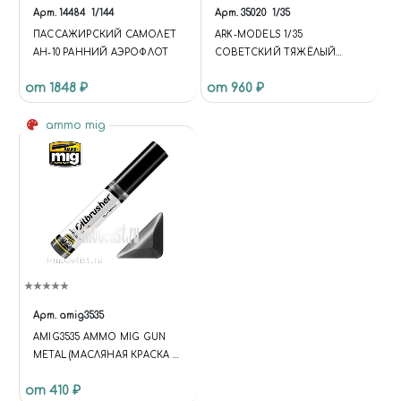
Арт.
14484
1/144
Арт.
35020
1/35
ПАССАЖИРСКИЙ САМОЛЕТ
ARK-MODELS 1/35
АН-10 РАННИЙ АЭРОФЛОТ
СОВЕТСКИЙ ТЯЖЁЛЫЙ
ТАНК КВ-1 ОБРАЗЦА 1941
от 1848 ₽
от 960 ₽
ГОДА, РАННЯЯ ВЕРСИЯ
ammo mig
Арт.
amig3535
AMIG3535 AMMO MIG GUN
METAL (МАСЛЯНАЯ КРАСКА С
ТОНКОЙ КИСТЬЮ
от 410 ₽
АППЛИКАТОРОМ) /