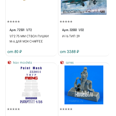
Арт.
72501
1/72
Арт.
32003
1/32
1/72 75 ММ СТВОЛ ПУШКИ
И-16 ТИП 29
М-6 ДЛЯ М24 CHAFFEE
от 80 ₽
от 3388 ₽
kav models
aires