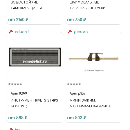
ВОДОСТОЙКИЕ
ШЛИФОВАЛЬНЫЕ
САМОКЛЕЯЩИЕСЯ
ТРЕУГОЛЬНЫЕ ГУБКИ
ШЛИФОВАЛЬНЫЕ КРУГИ ДЛЯ
от 2160 ₽
от 750 ₽
TG250/Е, K320, ДИАМЕТР 250
ММ, 5 ШТ
eduard
pebaro
Арт.
00099
Арт.
p30s
ИНСТРУМЕНТ RIVETS STRIPS
МИНИ-ЗАЖИМ,
(POSITIVE)
МАКСИМАЛЬНАЯ ДЛИНА
ЗАЖИМАЕМЫХ ДЕТАЛЕЙ 230
от 585 ₽
от 503 ₽
ММ