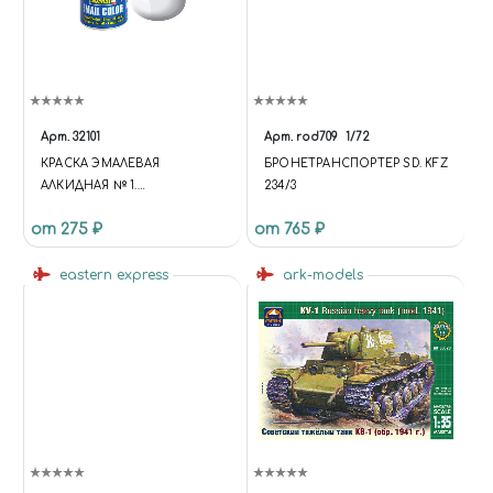
Арт.
32101
Арт.
rod709
1/72
КРАСКА ЭМАЛЕВАЯ
БРОНЕТРАНСПОРТЕР SD. KFZ
АЛКИДНАЯ № 1.
234/3
БЕСЦВЕТНЫЙ ПРОЗРАЧНЫЙ
от 275 ₽
от 765 ₽
ГЛЯНЦЕВЫЙ ЛАК. 14 МЛ.
eastern express
ark-models