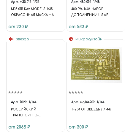
Арт.
m35-015
1/35
Арт.
480-094
1/48
M35 015 KAV MODELS 1/35
480 094 1/48 НАБОР
ОКРАСОЧНАЯ МАСКА НА
ДОПОЛНЕНИЙ U.S.A.F.
ОСТЕКЛЕНИЕ 233014 ТИГР
MAINTENANCE CREW - FARM
от 230 ₽
от 583 ₽
(MENG) ВНЕШНЯЯ
GATE OPERATION VIETNAM
WAR
звезда
микродизайн
Арт.
7029
1/144
Арт.
мд144209
1/144
РОССИЙСКИЙ
Т-204 ОТ ЗВЕЗДЫ (1/144)
ТРАНСПОРТНО-
ДЕСАНТНЫЙ САМОЛЕТ
от 2065 ₽
от 300 ₽
ИЛ-76 ТД МЧС РОССИИ