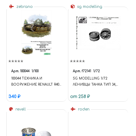
zebrano
sg modelling
Арт.
100044
1/100
Арт.
f72141
1/72
100044 ТЕХНИКА И
SG MODELLING 1/72
ВООРУЖЕНИЕ RENAULT R40
ЛЕНИВЦЫ ТАНКА ТИП 34,
FRENCH LIGHT TANK
ПОСЛЕВОЕННЫЕ, ТИП 3.
340 ₽
от 258 ₽
КОМПЛЕКТ 2 ШТ
revell
roden