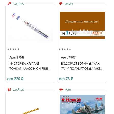
tamiya
акан
Арт.
87049
Арт.
74047
КИСТОЧКА КРУГЛАЯ
ВОДОРАСТВОРИМЫЙ ЛАК
ТОНКАЯ КЛАСС HIGH FINISH
“ТИК” ПОЛУМАТОВЫЙ “АКВА”
(СИНТЕТИЧЕСКОЕ
ОБЪЁМ: 10 МЛ.
от 220 ₽
от 73 ₽
ВОЛОКНО)
zedval
icm