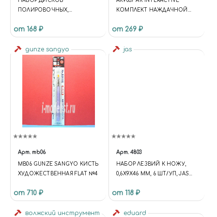
НАБОР ДИСКОВ
AK9037 AK INTERACTIVE
ПОЛИРОВОЧНЫХ,
КОМПЛЕКТ НАЖДАЧНОЙ
ПОЛИМЕР, 22 ММ, ЗЕЛЕНЫЙ
БУМАГИ 3ШТ. ДЛЯ МОКРОГО
от 168 ₽
от 269 ₽
№ 240, КОРИЧНЕВЫЙ № 320,
ШЛИФОВАНИЯ (GR2500)
КРАСНЫЙ № 400, JAS 2175
gunze sangyo
jas
Арт.
mb06
Арт.
4803
MB06 GUNZE SANGYO КИСТЬ
НАБОР ЛЕЗВИЙ К НОЖУ,
ХУДОЖЕСТВЕННАЯ FLAT №4
0,6Х9Х46 ММ, 6 ШТ/УП, JAS
4803
от 710 ₽
от 118 ₽
волжский инструмент
eduard