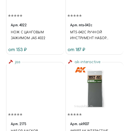
Арт.
4022
Арт.
mts-042c
НОЖ С ЦАНГОВЫМ
MTS-042C РУЧНОЙ
ЗАЖИМОМ JAS 4022
ИНСТРУМЕНТ НАБОР
ШЛИФОВАЛЬНЫХ ГУБОК
от 153 ₽
от 187 ₽
(EXTRA FINE REFILL PACK)
ЗЕРНИСТОСТЬ #1500 6ШТ
jas
ak-interactive
Арт.
2175
Арт.
ak9037