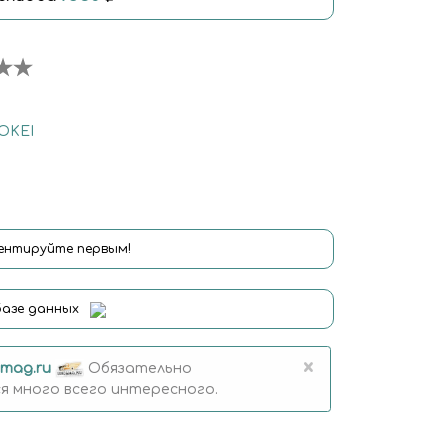
OKEI
нтируйте первым!
базе данных
×
mag.ru
Обязательно
 много всего интересного.