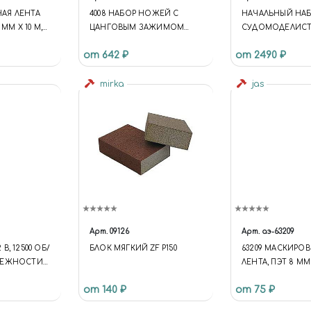
АЯ ЛЕНТА
4008 НАБОР НОЖЕЙ С
НАЧАЛЬНЫЙ НА
 ММ Х 10 М,
ЦАНГОВЫМ ЗАЖИМОМ
СУДОМОДЕЛИСТА
(АЛЮМИНИЙ), 16
ПРЕДМЕТОВ)
от 642 ₽
от 2490 ₽
ПРЕДМЕТОВ
mirka
jas
Арт.
09126
Арт.
аэ-63209
В, 12500 ОБ/
БЛОК МЯГКИЙ ZF P150
63209 МАСКИРО
ЛЕЖНОСТИ
ЛЕНТА, ПЭТ 8 ММ 
ИК.
от 140 ₽
от 75 ₽
0374