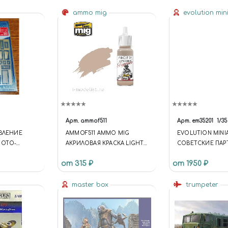
ammo mig
evolution min
Арт.
ammof511
Арт.
em35201
1/35
АВЛЕНИЕ
AMMOF511 AMMO MIG
EVOLUTION MINI
HOTO-
АКРИЛОВАЯ КРАСКА LIGHT
СОВЕТСКИЕ ПАР
SCALE
SAND FS-33727 / СВЕТЛЫЙ
ФИГУРЫ
от 315 ₽
от 1950 ₽
ПЕСЧАНЫЙ
master box
trumpeter