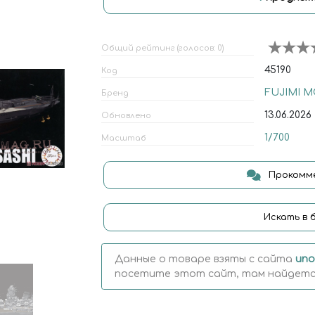
Общий рейтинг (голосов: 0)
45190
Код
FUJIMI M
Бренд
13.06.2026
Обновлено
1/700
Масштаб
Прокомме
Искать в 
Данные о товаре взяты с сайта
uno
посетите этот сайт, там найдется