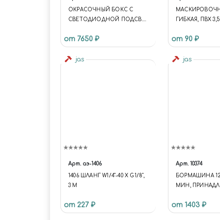
ОКРАСОЧНЫЙ БОКС С
МАСКИРОВОЧН
СВЕТОДИОДНОЙ ПОДСВ.
ГИБКАЯ, ПВХ 3,5
JAS 3703
JAS 63255
от 7650 ₽
от 90 ₽
jas
jas
Арт.
аэ-1406
Арт.
10374
1406 ШЛАНГ W1/4"-40 Х G1/8",
БОРМАШИНА 12 
3 М
МИН, ПРИНАД
15 ПРЕД, ПЛАСТ
от 227 ₽
от 1403 ₽
КОРОБКА, JAS 1