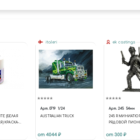
italeri
ek castings
Арт.
0719
1/24
Арт.
245
54мм
ITE (БЕЛАЯ
AUSTRALIAN TRUCK
245 R МИНИАТЮ
) КРАСКА-
РЯДОВОЙ ПИОН
ПОЛКА, 1809-12Г
от 4044 ₽
от 300 ₽