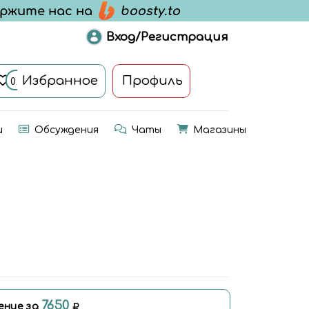
Вход/Регистрация
Избранное
Профиль
0
и
Обсуждения
Чаты
Магазины
7650
ение за