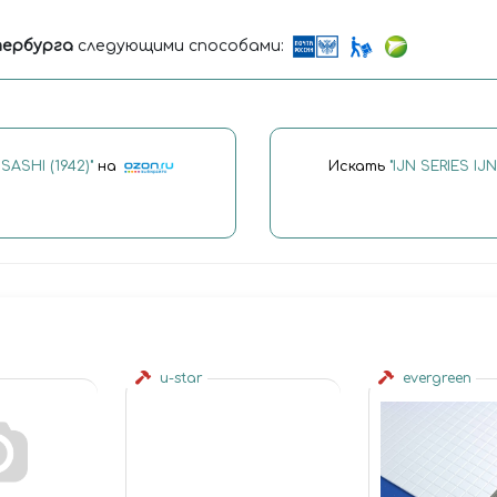
ербурга
следующими способами:
SASHI (1942)"
на
Искать
"IJN SERIES IJ
u-star
evergreen