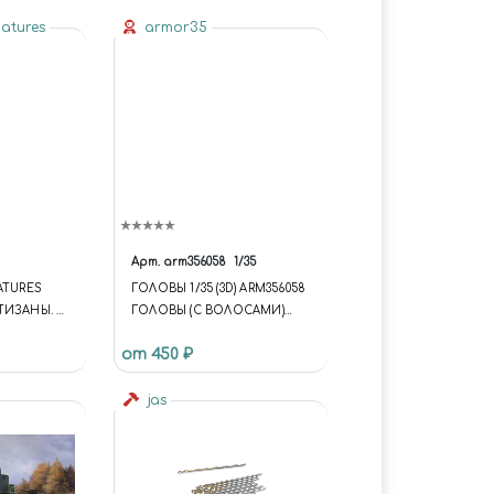
iatures
armor35
Арт.
arm356058
1/35
ATURES
ГОЛОВЫ 1/35 (3D) ARM356058
ТИЗАНЫ. 2
ГОЛОВЫ (С ВОЛОСАМИ)
№13
от 450 ₽
jas