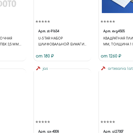
Арт.
st-91654
Арт.
evg4505
ВОЧНАЯ
U-STAR НАБОР
КВАДРАТНАЯ ПЛИТ
ПВХ 3,5 ММ.
ШЛИФОВАЛЬНОЙ БУМАГИ
ММ, ТОЛЩИНА 1 
НА ЛИПУЧКЕ (20X75, #1500,
15Х30 СМ
от 180 ₽
от 1260 ₽
30ШТ)
jas
artesania la
Арт.
аэ-4008
Арт.
al27007