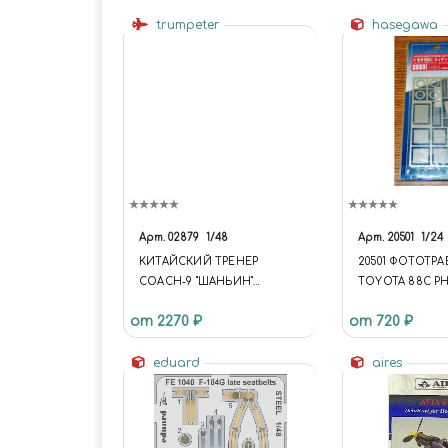
trumpeter
hasegawa
Арт.
02879
1/48
Арт.
20501
1/24
КИТАЙСКИЙ ТРЕНЕР
20501 ФОТОТР
COACH-9 "ШАНЬИН"
TOYOTA 88C P
ПРОДВИНУТЫЙ ТРЕНАЖЕР
ETCHED PARTS 
от 2270 ₽
от 720 ₽
CHINESE COACH-9
"SHANYING" ADVANCED
TRAINER
eduard
aires