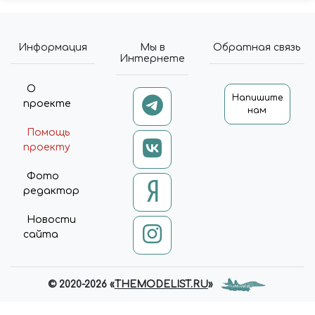
AMEDATARECEIVED', UPDATE);
BX.READY(UPDATE); })($, INTEC);
Информация
Мы в
Обратная связь
Интернете
О
Напишите
проекте
нам
Помощь
проекту
Фото
редактор
Новости
сайта
© 2020-2026 «
THEMODELIST.RU
»