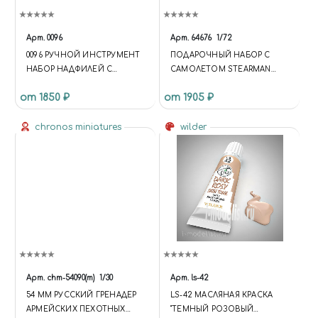
FUNCTION { $('[DATA-BASKET-
ID]').ATTR('DATA-BASKET-STATE',
'NONE'); $('[DATA-COMPARE-
Арт.
0096
Арт.
64676
1/72
ID]').ATTR('DATA-COMPARE-
0096 РУЧНОЙ ИНСТРУМЕНТ
ПОДАРОЧНЫЙ НАБОР С
STATE', 'NONE');
НАБОР НАДФИЛЕЙ С
САМОЛЕТОМ STEARMAN
API.EACH(DATA.BASKET,
АЛМАЗНЫМ НАПЫЛЕНИЕМ
KAYDET (1:72)
FUNCTION (INDEX, ITEM) {
от 1850 ₽
от 1905 ₽
$('[DATA-BASKET-ID=' + ITEM.ID
+ ']').ATTR('DATA-BASKET-STATE',
chronos miniatures
wilder
ITEM.DELAY ? 'DELAYED' :
'ADDED'); });
API.EACH(DATA.COMPARE,
FUNCTION (INDEX, ITEM) {
$('[DATA-COMPARE-ID=' +
ITEM.ID + ']').ATTR('DATA-
COMPARE-STATE', 'ADDED'); }); };
UPDATE = FUNCTION {
$.AJAX('/BITRIX/TEMPLATES/U
NIVERSE_S1/COMPONENTS/I
NTEC.UNIVERSE/SYSTEM/BAS
Арт.
chm-54090(m)
1/30
Арт.
ls-42
KET.MANAGER/AJAX.PHP', {
54 MM РУССКИЙ ГРЕНАДЕР
LS-42 МАСЛЯНАЯ КРАСКА
'TYPE': 'POST', 'CACHE': FALSE,
АРМЕЙСКИХ ПЕХОТНЫХ
"ТЕМНЫЙ РОЗОВЫЙ
'DATATYPE': 'JSON', 'DATA':