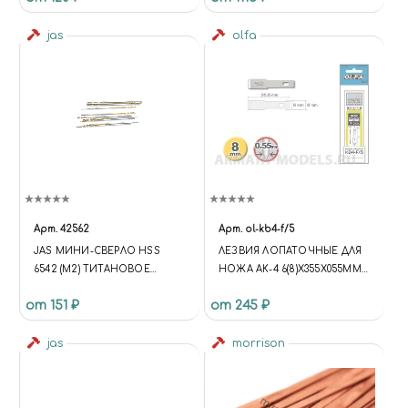
jas
olfa
Арт.
42562
Арт.
ol-kb4-f/5
JAS МИНИ-СВЕРЛО HSS
ЛЕЗВИЯ ЛОПАТОЧНЫЕ ДЛЯ
6542 (M2) ТИТАНОВОЕ
НОЖА AK-4 6(8)Х355Х055ММ
ПОКРЫТИЕ D 0,65 ММ 10 ШТ.
5ШТ
от 151 ₽
от 245 ₽
jas
morrison