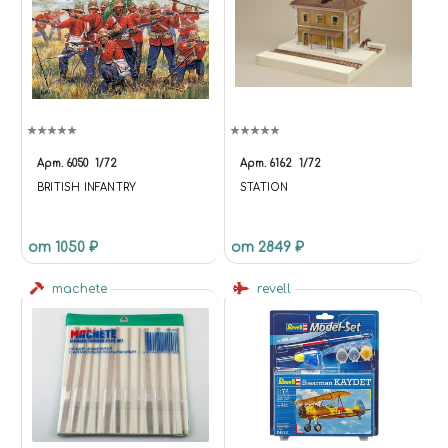
"MIRACLE-WORLD@MAIL.RU",
"ADDRESS": { "@TYPE":
"POSTALADDRESS",
"STREETADDRESS": "УЛ.
ТИМИРЯЗЕВА, 27",
"ADDRESSLOCALITY":
"ЧЕЛЯБИНСК",
"ADDRESSREGION":
Арт.
6050
1/72
Арт.
6162
1/72
"ЧЕЛЯБИНСКАЯ ОБЛАСТЬ",
BRITISH INFANTRY
STATION
"ADDRESSCOUNTRY": "RU" },
"OPENINGHOURS": [ "MO TU
WE TH FR SA 10:00-20:00", "SU
от 1050 ₽
от 2849 ₽
10:00-18:00" ], "PRICERANGE": "₽₽",
"SAMEAS": [
machete
revell
"HTTPS://VK.COM/MIRACLEW
ORLD74",
"HTTPS://WWW.INSTAGRAM.CO
M/MIRACLEWORLD74" ] }
(FUNCTION (JQUERY, API) { VAR
DATA; VAR RUN; VAR UPDATE;
DATA = {}; DATA.BASKET = [];
DATA.COMPARE = []; RUN =