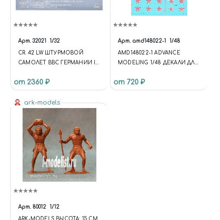
Арт.
32021
1/32
Арт.
amd148022-1
1/48
CR. 42 LW ШТУРМОВОЙ
AMD148022-1 ADVANCE
САМОЛЕТ ВВС ГЕРМАНИИ II
MODELING 1/48 ДЕКАЛИ ДЛЯ
МВ
С-24М ИЗ СОСТАВА
от 2360 ₽
от 720 ₽
АВИАЦИОННОЙ ГРУППЫ
ВКС РОССИИ В СИРИИ,
ark-models
АЭРОДРОМ ХМЕЙМИМ
Арт.
80012
1/12
ARK-MODELS ВЫСОТА: 15 СМ.