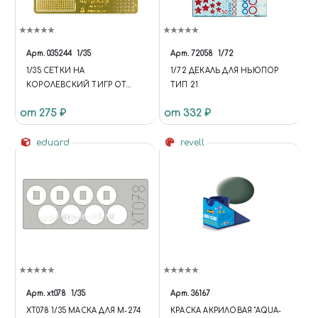
Арт.
035244
1/35
Арт.
72058
1/72
1/35 СЕТКИ НА
1/72 ДЕКАЛЬ ДЛЯ НЬЮПОР
КОРОЛЕВСКИЙ ТИГР ОТ
ТИП 21
ЗВЕЗДЫ
от 275 ₽
от 332 ₽
eduard
revell
Арт.
xt078
1/35
Арт.
36167
XT078 1/35 МАСКА ДЛЯ M-274
КРАСКА АКРИЛОВАЯ "AQUA-