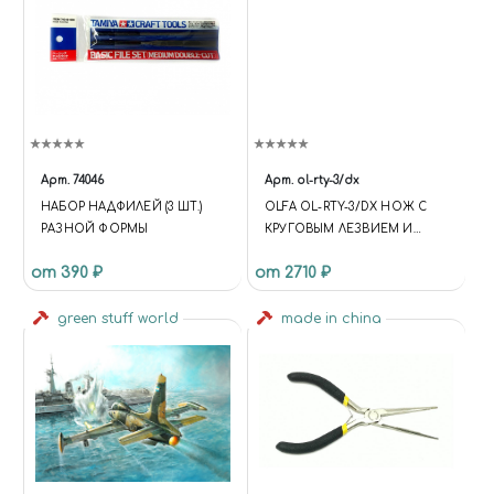
Арт.
74046
Арт.
ol-rty-3/dx
НАБОР НАДФИЛЕЙ (3 ШТ.)
OLFA OL-RTY-3/DX НОЖ С
РАЗНОЙ ФОРМЫ
КРУГОВЫМ ЛЕЗВИЕМ И
ПИСТОЛЕТНОЙ
от 390 ₽
от 2710 ₽
РУКОЯТКОЙ 60 ММ
green stuff world
made in china