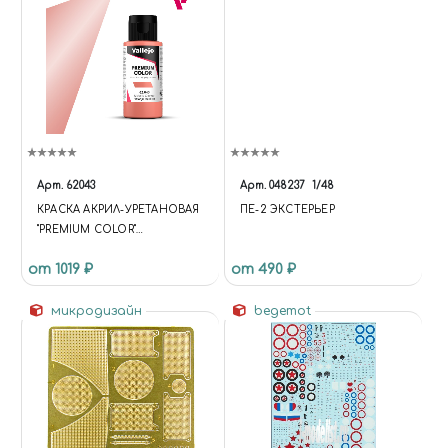
Арт.
62043
Арт.
048237
1/48
КРАСКА АКРИЛ-УРЕТАНОВАЯ
ПЕ-2 ЭКСТЕРЬЕР
"PREMIUM COLOR"
ОРАНЖЕВЫЙ МЕТАЛЛИК /
от 1019 ₽
от 490 ₽
METALLIC ORANGE
микродизайн
begemot