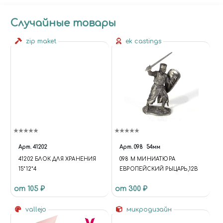
Случайные товары
zip maket
ek castings
Арт.
41202
Арт.
098
54мм
41202 БЛОК ДЛЯ ХРАНЕНИЯ
098 M МИНИАТЮРА
15*12*4
ЕВРОПЕЙСКИЙ РЫЦАРЬ,12В
от 105 ₽
от 300 ₽
vallejo
микродизайн