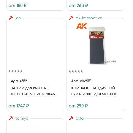
от 180 ₽
от 263 ₽
ММ; УСТАНОВОЧНОЕ
ОТВЕРСТИЕ 0,8 ММ)
jas
ak-interactive
Арт.
4552
Арт.
ak-9073
ЗАЖИМ ДЛЯ РАБОТЫ С
КОМПЛЕКТ НАЖДАЧНОЙ
ФОТОТРАВЛЕНИЕМ 50Х65
БУМАГИ 3ШТ ДЛЯ МОКРОГО
ММ JAS 4552
ШЛИФОВАНИЯ (GR600)
от 1747 ₽
от 290 ₽
tamiya
olfa