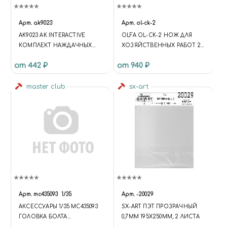
Арт.
ak9023
Арт.
ol-ck-2
AK9023 AK INTERACTIVE
OLFA OL-CK-2 НОЖ ДЛЯ
КОМПЛЕКТ НАЖДАЧНЫХ
ХОЗЯЙСТВЕННЫХ РАБОТ 20
ПОЛОС НА СУХОЙ ОСНОВЕ
ММ
от 442 ₽
от 940 ₽
(GR400)
master club
sx-art
Арт.
mc435093
1/35
Арт.
-20029
АКСЕССУАРЫ 1/35 MC435093
SX-ART ПЭТ ПРОЗРАЧНЫЙ
ГОЛОВКА БОЛТА
0,7ММ 195Х250ММ, 2 ЛИСТА
ПУЛЕСТОЙКОГО (КЛЮЧ 0,7