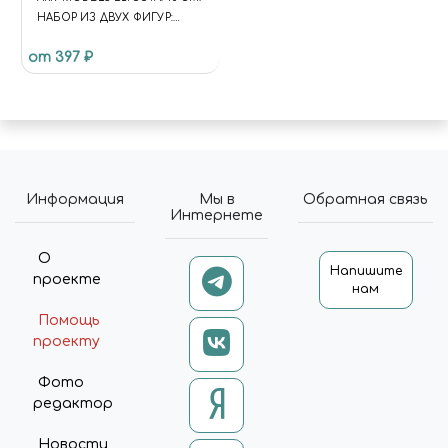
НАБОР ИЗ ДВУХ ФИГУР:
ПЕЩЕРНЫЕ ЛЮДИ
от 397 ₽
(СОБРАННЫЕ).
Информация
Мы в
Обратная связь
Интернете
О
Напишите
проекте
нам
Помощь
проекту
Фото
редактор
Новости