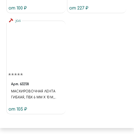
РУЧКА ДЕРЕВО)
ШИРИНОЙ 4.76 ММ (
от 100 ₽
от 227 ₽
ДЮЙМА), 2 ШТ
jas
Арт.
63258
МАСКИРОВОЧНАЯ ЛЕНТА
ГИБКАЯ, ПВХ 6 ММ Х 10 М,
JAS 63258
от 105 ₽