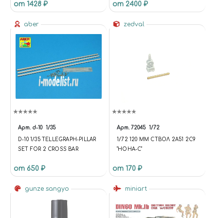
от 1428 ₽
от 2400 ₽
aber
zedval
Арт.
d-10
1/35
Арт.
72045
1/72
D-10 1/35 TELLEGRAPH-PILLAR
1/72 120 ММ СТВОЛ 2А51 2С9
SET FOR 2 CROSS BAR
"НОНА-С"
от 650 ₽
от 170 ₽
gunze sangyo
miniart