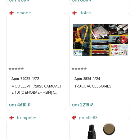
от 1730 ₽
от 550 ₽
VALLEJO 73827
amodel
italeri
Арт.
72025
1/72
Арт.
3854
1/24
MODELSVIT 72025 САМОЛЕТ
TRUCK ACCESSORIES II
Е-150 (ОБНОВЛЕННЫЙ) С
ФОТОТРАВЛЕНИЕМ 1/72
от 4610 ₽
от 2218 ₽
trumpeter
pacific88