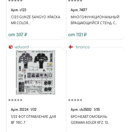
Арт.
c123
Арт.
74077
C123 GUNZE SANGYO КРАСКА
МНОГОФУНКЦИОНАЛЬНЫЙ
MR.COLOR
ВРАЩАЮЩИЙСЯ СТЕНД С
ХУДОЖЕСТВЕННАЯ RLM83
ДВУМЯ ПОЛКАМИ.
от 307 ₽
от 1121 ₽
DARK GREEN (SEMI GLOSS)
(ТЕМНО-ЗЕЛЕНЫЙ RLM83
ПОЛУМАТОВЫЙ)
eduard
bronco
Арт.
33224
1/32
Арт.
cb35032
1/35
1/32 ФОТОТРАВЛЕНИЕ ДЛЯ
БРОНЕАВТОМОБИЛЬ
BF 110C-7
GERMAN ADLER KFZ. 13
ARMORED CAR