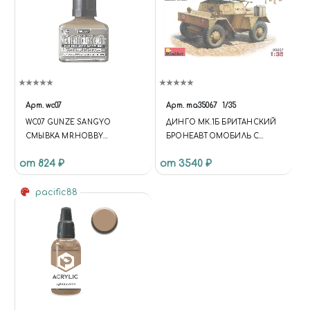
Арт.
wc07
Арт.
ma35067
1/35
WC07 GUNZE SANGYO
ДИНГО МК.1Б БРИТАНСКИЙ
СМЫВКА MR.HOBBY
БРОНЕАВТОМОБИЛЬ С
MR.WEATHERING COLOR 40
ЭКИПАЖЕМ
от 824 ₽
от 3540 ₽
ML. GRAYISH BROWN (СЕРО-
КОРИЧНЕВАЯ)
pacific88