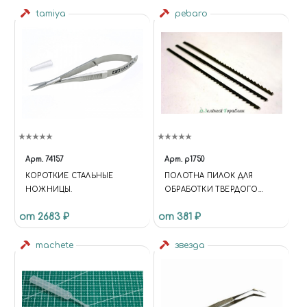
tamiya
pebaro
Арт.
74157
Арт.
p1750
КОРОТКИЕ СТАЛЬНЫЕ
ПОЛОТНА ПИЛОК ДЛЯ
НОЖНИЦЫ.
ОБРАБОТКИ ТВЕРДОГО
ДЕРЕВА, МЕТАЛЛА И
от 2683 ₽
от 381 ₽
ЭПОКСИДНОЙ СМОЛЫ, 3
ШТ
machete
звезда