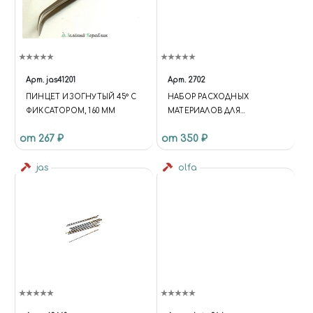
Арт.
jas41201
Арт.
2702
ПИНЦЕТ ИЗОГНУТЫЙ 45° С
НАБОР РАСХОДНЫХ
ФИКСАТОРОМ, 160 ММ
МАТЕРИАЛОВ ДЛЯ
БОРМАШИН, 50 ПРЕДМЕТОВ,
от 267 ₽
от 350 ₽
JAS 2702
jas
olfa