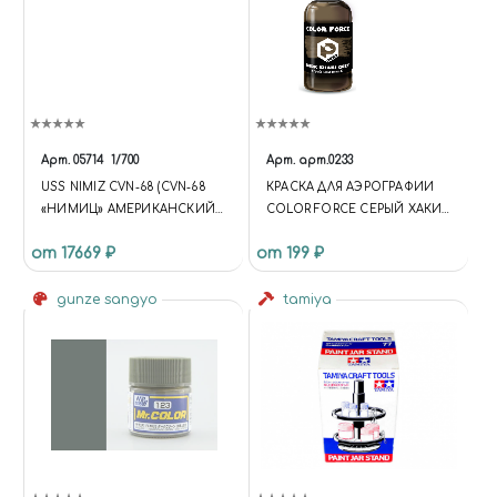
Арт.
05714
1/700
Арт.
арт.0233
USS NIMIZ CVN-68 (CVN-68
КРАСКА ДЛЯ АЭРОГРАФИИ
«НИМИЦ» АМЕРИКАНСКИЙ
COLOR FORCE СЕРЫЙ ХАКИ
АВИАНОСЕЦ)
ТЁМНЫЙ (DARK KHAKI GREY)
от 17669 ₽
от 199 ₽
gunze sangyo
tamiya