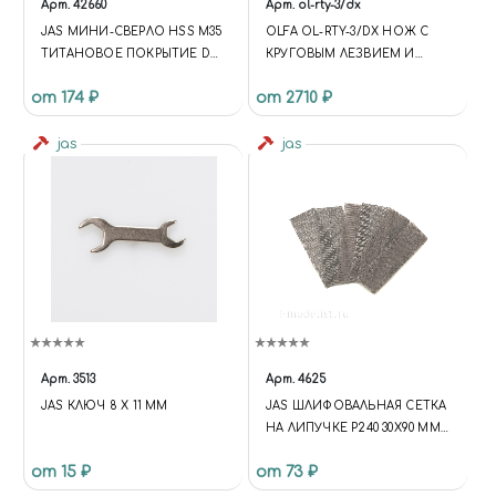
Арт.
42660
Арт.
ol-rty-3/dx
JAS МИНИ-СВЕРЛО HSS M35
OLFA OL-RTY-3/DX НОЖ С
ТИТАНОВОЕ ПОКРЫТИЕ D
КРУГОВЫМ ЛЕЗВИЕМ И
0,55 ММ 10 ШТ.
ПИСТОЛЕТНОЙ
от 174 ₽
от 2710 ₽
РУКОЯТКОЙ 60 ММ
jas
jas
Арт.
3513
Арт.
4625
JAS КЛЮЧ 8 Х 11 ММ
JAS ШЛИФОВАЛЬНАЯ СЕТКА
НА ЛИПУЧКЕ P240 30X90 ММ
6 ШТ.
от 15 ₽
от 73 ₽