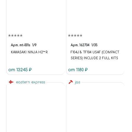
Арт.
mt-001s
1/9
Арт.
162704
1/35
KAWASAKI NINJA H2™R
F104J & TF104 USAF (COMPACT
SERIES) INCLUDE 2 FULL KITS
от 13245 ₽
от 1180 ₽
eastern express
jas