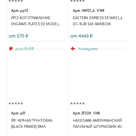
Арт.
pp12
Арт.
144121_6
1/144
PP12 ФОТОТРАВЛЕНИЕ
EASTERN EXPRESS ЕЕ144121_6
ENGRAVE PLATES (12 MODELS
DC-10-30 SAS RAINBOW
– 90X60 MM)-12
(LIMITED EDITION) 1/144
от 570 ₽
от 4460 ₽
pacific88
hasegawa
Арт.
p01
Арт.
07228
1/48
P01 ЧЕРНАЯ ГРУНТОВКА
HASEGAWA АМЕРИКАНСКИЙ
(BLACK PRIMER) 10МЛ.
ПАЛУБНЫЙ ШТУРМОВИК AV-
8B ХАРРИЕР II PLUS