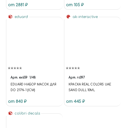
от 2881 ₽
от 105 ₽
ОДНОМЕСТНЫЙ
СВЕРХЗВУКОВОЙ
ИСТРЕБИТЕЛЬ-
eduard
ak-interactive
БОМБАРДИРОВЩИК СО
СТРЕЛОВИДНЫМ КРЫЛОМ)
Арт.
ex659
1/48
Арт.
rc097
EDUARD НАБОР МАСОК ДЛЯ
КРАСКА REAL COLORS UAE
DO 217N-1 (ICM)
SAND DULL 10ML
от 840 ₽
от 445 ₽
colibri decals