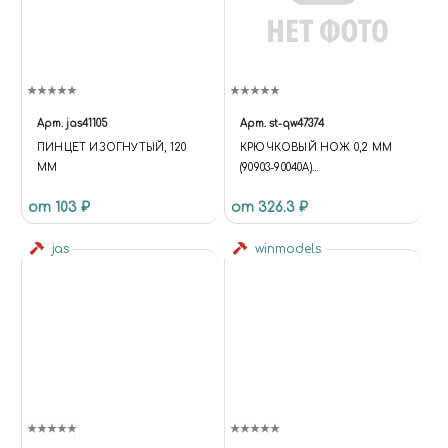
Арт.
jas41105
Арт.
st-qw47374
ПИНЦЕТ ИЗОГНУТЫЙ, 120
КРЮЧКОВЫЙ НОЖ 0,2 ММ
ММ
(90903-90040A)
(ОБЪЕДИНЕННЫЙ) 0.2MM
от 103 ₽
от 326.3 ₽
HOOK KNIFE (90903-90040A)
(CONSOLIDATED)
jas
winmodels