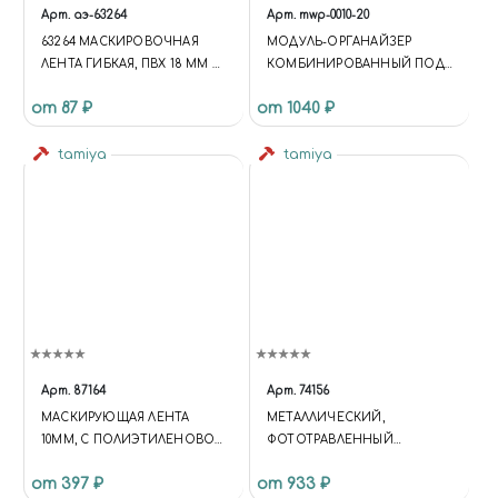
Арт.
аэ-63264
Арт.
mwp-0010-20
63264 МАСКИРОВОЧНАЯ
МОДУЛЬ-ОРГАНАЙЗЕР
ЛЕНТА ГИБКАЯ, ПВХ 18 ММ Х
КОМБИНИРОВАННЫЙ ПОД
10 М
КРАСКУ 36; 30; 26 ММ.
от 87 ₽
от 1040 ₽
tamiya
tamiya
Арт.
87164
Арт.
74156
МАСКИРУЮЩАЯ ЛЕНТА
МЕТАЛЛИЧЕСКИЙ,
10ММ, С ПОЛИЭТИЛЕНОВОЙ
ФОТОТРАВЛЕННЫЙ
ПЛЕНКОЙ ШИРИНОЙ
ТРАФАРЕТ С КВАДРАТАМИ
от 397 ₽
от 933 ₽
550ММ