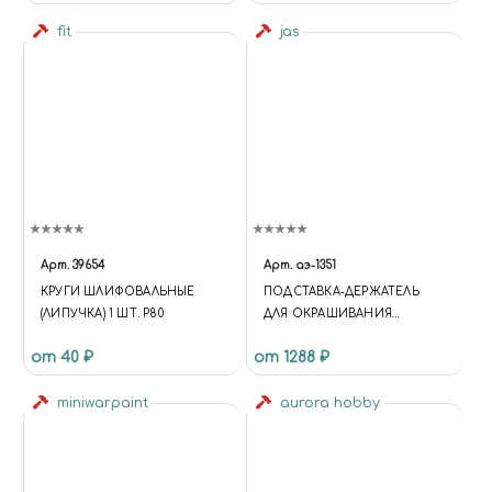
fit
jas
Арт.
39654
Арт.
аэ-1351
КРУГИ ШЛИФОВАЛЬНЫЕ
ПОДСТАВКА-ДЕРЖАТЕЛЬ
(ЛИПУЧКА) 1 ШТ. Р80
ДЛЯ ОКРАШИВАНИЯ
ДЕТАЛЕЙ КУПИТЬ В МОСКВЕ
от 40 ₽
от 1288 ₽
(АЭ-1351) ПОДСТАВКИ ДЛЯ
АЭРОГРАФОВ
miniwarpaint
aurora hobby