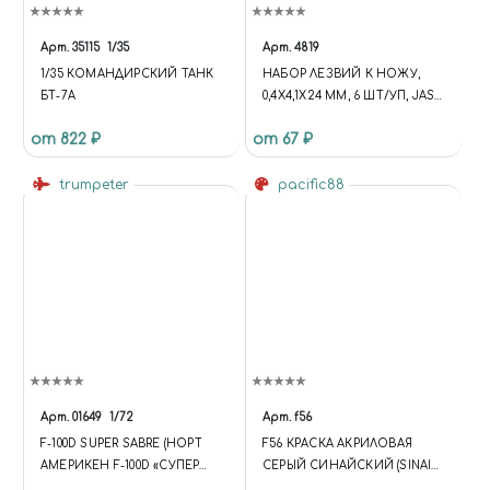
Арт.
35115
1/35
Арт.
4819
1/35 КОМАНДИРСКИЙ ТАНК
НАБОР ЛЕЗВИЙ К НОЖУ,
БТ-7А
0,4Х4,1Х24 ММ, 6 ШТ/УП, JAS
4819
от 822 ₽
от 67 ₽
trumpeter
pacific88
Арт.
01649
1/72
Арт.
f56
F-100D SUPER SABRE (НОРТ
F56 КРАСКА АКРИЛОВАЯ
АМЕРИКЕН F-100D «СУПЕР
СЕРЫЙ СИНАЙСКИЙ (SINAI
СЕЙБР» АМЕРИКАНСКИЙ
GREY) ОБЪЕМ: 10 МЛ.