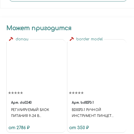
Может пригодится
donau
border model
Арт.
do0240
Арт.
bd0070-1
РЕГУЛИРУЕМЫЙ БЛОК
BD0070-1 РУЧНОЙ
ПИТАНИЯ 9-24 В
ИНСТРУМЕНТ ПИНЦЕТ
ПОСТОЯННОГО ТОКА /
УГЛОВОЙ CURVED TIP
от 2786 ₽
от 350 ₽
1500MA
MODEL TWEEZERS