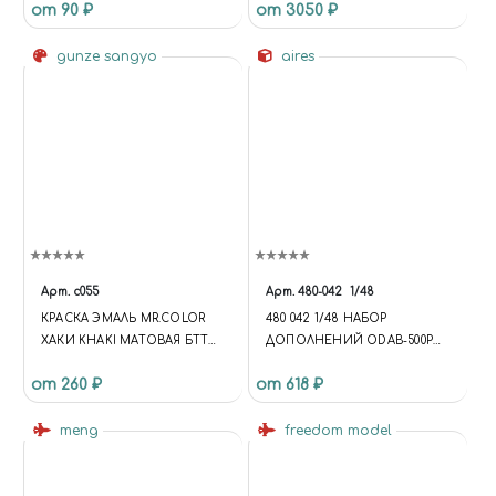
от 90 ₽
от 3050 ₽
gunze sangyo
aires
Арт.
c055
Арт.
480-042
1/48
КРАСКА ЭМАЛЬ MR.COLOR
480 042 1/48 НАБОР
ХАКИ KHAKI МАТОВАЯ БТТ
ДОПОЛНЕНИЙ ODAB-500PM
АНГЛИЯ ЯПОНИЯ, 10МЛ
RUSSIAN FIRE BOMBS
от 260 ₽
от 618 ₽
meng
freedom model