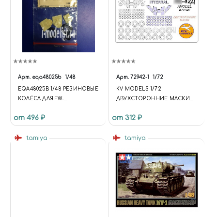
Арт.
eqa48025b
1/48
Арт.
72942-1
1/72
EQA48025B 1/48 РЕЗИНОВЫЕ
KV MODELS 1/72
КОЛЁСА ДЛЯ FW-
ДВУХСТОРОННИЕ МАСКИ
190A1..6/F1..F3,G1..G3,S5
ДЛЯ Я-42Д + МАСКИ НА
от 496 ₽
от 312 ₽
ДИСКИ И КОЛЕСА
tamiya
tamiya