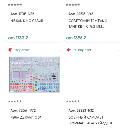
Арт.
17007
1/32
Арт.
32535
1/48
NISSAN KING CAB JR.
СОВЕТСКИЙ ТЯЖЕЛЫЙ
ТАНК КВ-1, С 76,2 ММ.
ПУШКОЙ. ОБР.1940 Г. (1:48)
от 1733 ₽
от 1398 ₽
begemot
trumpeter
Арт.
72067
1/72
Арт.
02223
1/32
72067 ДЕКАЛИ С-34
ВОЕННЫЙ САМОЛЕТ -
ГРУММАН F4F-4 "УАЙЛДКЭТ"