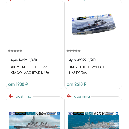
Арт.
h-z02
1/450
Арт.
49029
1/700
40152 J.M.S.D.F. DDG 177
J.M.S.D.F. DDG MYOKO
ATAGO, МАСШТАБ 1/450
HASEGAWA
(УЦЕНКА) КУПИТЬ В МОСКВЕ
от 1900 ₽
от 2610 ₽
(H-Z02) КОРАБЛИ
aoshima
aoshima