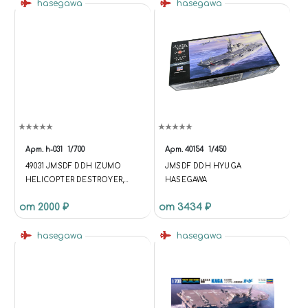
hasegawa
hasegawa
Арт.
h-031
1/700
Арт.
40154
1/450
49031 JMSDF DDH IZUMO
JMSDF DDH HYUGA
HELICOPTER DESTROYER,
HASEGAWA
МАСШТАБ 1/700 (УЦЕНКА)
от 2000 ₽
от 3434 ₽
КУПИТЬ В МОСКВЕ (H-031)
КОРАБЛИ 1/700
hasegawa
hasegawa