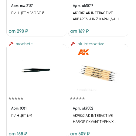
Арт.
mw-2137
Арт.
ak10017
ПИНЦЕТ УГЛОВОЙ
AK10017 AK INTERACTIVE
АКВАРЕЛЬНЫЙ КАРАНДАШ
"ТЕМНЫЕ СКОЛЫ ДЛЯ
от 290 ₽
от 169 ₽
ДЕРЕВА" / WATERCOLOR
PENCIL DARK CHIPPING FOR
machete
WOOD
ak-interactive
Арт.
0081
Арт.
ak9052
ПИНЦЕТ №1
AK9052 AK INTERACTIVE
НАБОР СКУЛЬПТУРНЫХ
ПОЛИРОВЩИКОВ
от 168 ₽
от 609 ₽