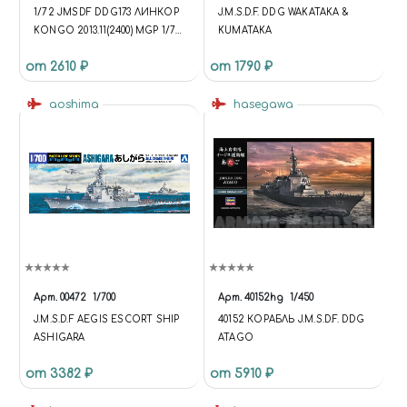
1/72 JMSDF DDG173 ЛИНКОР
J.M.S.D.F. DDG WAKATAKA &
KONGO 2013.11(2400) MGP 1/72
KUMATAKA
JMSDF DDG173 KONGO
от 2610 ₽
от 1790 ₽
BATTLESHIP 2013.11(2400) MGP
aoshima
hasegawa
Арт.
00472
1/700
Арт.
40152hg
1/450
J.M.S.D.F AEGIS ESCORT SHIP
40152 КОРАБЛЬ J.M.S.D.F. DDG
ASHIGARA
ATAGO
от 3382 ₽
от 5910 ₽