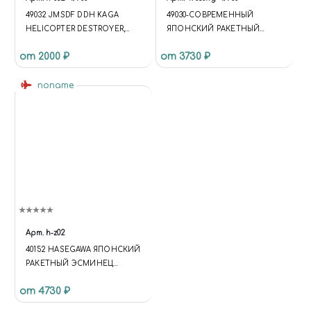
49032 JMSDF DDH KAGA
49030-CОВРЕМЕННЫЙ
HELICOPTER DESTROYER,
ЯПОНСКИЙ РАКЕТНЫЙ
МАСШТАБ 1/700 (УЦЕНКА)
ЭСМИНЕЦ J.M.S.D.F. DDG
от 2000 ₽
от 3730 ₽
КУПИТЬ В МОСКВЕ (H-032)
CHOKAI
КОРАБЛИ 1/700
noname
Арт.
h-z02
40152 HASEGAWA ЯПОНСКИЙ
РАКЕТНЫЙ ЭСМИНЕЦ
J.M.S.D.F. DDG ATAGO (1:450)
от 4730 ₽