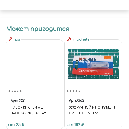
Может пригодится
jas
machete
Арт.
3621
Арт.
0632
НАБОР КИСТЕЙ 6 ШТ,
0632 РУЧНОЙ ИНСТРУМЕНТ
ПЛОСКАЯ №1, JAS 3621
СМЕННОЕ ЛЕЗВИЕ
МОДЕЛЬНОГО НОЖА №8 10
от 25 ₽
от 182 ₽
ШТ