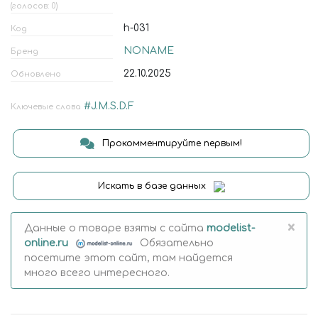
(голосов: 0)
h-031
Код
NONAME
Бренд
22.10.2025
Обновлено
#J.M.S.D.F
Ключевые слова
Прокомментируйте первым!
Искать в базе данных
×
Данные о товаре взяты с сайта
modelist-
online.ru
Обязательно
посетите этот сайт, там найдется
много всего интересного.