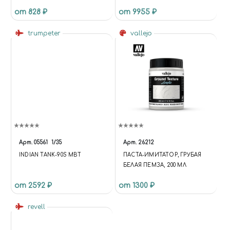
MILITARY AIRCRAFT -
от 828 ₽
от 9955 ₽
GRUMMAN F4F-4 "WILDCAT"
trumpeter
vallejo
Арт.
05561
1/35
Арт.
26212
INDIAN TANK-90S MBT
ПАСТА-ИМИТАТОР, ГРУБАЯ
БЕЛАЯ ПЕМЗА, 200 МЛ
от 2592 ₽
от 1300 ₽
revell