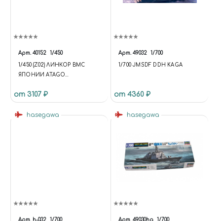
Арт.
40152
1/450
Арт.
49032
1/700
1/450 (Z02) ЛИНКОР ВМС
1/700 JMSDF DDH KAGA
ЯПОНИИ ATAGO
(3800)2014.12NEW MGP 1/450
от 3107 ₽
от 4360 ₽
(Z02) JAPANESE NAVY
BATTLESHIP ATAGO
(3800)2014.12NEW MGP
hasegawa
hasegawa
Арт.
h-032
1/700
Арт.
49030hg
1/700