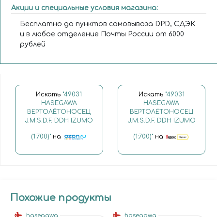
Акции и специальные условия магазина:
Бесплатно до пунктов самовывоза DPD, СДЭК
и в любое отделение Почты России от 6000
рублей
Искать
"49031
Искать
"49031
HASEGAWA
HASEGAWA
ВЕРТОЛЁТОНОСЕЦ
ВЕРТОЛЁТОНОСЕЦ
J.M.S.D.F. DDH IZUMO
J.M.S.D.F. DDH IZUMO
(1:700)"
на
(1:700)"
на
Похожие продукты
hasegawa
hasegawa