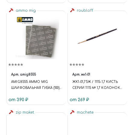
ammo mig
roubloff
Арт.
amig8555
Арт.
жк1-01
AMIG8555 AMMO MIG
ЖК1-01,75Ж / 1115-1,7 КИСТЬ
ШЛИФОВАЛЬНАЯ ГУБКА (100)
СЕРИИ 1115 № 1,7 КОЛОНОК
/ SANDING SPONGE SHEET
КРУГЛАЯ
от 390 ₽
от 269 ₽
(100)
zip maket
machete