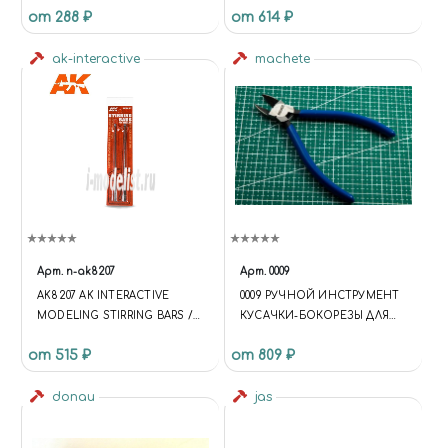
от 288 ₽
от 614 ₽
ak-interactive
machete
Арт.
n-ak8207
Арт.
0009
AK8207 AK INTERACTIVE
0009 РУЧНОЙ ИНСТРУМЕНТ
MODELING STIRRING BARS /
КУСАЧКИ-БОКОРЕЗЫ ДЛЯ
МЕТАЛЛИЧЕСКИЕ ЛОЖКИ
ПЛАСТИКА И МЯГКОГО
от 515 ₽
от 809 ₽
ДЛЯ ЗАМЕШИВАНИЯ
МЕТАЛЛА
donau
jas