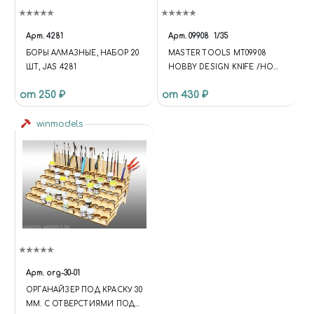
Арт.
4281
Арт.
09908
1/35
БОРЫ АЛМАЗНЫЕ, НАБОР 20
MASTER TOOLS MT09908
ШТ, JAS 4281
HOBBY DESIGN KNIFE /НОЖ
МОДЕЛЬНЫЙ/ (FUNCTION {
от 250 ₽
от 430 ₽
UNIVERSE.SITE.ID = 'S1';
UNIVERSE.SITE.DIRECTORY =
winmodels
'/'; UNIVERSE.TEMPLATE.ID =
'UNIVERSE_S1';
UNIVERSE.TEMPLATE.DIRECTO
RY =
'/BITRIX/TEMPLATES/UNIVERS
E_S1'; }); .C-HEADER.C-HEADER-
TEMPLATE-1 .WIDGET-
VIEW.WIDGET-VIEW-DESKTOP
.WIDGET-CONTAINER-
LOGOTYPE { WIDTH: 75PX; } .C-
HEADER.C-HEADER-
Арт.
org-30-01
TEMPLATE-1 .WIDGET-
ОРГАНАЙЗЕР ПОД КРАСКУ 30
VIEW.WIDGET-VIEW-DESKTOP
ММ. С ОТВЕРСТИЯМИ ПОД
.WIDGET-CONTAINER-