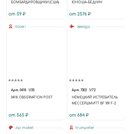
БОМБАРДИРОВЩИКИ (США)
ЮНОША-БЕДУИН
FUNCTION (INDEX, ITEM) {
$('[DATA-BASKET-ID=' + ITEM.ID
от 59 ₽
от 2576 ₽
+ ']').ATTR('DATA-BASKET-STATE',
ITEM.DELAY ? 'DELAYED' :
italeri
звезда
'ADDED'); });
API.EACH(DATA.COMPARE,
FUNCTION (INDEX, ITEM) {
$('[DATA-COMPARE-ID=' +
ITEM.ID + ']').ATTR('DATA-
COMPARE-STATE', 'ADDED'); }); };
UPDATE = FUNCTION {
$.AJAX('/BITRIX/TEMPLATES/U
NIVERSE_S1/COMPONENTS/I
NTEC.UNIVERSE/SYSTEM/BAS
KET.MANAGER/AJAX.PHP', {
Арт.
0418
1/35
Арт.
7302
1/72
'TYPE': 'POST', 'CACHE': FALSE,
0418 OBSERVATION POST
НЕМЕЦКИЙ ИСТРЕБИТЕЛЬ
'DATATYPE': 'JSON', 'DATA':
МЕССЕРШМИТТ BF 109 F-2
{'BASKET': 'Y', 'COMPARE': 'Y',
'COMPARE_CODE': 'COMPARE',
от 565 ₽
от 684 ₽
'COMPARE_NAME': 'COMPARE',
'CACHE_TYPE': 'N', '~BASKET': 'Y',
zip maket
trumpeter
'~COMPARE': 'Y',