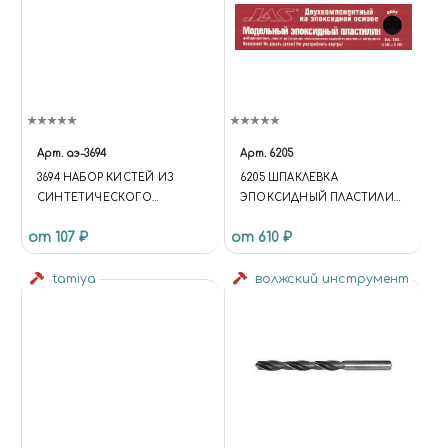
Арт.
аэ-3694
Арт.
6205
3694 НАБОР КИСТЕЙ ИЗ
6205 ШПАКЛЕВКА
СИНТЕТИЧЕСКОГО
ЭПОКСИДНЫЙ ПЛАСТИЛИН
ВОЛОСА, РЕТУШНЫЕ 6 ШТ.
ЧЕРНЫЙ 100 ГР.
от 107 ₽
от 610 ₽
(№ 1, 2, 3, 4, 5, 6)
tamiya
волжский инструмент