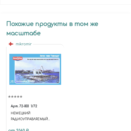
Похожие продукты в том же
масштабе
mikromir
Арт.
72-003
1/72
НЕМЕЦКИЙ
РАДИОУПРАВЛЯЕМЫЙ
ВЗРЫВАЮЩИЙСЯ КАТЕР
от 3160 ₽
"ТОРНАДО"