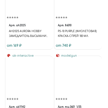
Арт.
ah2025
Арт.
86010
AH2025 AURORA HOBBY
PS-10 PURPLE (ФИОЛЕТОВАЯ)
ЗАМЕДЛИТЕЛЬ ВЫСЫХАНИЯ
КРАСКА-СПРЕЙ 100 МЛ.
ДЛЯ АКРИЛОВЫХ КРАСОК
от 169 ₽
от 740 ₽
(ОБЪЕМ 30 МЛ)
ak-interactive
modelgun
Арт.
ak11142
Арт.
mg-3601
1/35