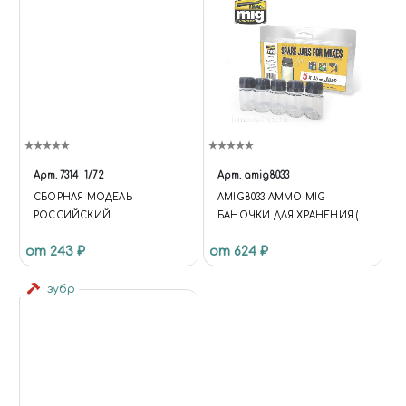
Арт.
7314
1/72
Арт.
amig8033
СБОРНАЯ МОДЕЛЬ
AMIG8033 AMMO MIG
РОССИЙСКИЙ
БАНОЧКИ ДЛЯ ХРАНЕНИЯ (5
МНОГОЦЕЛЕВОЙ
Х 35 МЛ)
от 243 ₽
от 624 ₽
ИСТРЕБИТЕЛЬ СУ-30СМ
зубр