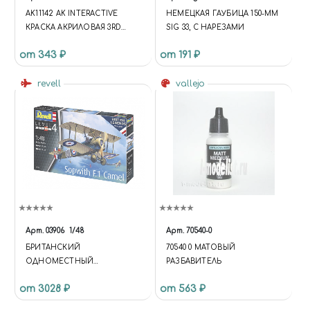
AK11142 AK INTERACTIVE
НЕМЕЦКАЯ ГАУБИЦА 150-ММ
КРАСКА АКРИЛОВАЯ 3RD
SIG 33, С НАРЕЗАМИ
GENERATION DEEP GREEN
от 343 ₽
от 191 ₽
17ML / ТЕМНО-ЗЕЛЕНЫЙ
revell
vallejo
Арт.
03906
1/48
Арт.
70540-0
БРИТАНСКИЙ
70540 0 МАТОВЫЙ
ОДНОМЕСТНЫЙ
РАЗБАВИТЕЛЬ
ИСТРЕБИТЕЛЬ SOPWITH F.1
от 3028 ₽
от 563 ₽
CAMEL (1:48)