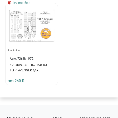
kv models
Арт.
72648
1/72
KV ОКРАСОЧНАЯ МАСКА
TBF-1 AVENGER ДЛЯ
МОДЕЛЕЙ ФИРМЫ ACADEMY
от 260 ₽
/ MODELIST