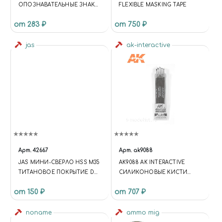
ОПОЗНАВАТЕЛЬНЫЕ ЗНАКИ
FLEXIBLE MASKING TAPE
АРМИИ ГЕРМАНИИ, 2 МВ
от 283 ₽
от 750 ₽
jas
ak-interactive
Арт.
42667
Арт.
ak9088
JAS МИНИ-СВЕРЛО HSS M35
AK9088 AK INTERACTIVE
ТИТАНОВОЕ ПОКРЫТИЕ D
СИЛИКОНОВЫЕ КИСТИ
0,9 ММ 10 ШТ.
СРЕДНЕГО РАЗМЕРА,
от 150 ₽
от 707 ₽
ТВЁРДЫЙ НАКОНЕЧНИК (5
ШТ.)
noname
ammo mig