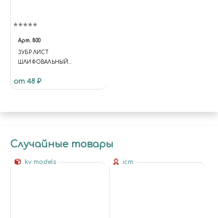
Арт.
800
ЗУБР ЛИСТ
ШЛИФОВАЛЬНЫЙ
УНИВЕРСАЛЬНЫЙ НА
от 48 ₽
БУМАЖНОЙ ОСНОВЕ
(СРЕДНИЙ АБРАЗИВ, P,
230Х280 ММ)
Случайные товары
kv models
icm