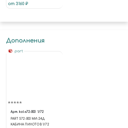
от 3160 ₽
"ТОРНАДО"
Дополнения
part
Арт.
kol-s72-003
1/72
PART S72-003 МИ-24Д
КАБИНА ПИЛОТОВ 1/72