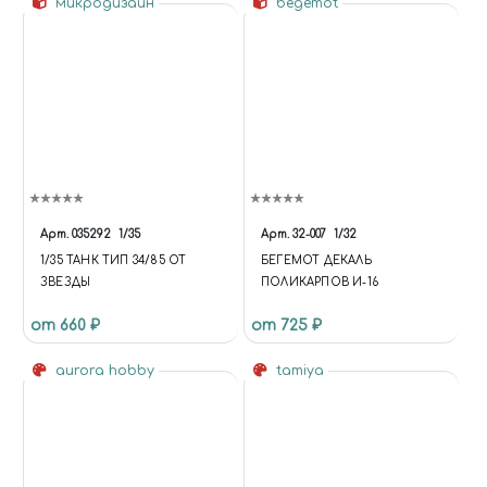
микродизайн
begemot
Арт.
035292
1/35
Арт.
32-007
1/32
1/35 ТАНК ТИП 34/85 ОТ
БЕГЕМОТ ДЕКАЛЬ
ЗВЕЗДЫ
ПОЛИКАРПОВ И-16
от 660 ₽
от 725 ₽
aurora hobby
tamiya