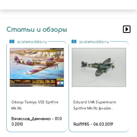
Статьи и обзоры
scalemodels.ru
scalemodels.ru
Обзор Tamiya 1/32 Spitfire
Eduard 1/48 Supermarin
Mk.IXc
Spitfire Mk.IXc флайт
лейтенанта Отто Смика
Вячеслав_Демченко - 01.0
3.2010
Ralf1985 - 06.03.2019