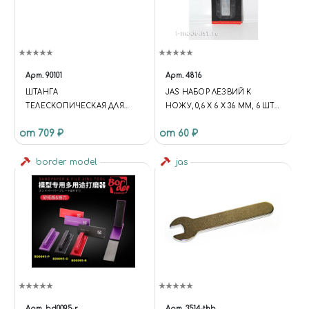
Арт.
90101
Арт.
4816
ШТАНГА
JAS НАБОР ЛЕЗВИЙ К
ТЕЛЕСКОПИЧЕСКАЯ ДЛЯ
НОЖУ, 0,6 Х 6 Х 36 ММ, 6 ШТ./
БОРМАШИН С ГИБКИМ
УП.
от 709 ₽
от 60 ₽
ВАЛОМ, JAS 90101
border model
jas
Арт.
bd0095-r
Арт.
3514-thb