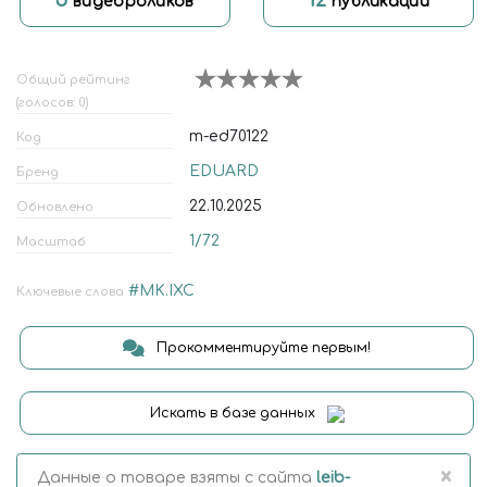
5
12
видеороликов
публикаций
Общий рейтинг
(голосов: 0)
m-ed70122
Код
EDUARD
Бренд
22.10.2025
Обновлено
1/72
Масштаб
#MK.IXC
Ключевые слова
Прокомментируйте первым!
Искать в базе данных
×
Данные о товаре взяты с сайта
leib-