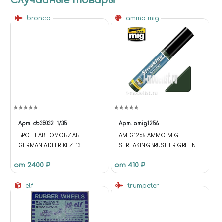
Случайные товары
bronco
ammo mig
Арт.
cb35032
1/35
Арт.
amig1256
БРОНЕАВТОМОБИЛЬ
AMIG1256 AMMO MIG
GERMAN ADLER KFZ. 13
STREAKINGBRUSHER GREEN-
ARMORED CAR
GREY GRIME (КРАСКА С
от 2400 ₽
от 410 ₽
ТОНКОЙ КИСТЬЮ
АППЛИКАТОРОМ)
elf
trumpeter