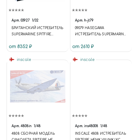
Арт.
03927
1/32
Арт.
h-jt79
БРИТАНСКИЙ ИСТРЕБИТЕЛЬ
09079 HASEGAWA
SUPERMARINE SPITFIRE
ИСТРЕБИТЕЛЬ SUPERMARINE
MK.IXC (1:32)
SPITFIRE MK.IXC (1:48)
от 8352 ₽
от 2610 ₽
inscale
inscale
Арт.
4808in
1/48
Арт.
ins48008
1/48
4808 СБОРНАЯ МОДЕЛЬ
INSCALE 4808 ИСТРЕБИТЕЛЬ
САМОЛЕТА SPITFIRE HF
SPITFIRE HFMK.VIII/MK.IXC