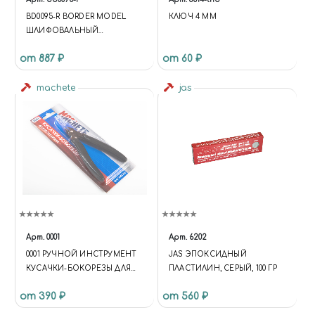
BD0095-R BORDER MODEL
КЛЮЧ 4 ММ
ШЛИФОВАЛЬНЫЙ
ИНСТРУМЕНТ В ЧЕХЛЕ
от 887 ₽
от 60 ₽
КРАСНЫЙ МЕЛКОЙ
ЗЕРНИСТОСТИ
machete
jas
Арт.
0001
Арт.
6202
0001 РУЧНОЙ ИНСТРУМЕНТ
JAS ЭПОКСИДНЫЙ
КУСАЧКИ-БОКОРЕЗЫ ДЛЯ
ПЛАСТИЛИН, СЕРЫЙ, 100 ГР
МОДЕЛИЗМА
от 390 ₽
от 560 ₽