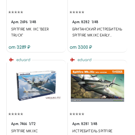
Арт.
2696
1/48
Арт.
8282
1/48
SPITFIRE MK. IXC ''BEER
БРИТАНСКИЙ ИСТРЕБИТЕЛЬ
TRUCK''
SPITFIRE MK.IXC EARLY
VERSION (PROFIPACK)
от 3289 ₽
от 3300 ₽
eduard
eduard
Арт.
7466
1/72
Арт.
8281
1/48
SPITFIRE MK.IXC
ИСТРЕБИТЕЛЬ SPITFIRE