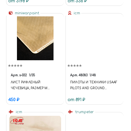
от 3198 ₽
от 336 ₽
EDITION) 1/144
И-16 ТИП 24 - НАБОР №4
(254-Й ИАП,
miniwarpaint
ЛЕНИНГРАДСКИЙ ФРОНТ,
icm
ЛЕТО 1943)
Арт.
s-032
1/35
Арт.
48083
1/48
ЛИСТ РИФЛЕНЫЙ
ПИЛОТЫ И ТЕХНИКИ USAAF
ЧЕЧЕВИЦА, РАЗМЕР M
PILOTS AND GROUND
МАТЕРИАЛЫ: РИФЛЕНЫЕ
PERSONEL
450 ₽
от 891 ₽
ЛИСТЫ, СЕТКИ, ПРОФИЛИ
icm
trumpeter