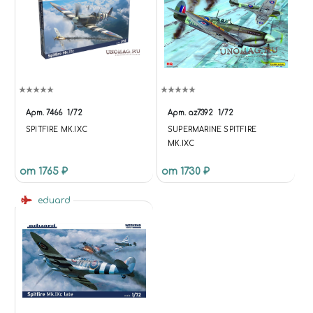
Арт.
7466
1/72
Арт.
az7392
1/72
SPITFIRE MK.IXC
SUPERMARINE SPITFIRE
MK.IXC
от 1765 ₽
от 1730 ₽
eduard