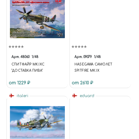
Арт.
48060
1/48
Арт.
09079
1/48
СПИТФАЙР MK.IXC
HASEGAWA САМОЛЕТ
"ДОСТАВКА ПИВА"
SPITFIRE MK.IX
от 1229 ₽
от 2610 ₽
italeri
eduard