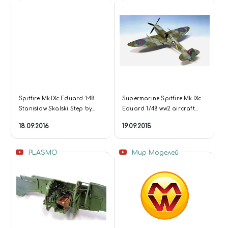
Spitfire Mk.IXc Eduard 1:48
Supermarine Spitfire Mk.IXc
Stanisław Skalski Step by
Eduard 1/48 ww2 aircraft
Step
model - Part 2
18.09.2016
19.09.2015
PLASMO
Мир Моделей