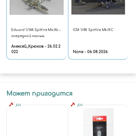
Eduard 1/144 Spitfire Mk.IXc –
ICM 1/48 Spitfire Mk.IXC
очередной малыш.
Алексей_Крюков - 26.02.2
022
None - 06.08.2026
Может пригодится
jas
jas