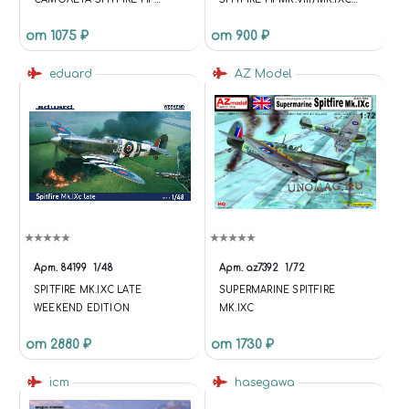
MK.VIII/MK.IXC - ВЫСОТНЫЙ
RAF 1/48
от 1075 ₽
от 900 ₽
ИСТРЕБИТЕЛЬ RAF 4
ВАРИАНТА
eduard
AZ Model
Арт.
84199
1/48
Арт.
az7392
1/72
SPITFIRE MK.IXC LATE
SUPERMARINE SPITFIRE
WEEKEND EDITION
MK.IXC
от 2880 ₽
от 1730 ₽
icm
hasegawa