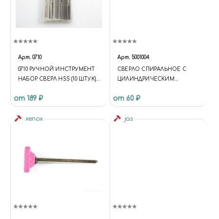
Арт.
0710
Арт.
5001004
0710 РУЧНОЙ ИНСТРУМЕНТ
СВЕРЛО СПИРАЛЬНОЕ С
НАБОР СВЕРЛ HSS (10 ШТУК)
ЦИЛИНДРИЧЕСКИМ
(0,8/1,0/1,2/1,5/1,8/2,0/2,2/2,5/2,
ХВОСТОВИКОМ, 0.8 ММ
от 189 ₽
от 60 ₽
8/3,0)
xenox
jas