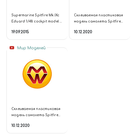
Supermarine Spitfire Mk.IXc
Склеиваемая пластиковая
Eduard 1/48 cockpit model -
модель самолета Spitfire
Part 1
Mk.IXc late version.
19.09.2015
10.12.2020
ProfiPACK.
Мир Моделей
Склеиваемая пластиковая
модель самолета Spitfire
Mk.IXc ранний вариант.
10.12.2020
ProfiPACK.