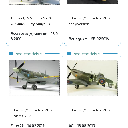
Tamiya 1/32 Spitfire Mk.IXc -
Eduard 1/48 Spitfire Mk.IXc
Английский француз из
early version
Японии
Вячеслав_Демченко - 15.0
8.2010
Венедикт - 25.09.2016
scalemodels.ru
scalemodels.ru
Eduard 1/48 Spitfire Mk.IXc
Eduard 1/48 Spitfire Mk.IXc
Отто Смик
Fitter29 - 14.02.2019
AC - 15.08.2013