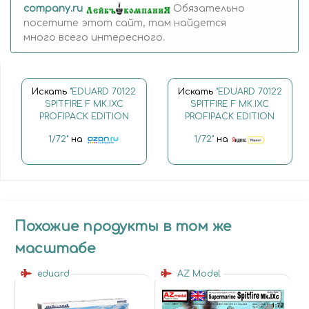
company.ru
Обязательно
посетите этот сайт, там найдется
много всего интересного.
Искать
"EDUARD 70122
Искать
"EDUARD 70122
SPITFIRE F MK.IXC
SPITFIRE F MK.IXC
PROFIPACK EDITION
PROFIPACK EDITION
1/72"
на
1/72"
на
Похожие продукты в том же
масштабе
eduard
AZ Model