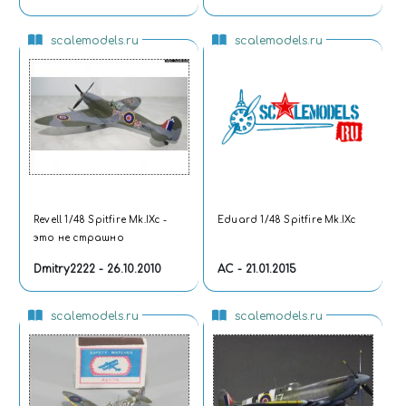
scalemodels.ru
scalemodels.ru
Revell 1/48 Spitfire Mk.IXc -
Eduard 1/48 Spitfire Mk.IXc
это не страшно
Dmitry2222 - 26.10.2010
AC - 21.01.2015
scalemodels.ru
scalemodels.ru