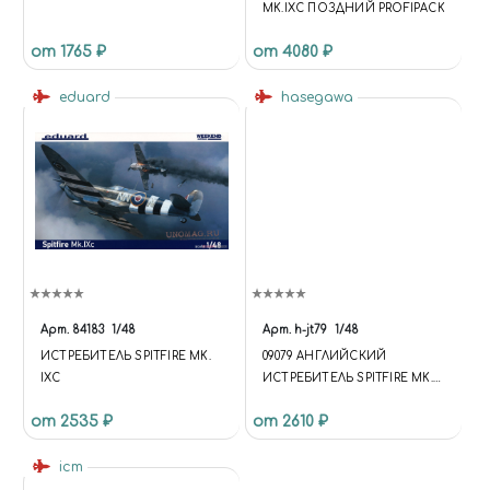
MK.IXC ПОЗДНИЙ PROFIPACK
от 1765 ₽
от 4080 ₽
eduard
hasegawa
Арт.
84183
1/48
Арт.
h-jt79
1/48
ИСТРЕБИТЕЛЬ SPITFIRE MK.
09079 АНГЛИЙСКИЙ
IXC
ИСТРЕБИТЕЛЬ SPITFIRE MK.
IXC, МАСШТАБ 1/48 КУПИТЬ
от 2535 ₽
от 2610 ₽
В МОСКВЕ (H-JT79)
САМОЛЁТЫ
icm