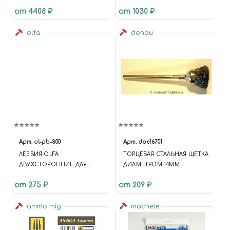
ГРАВИРОВКИ В
от 4408 ₽
от 1030 ₽
ПЛАСТИКОВОМ ЧЕМОДАНЕ
olfa
donau
Арт.
ol-pb-800
Арт.
doe16701
ЛЕЗВИЯ OLFA
ТОРЦЕВАЯ СТАЛЬНАЯ ЩЕТКА
ДВУХСТОРОННИЕ ДЛЯ
ДИАМЕТРОМ 14ММ
РЕЗАКА P-800 13(16)Х61Х0.6ММ
от 275 ₽
от 209 ₽
3 ШТ
ammo mig
machete