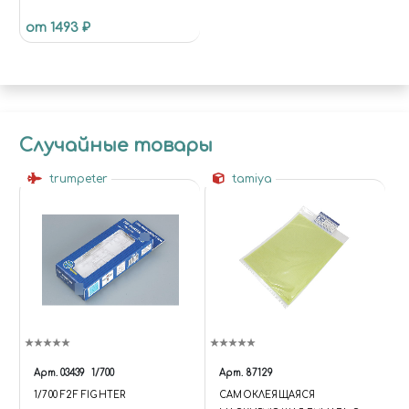
МОДЕЛИСТОВ НАБОР ИЗ 7
от 1493 ₽
ШТУК
Случайные товары
trumpeter
tamiya
Арт.
03439
1/700
Арт.
87129
1/700 F2F FIGHTER
САМОКЛЕЯЩАЯСЯ