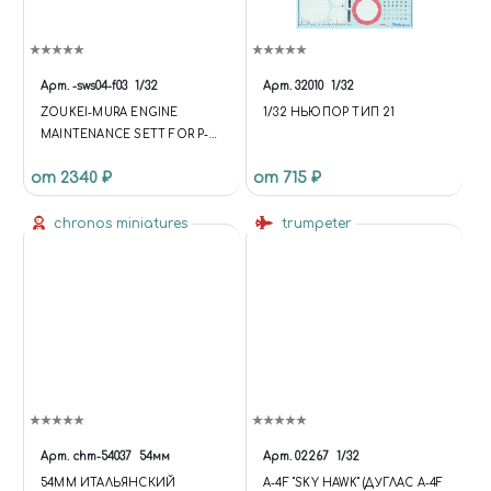
Арт.
-sws04-f03
1/32
Арт.
32010
1/32
ZOUKEI-MURA ENGINE
1/32 НЬЮПОР ТИП 21
MAINTENANCE SETT FOR P-
51D
от 2340 ₽
от 715 ₽
chronos miniatures
trumpeter
Арт.
chm-54037
54мм
Арт.
02267
1/32
54MM ИТАЛЬЯНСКИЙ
A-4F "SKY HAWK" (ДУГЛАС A-4F