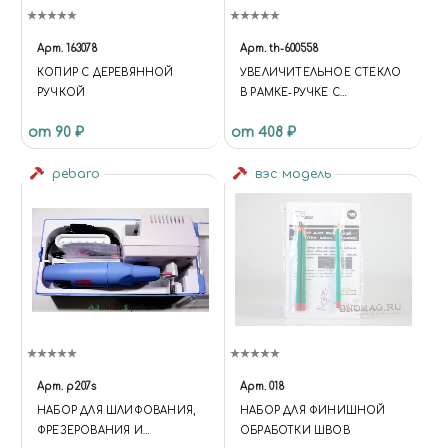
Арт.
163078
Арт.
th-600558
КОПИР С ДЕРЕВЯННОЙ
УВЕЛИЧИТЕЛЬНОЕ СТЕКЛО
РУЧКОЙ
В РАМКЕ-РУЧКЕ С
ПОДСВЕТКОЙ
от 90 ₽
от 408 ₽
pebaro
вэс модель
Арт.
p207s
Арт.
018
НАБОР ДЛЯ ШЛИФОВАНИЯ,
НАБОР ДЛЯ ФИНИШНОЙ
ФРЕЗЕРОВАНИЯ И
ОБРАБОТКИ ШВОВ