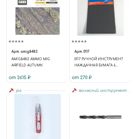
Арт.
amig8482
Арт.
0117
AMIG8482 AMMO MIG
0117 РУЧНОЙ ИНСТРУМЕНТ
AIRFIELD AUTUMN
НАЖДАЧНАЯ БУМАГА 6
ВИДОВ ЗЕРНИСТОСТИ 6
от 2615 ₽
от 270 ₽
ЛИСТОВ
jas
волжский инструмент