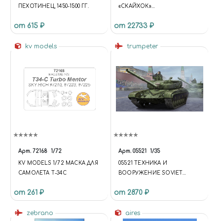
ПЕХОТИНЕЦ, 1450-1500 ГГ.
«СКАЙХОК»
АМЕРИКАНСКИЙ ЛЁГКИЙ
от 615 ₽
от 22733 ₽
ПАЛУБНЫЙ ШТУРМОВИК)
kv models
trumpeter
Арт.
72168
1/72
Арт.
05521
1/35
KV MODELS 1/72 МАСКА ДЛЯ
05521 ТЕХНИКА И
САМОЛЕТА Т-34С
ВООРУЖЕНИЕ SOVIET
TАНК-64B MOD 1984
от 261 ₽
от 2870 ₽
zebrano
aires