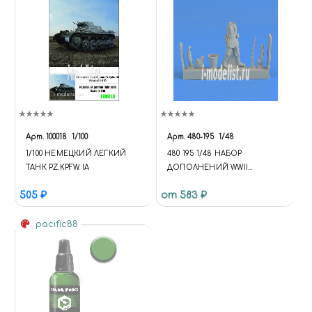
Арт.
100018
1/100
Арт.
480-195
1/48
1/100 НЕМЕЦКИЙ ЛЕГКИЙ
480 195 1/48 НАБОР
ТАНК PZ.KPFW. IA
ДОПОЛНЕНИЙ WWII
GERMAN INFANTRY
505 ₽
от 583 ₽
pacific88