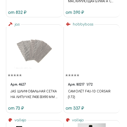
МАСКИРУЮЩАЯ БУМАГА C
МИЛЛИМЕТРОВОЙ
от 832 ₽
от 390 ₽
РАЗМЕТКОЙ, 5 ЛИСТОВ
jas
hobbyboss
Арт.
4627
Арт.
80217
1/72
JAS ШЛИФОВАЛЬНАЯ СЕТКА
САМОЛЁТ F4U-1D CORSAIR
НА ЛИПУЧКЕ P400 30X90 ММ 6
(1:72)
ШТ.
от 73 ₽
от 337 ₽
vallejo
vallejo