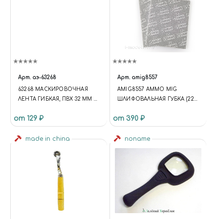
Арт.
аэ-63268
Арт.
amig8557
63268 МАСКИРОВОЧНАЯ
AMIG8557 AMMO MIG
ЛЕНТА ГИБКАЯ, ПВХ 32 ММ Х
ШЛИФОВАЛЬНАЯ ГУБКА (220)
10 М
/ SANDING SPONGE SHEET
от 129 ₽
от 390 ₽
(220)
made in china
noname