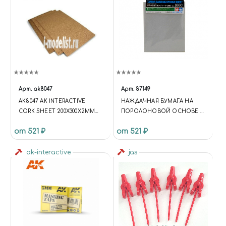
Арт.
ak8047
Арт.
87149
AK8047 AK INTERACTIVE
НАЖДАЧНАЯ БУМАГА НА
CORK SHEET 200X300X2MM
ПОРОЛОНОВОЙ ОСНОВЕ С
FINE GRAINED / ЛИСТ ИЗ
ЗЕРНИСТОСТЬЮ 1000
от 521 ₽
от 521 ₽
ПРОБКИ
ak-interactive
jas