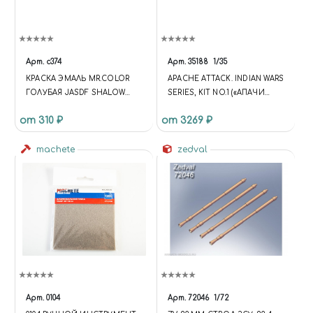
Арт.
c374
Арт.
35188
1/35
КРАСКА ЭМАЛЬ MR.COLOR
APACHE ATTACK. INDIAN WARS
ГОЛУБАЯ JASDF SHALOW
SERIES, KIT NO.1 («АПАЧИ
OCEAN BLUE АВИАЦИЯ
АТАКУЮТ». СЕРИЯ
от 310 ₽
от 3269 ₽
ЯПОНИИ, 10МЛ
ИНДЕЙСКИЕ ВОЙНЫ,
НАБОР 1)
machete
zedval
Арт.
0104
Арт.
72046
1/72