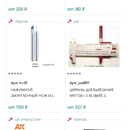
MANWAH
НОЖА №8, 10 ШТ.
от 250 ₽
от 182 ₽
dspiae
jas
Арт.
hc-03
Арт.
jas4097
НАЖИМНОЙ
ЦИРКУЛЬ ДЛЯ ВЫРЕЗАНИЯ
ЗАКРУГЛЁННЫЙ НОЖ ИЗ
КРУГОВ + 5 ЛЕЗВИЙ, 3
ВОЛЬФРАМОВОЙ СТАЛИ, 0.3
ГРИФЕЛЯ
от 1150 ₽
от 327 ₽
ММ
ak-interactive
tamiya