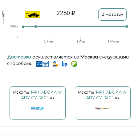
2250
48357t
В магазин
Арт.
2400
0
1 Янв
1 Апр
1 Июль
Доставка
осуществляется из
Москвы
следующими
способами:
Искать
"MP НАБОР АКУ
Искать
"MP НАБОР АКУ
АПУ СУ-35C"
на
АПУ СУ-35C"
на