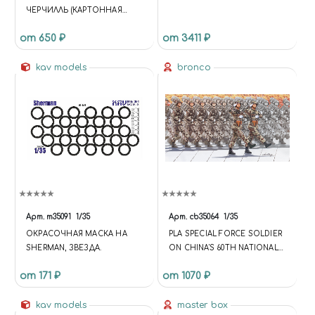
ЧЕРЧИЛЛЬ (КАРТОННАЯ
КОРОБКА) КУПИТЬ В
от 650 ₽
от 3411 ₽
МОСКВЕ (AR35-002-1) ФИГУРЫ
1/35 ЭКСКЛЮЗИВ (СМОЛА, 3D
ПЕЧАТЬ)
kav models
bronco
Арт.
m35091
1/35
Арт.
cb35064
1/35
ОКРАСОЧНАЯ МАСКА НА
PLA SPECIAL FORCE SOLDIER
SHERMAN, ЗВЕЗДА.
ON CHINA'S 60TH NATIONAL
DAY PARADE
от 171 ₽
от 1070 ₽
kav models
master box