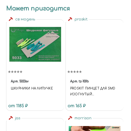
Может пригодится
св модель
proskit
Арт.
5033sv
Арт.
tz-100b
ШКУРНИКИ НА ЛИПУЧКЕ
PROSKIT ПИНЦЕТ ДЛЯ SMD
ИЗОГНУТЫЙ
(КОМПОЗИТНЫЙ,
от 1185 ₽
от 165 ₽
НЕМАГНИТНЫЙ, ТЕРМО-
КИСЛОТО-СТОЙКИЙ,
jas
АНТИСТАТ)
morrison