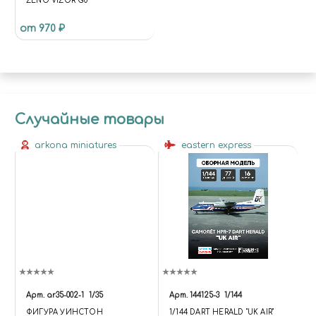
ZENO VIZOR G0
от 970 ₽
Случайные товары
arkona miniatures
eastern express
Арт.
ar35-002-1
1/35
Арт.
144125-3
1/144
ФИГУРА УИНСТОН
1/144 DART HERALD "UK AIR"