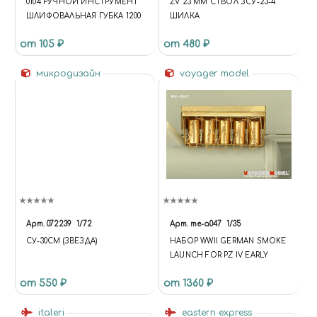
0104 РУЧНОЙ ИНСТРУМЕНТ
ZV 23 ММ СТВОЛ ЗСУ-23-4
ШЛИФОВАЛЬНАЯ ГУБКА 1200
ШИЛКА
от 105 ₽
от 480 ₽
микродизайн
voyager model
Арт.
072239
1/72
Арт.
me-a047
1/35
СУ-30СМ (ЗВЕЗДА)
НАБОР WWII GERMAN SMOKE
LAUNCH FOR PZ IV EARLY
от 550 ₽
от 1360 ₽
italeri
eastern express