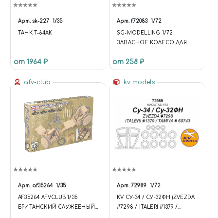
Арт.
sk-227
1/35
Арт.
f72083
1/72
ТАНК T-64AK
SG-MODELLING 1/72
ЗАПАСНОЕ КОЛЕСО ДЛЯ
М-543/МЗКТ-7930
от 1964 ₽
от 258 ₽
afv-club
kv models
Арт.
af35264
1/35
Арт.
72989
1/72
AF35264 AFVCLUB 1/35
KV СУ-34 / СУ-32ФН (ZVEZDA
БРИТАНСКИЙ СЛУЖЕБНЫЙ
#7298 / ITALERI #1379 /
ТРЕЙЛЕР С 2-ФУНТОВЫМ
TAMIYA # 60743) + МАСКИ НА