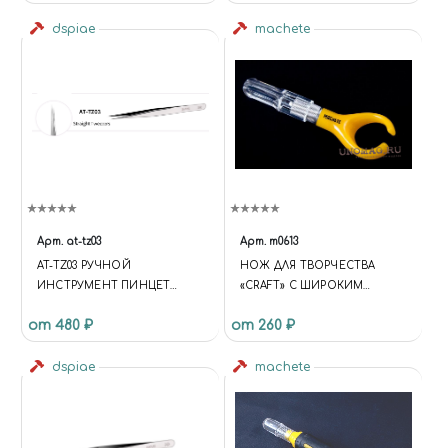
200, JAS 4506
dspiae
machete
Арт.
at-tz03
Арт.
m0613
AT-TZ03 РУЧНОЙ
НОЖ ДЛЯ ТВОРЧЕСТВА
ИНСТРУМЕНТ ПИНЦЕТ
«CRAFT» С ШИРОКИМ
ОСТРЫЙ STRAIGHT TWEEZER
ПОВОРОТНЫМ ЛЕЗВИЕМ
от 480 ₽
от 260 ₽
dspiae
machete