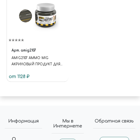
Арт.
amig2107
AMIG2107 AMMO MIG
АКРИЛОВЫЙ ПРОДУКТ ДЛЯ
СОЗДАНИЯ АСФАЛЬТА /
от 1128 ₽
ASPHALT GROUND
Информация
Мы в
Обратная связь
Интернете
О