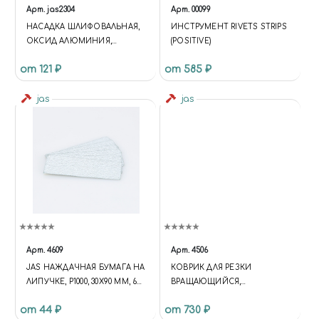
Арт.
jas2304
Арт.
00099
НАСАДКА ШЛИФОВАЛЬНАЯ,
ИНСТРУМЕНТ RIVETS STRIPS
ОКСИД АЛЮМИНИЯ,
(POSITIVE)
ЦИЛИНДР, 10 Х 12 ММ, В
от 121 ₽
от 585 ₽
БЛИСТЕРЕ, 3 ШТ.
jas
jas
Арт.
4609
Арт.
4506
JAS НАЖДАЧНАЯ БУМАГА НА
КОВРИК ДЛЯ РЕЗКИ
ЛИПУЧКЕ, P1000, 30X90 ММ, 6
ВРАЩАЮЩИЙСЯ,
ШТ.
САМОВОССТАНАВЛИВАЮЩ
от 44 ₽
от 730 ₽
ИЙСЯ 4-Х СЛОЙНЫЙ, 200 Х