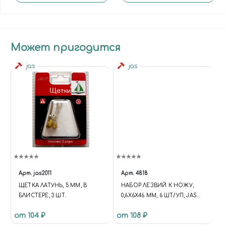
Может пригодится
jas
jas
Арт.
jas2011
Арт.
4818
ЩЕТКА ЛАТУНЬ, 5 ММ, В
НАБОР ЛЕЗВИЙ К НОЖУ,
БЛИСТЕРЕ, 3 ШТ.
0,6Х6Х46 ММ, 6 ШТ/УП, JAS
4818
от 104 ₽
от 108 ₽