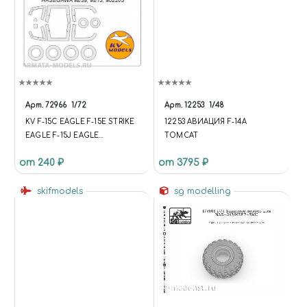
Арт.
72966
1/72
Арт.
12253
1/48
KV F-15C EAGLE F-15E STRIKE
12253 АВИАЦИЯ F-14A
EAGLE F-15J EAGLE
TOMCAT
AGGRESSOR (HASEGAWA #E39
от 240 ₽
от 3795 ₽
#E13 #02203) + WHEELS MASKS
skifmodels
sg modelling