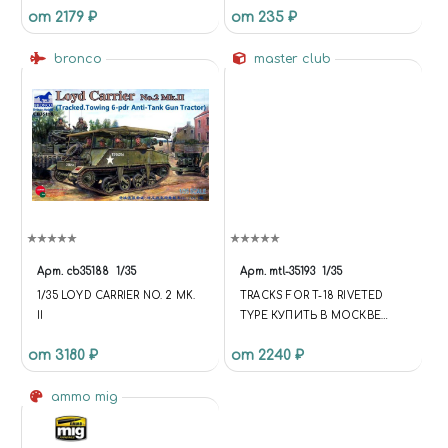
от 2179 ₽
от 235 ₽
КОМПЛЕКТОМ
ДИСКИ И КОЛЕСА
БОЕПРИПАСОВ
bronco
master club
Арт.
cb35188
1/35
Арт.
mtl-35193
1/35
1/35 LOYD CARRIER NO. 2 MK.
TRACKS FOR T-18 RIVETED
II
TYPE КУПИТЬ В МОСКВЕ
(MTL-35193) ТРАКИ ДЛЯ
от 3180 ₽
от 2240 ₽
БРОНЕТЕХНИКИ
ammo mig