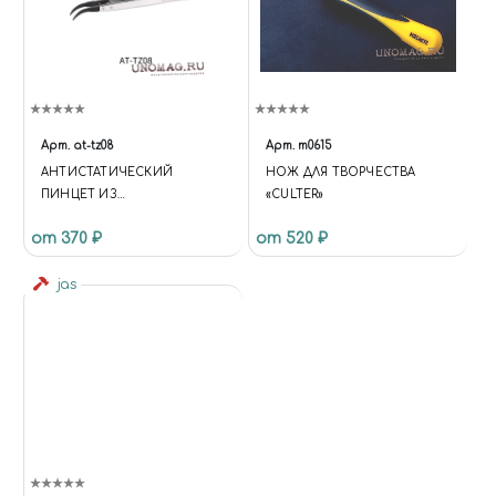
Арт.
at-tz08
Арт.
m0615
АНТИСТАТИЧЕСКИЙ
НОЖ ДЛЯ ТВОРЧЕСТВА
ПИНЦЕТ ИЗ
«CULTER»
НЕРЖАВЕЮЩЕЙ СТАЛИ C
от 370 ₽
от 520 ₽
УГЛОВЫМ НАКОНЕЧНИКОМ
jas