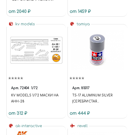
АРМИИ США(8) "ВЫХОДИТЕ
от 2040 ₽
от 1459 ₽
НА СВЯЗЬ"
kv models
tamiya
Арт.
72404
1/72
Арт.
85017
KV MODELS 1/72 МАСКИ НА
TS-17 ALUMINUM SILVER
АНН-28
(СЕРЕБРИСТАЯ
АЛЮМИНИЕВАЯ) КРАСКА-
от 312 ₽
от 444 ₽
СПРЕЙ 100 МЛ.
ak-interactive
revell