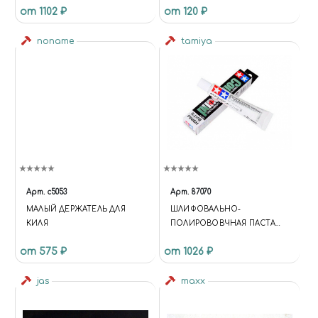
от 1102 ₽
от 120 ₽
ММ
ММ ДЛИНОЙ 18ММ
noname
tamiya
Арт.
c5053
Арт.
87070
МАЛЫЙ ДЕРЖАТЕЛЬ ДЛЯ
ШЛИФОВАЛЬНО-
КИЛЯ
ПОЛИРОВОВЧНАЯ ПАСТА
(FINISH) ДЛЯ
от 575 ₽
от 1026 ₽
ОКОНЧАТЕЛЬНОЙ
ШЛИФОВКИ И ПОЛИРОВКИ
jas
maxx