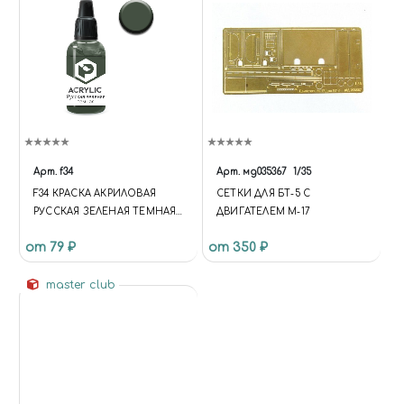
Арт.
f34
Арт.
мд035367
1/35
F34 КРАСКА АКРИЛОВАЯ
СЕТКИ ДЛЯ БТ-5 С
РУССКАЯ ЗЕЛЕНАЯ ТЕМНАЯ
ДВИГАТЕЛЕМ М-17
(RUSSIAN GREEN DARK)
от 79 ₽
от 350 ₽
ОБЪЕМ: 10 МЛ.
master club