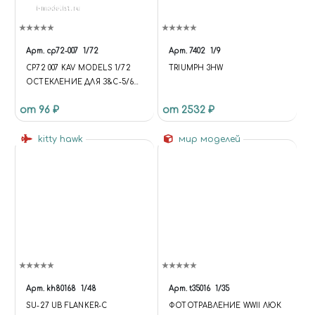
Арт.
cp72-007
1/72
Арт.
7402
1/9
CP72 007 KAV MODELS 1/72
TRIUMPH 3HW
ОСТЕКЛЕНИЕ ДЛЯ З&C-5/6
(PST) ДЕРЕВЯННАЯ КАБИНА
от 96 ₽
от 2532 ₽
kitty hawk
мир моделей
Арт.
kh80168
1/48
Арт.
t35016
1/35
SU-27 UB FLANKER-C
ФОТОТРАВЛЕНИЕ WWII ЛЮК