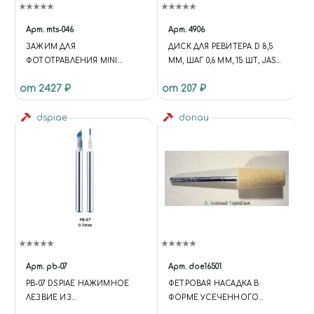
Арт.
mts-046
Арт.
4906
ЗАЖИМ ДЛЯ
ДИСК ДЛЯ РЕВИТЕРА D 8,5
ФОТОТРАВЛЕНИЯ MINI
ММ, ШАГ 0,6 ММ, 15 ШТ, JAS
PHOTO-ETCHED PARTS
4906
от 2427 ₽
от 207 ₽
BENDER
dspiae
donau
Арт.
pb-07
Арт.
doe16501
PB-07 DSPIAE НАЖИМНОЕ
ФЕТРОВАЯ НАСАДКА В
ЛЕЗВИЕ ИЗ
ФОРМЕ УСЕЧЕННОГО
ВОЛЬФРАМОВОЙ СТАЛИ, 0.7
КОНУСА ДИАМЕТРОМ 6-8