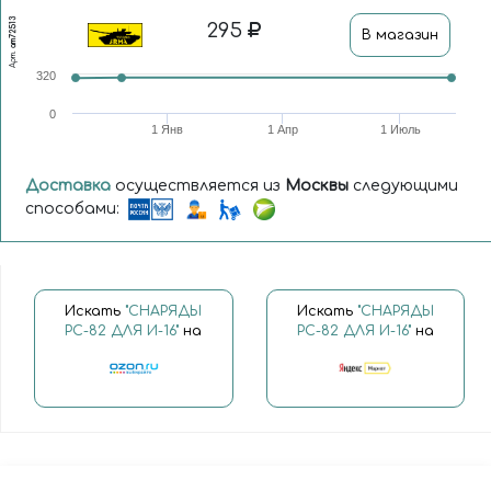
am72513
295
В магазин
Арт.
320
0
1 Янв
1 Апр
1 Июль
Доставка
осуществляется из
Москвы
следующими
способами:
Искать
"СНАРЯДЫ
Искать
"СНАРЯДЫ
РС-82 ДЛЯ И-16"
на
РС-82 ДЛЯ И-16"
на