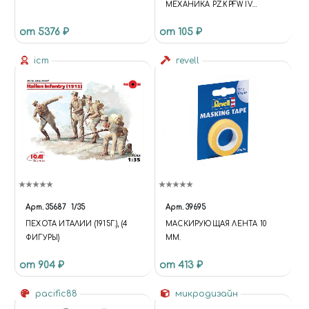
МЕХАНИКА PZ.KPFW IV
(ЗВЕЗДА)
от 5376 ₽
от 105 ₽
icm
revell
Арт.
35687
1/35
Арт.
39695
ПЕХОТА ИТАЛИИ (1915Г.), (4
МАСКИРУЮЩАЯ ЛЕНТА 10
ФИГУРЫ)
ММ.
от 904 ₽
от 413 ₽
pacific88
микродизайн