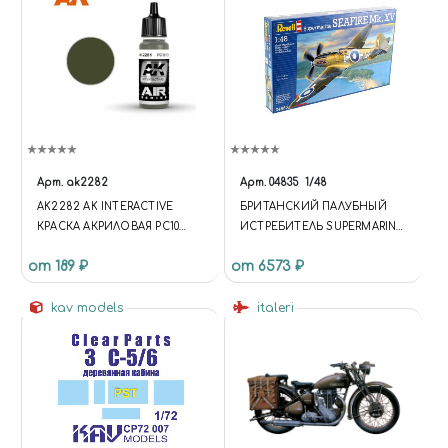
Арт.
ak2282
Арт.
04835
1/48
AK2282 AK INTERACTIVE
БРИТАНСКИЙ ПАЛУБНЫЙ
КРАСКА АКРИЛОВАЯ PC10
ИСТРЕБИТЕЛЬ SUPERMARINE
LATE
SEAFIRE MK.XV (1:48)
от 189 ₽
от 6573 ₽
kav models
italeri