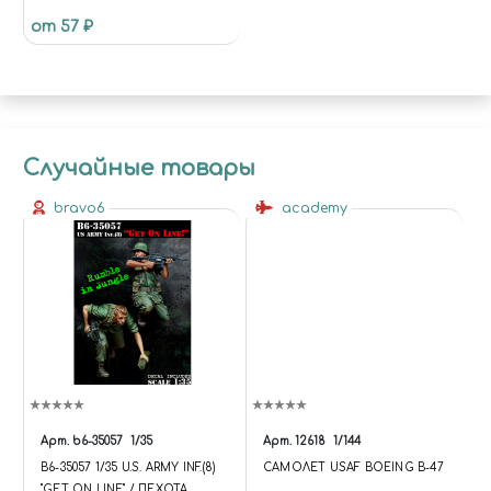
P800, P1000, P1500, 30X90 ММ, 8
от 57 ₽
ШТ
Случайные товары
bravo6
academy
Арт.
b6-35057
1/35
Арт.
12618
1/144
B6-35057 1/35 U.S. ARMY INF.(8)
САМОЛЕТ USAF BOEING B-47
"GET ON LINE" / ПЕХОТА