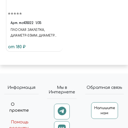
Арт.
mc435022
1/35
ПЛОСКАЯ ЗАКЛЕПКА,
ДИАМЕТР-0.5MM; ДИАМЕТР
ОТВЕРСТИЯ ДЛЯ
от 180 ₽
МОНТАЖА-0.4MM; 180 ШТ.
Информация
Мы в
Обратная связь
Интернете
О
Напишите
проекте
нам
Помощь