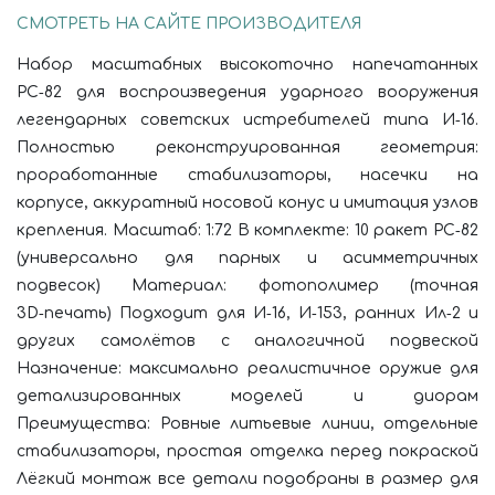
СМОТРЕТЬ НА САЙТЕ ПРОИЗВОДИТЕЛЯ
Набор масштабных высокоточно напечатанных
РС‑82 для воспроизведения ударного вооружения
легендарных советских истребителей типа И‑16.
Полностью реконструированная геометрия:
проработанные стабилизаторы, насечки на
корпусе, аккуратный носовой конус и имитация узлов
крепления. Масштаб: 1:72 В комплекте: 10 ракет РС‑82
(универсально для парных и асимметричных
подвесок) Материал: фотополимер (точная
3D‑печать) Подходит для И‑16, И‑153, ранних Ил‑2 и
других самолётов с аналогичной подвеской
Назначение: максимально реалистичное оружие для
детализированных моделей и диорам
Преимущества: Ровные литьевые линии, отдельные
стабилизаторы, простая отделка перед покраской
Лёгкий монтаж все детали подобраны в размер для