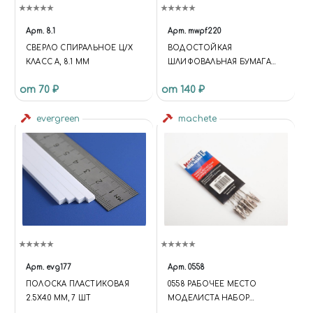
Арт.
8.1
Арт.
mwpf220
СВЕРЛО СПИРАЛЬНОЕ Ц/Х
BОДОСТОЙКАЯ
КЛАСС А, 8.1 ММ
ШЛИФОВАЛЬНАЯ БУМАГА
P220
от 70 ₽
от 140 ₽
evergreen
machete
Арт.
evg177
Арт.
0558
ПОЛОСКА ПЛАСТИКОВАЯ
0558 РАБОЧЕЕ МЕСТО
2.5Х4.0 ММ, 7 ШТ
МОДЕЛИСТА НАБОР
МЕТАЛЛИЧЕСКИХ