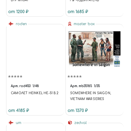
БТР M113A1
F6F-5 ДВИГАТЕЛЬ
от 1200 ₽
от 1685 ₽
roden
master box
Арт.
rod453
1/48
Арт.
mb35185
1/35
САМОЛЕТ HEINKEL HE-51 B.2
SOMEWHERE IN SAIGON,
VIETNAM WAR SERIES
от 4185 ₽
от 1370 ₽
um
zedval