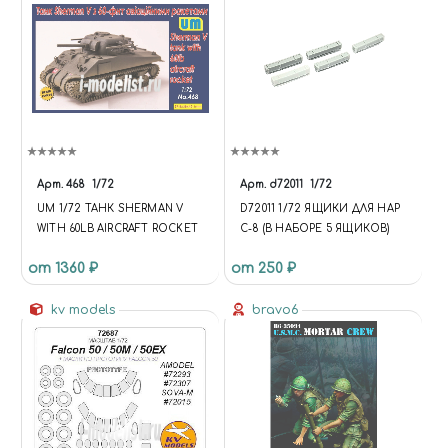
Арт.
468
1/72
Арт.
d72011
1/72
UM 1/72 ТАНК SHERMAN V
D72011 1/72 ЯЩИКИ ДЛЯ НАР
WITH 60LB AIRCRAFT ROCKET
С-8 (В НАБОРЕ 5 ЯЩИКОВ)
от 1360 ₽
от 250 ₽
kv models
bravo6