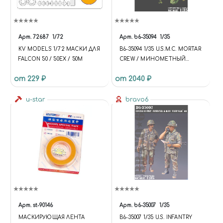
Арт.
72687
1/72
Арт.
b6-35094
1/35
KV MODELS 1/72 МАСКИ ДЛЯ
B6-35094 1/35 U.S.M.C. MORTAR
FALCON 50 / 50EX / 50M
CREW / МИНОМЕТНЫЙ
РАСЧЕТ ВВС США
от 229 ₽
от 2040 ₽
u-star
bravo6
Арт.
st-90146
Арт.
b6-35007
1/35
МАСКИРУЮЩАЯ ЛЕНТА
B6-35007 1/35 U.S. INFANTRY