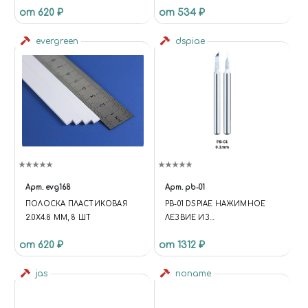
от 620 ₽
от 534 ₽
ДЕРЖАТЕЛЕЙ
evergreen
dspiae
Арт.
evg168
Арт.
pb-01
ПОЛОСКА ПЛАСТИКОВАЯ
PB-01 DSPIAE НАЖИМНОЕ
2.0Х4.8 ММ, 8 ШТ
ЛЕЗВИЕ ИЗ
ВОЛЬФРАМОВОЙ СТАЛИ, 0.1
от 620 ₽
от 1312 ₽
ММ
jas
noname