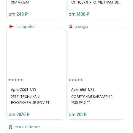
18MMX18M
OFFICER & RTO, VIETNAM '68 /
ОФИЦЕР ПЕХОТЫ США И
от 240 ₽
от 1800 ₽
СТАРШИЙ СЕРЖАНТ,
ВЬЕТНАМ 68-ГО ГОДА
trumpeter
звезда
Арт.
05521
1/35
Арт.
6161
1/72
05521 ТЕХНИКА И
СОВЕТСКАЯ КАВАЛЕРИЯ
ВООРУЖЕНИЕ SOVIET
1935-1942 ГГ.
TАНК-64B MOD 1984
от 2870 ₽
от 201 ₽
dark alliance