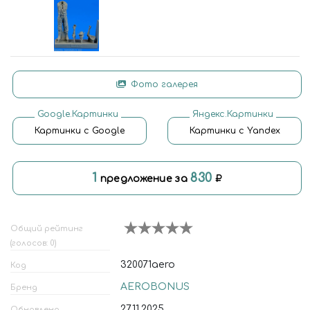
Фото галерея
Google.Картинки
Яндекс.Картинки
Картинки с Google
Картинки с Yandex
1
830
предложение за
Общий рейтинг
(голосов: 0)
320071aero
Код
AEROBONUS
Бренд
27.11.2025
Обновлено