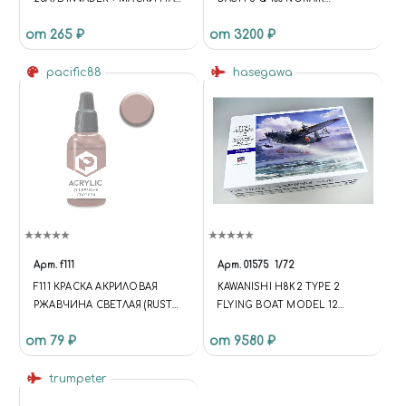
ДИСКИ И КОЛЕСА ДЛЯ
(LIMITED EDITION) 1/144
от 265 ₽
от 3200 ₽
МОДЕЛЕЙ ФИРМЫ ITALERI
pacific88
hasegawa
Арт.
f111
Арт.
01575
1/72
F111 КРАСКА АКРИЛОВАЯ
KAWANISHI H8K2 TYPE 2
РЖАВЧИНА СВЕТЛАЯ (RUST
FLYING BOAT MODEL 12
LIGHT) ОБЪЕМ: 10 МЛ.
JAPANESE NAVY FLYING BOAT
от 79 ₽
от 9580 ₽
HASEGAWA
trumpeter