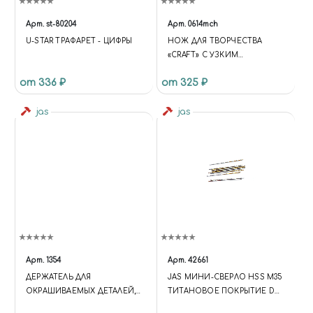
Арт.
st-80204
Арт.
0614mch
U-STAR ТРАФАРЕТ - ЦИФРЫ
НОЖ ДЛЯ ТВОРЧЕСТВА
«CRAFT» С УЗКИМ
ПОВОРОТНЫМ ЛЕЗВИЕМ
от 336 ₽
от 325 ₽
jas
jas
Арт.
1354
Арт.
42661
ДЕРЖАТЕЛЬ ДЛЯ
JAS МИНИ-СВЕРЛО HSS M35
ОКРАШИВАЕМЫХ ДЕТАЛЕЙ,
ТИТАНОВОЕ ПОКРЫТИЕ D
ПРИЩЕПКА БОЛЬШАЯ, 6 ШТ,
0,6 ММ 10 ШТ.