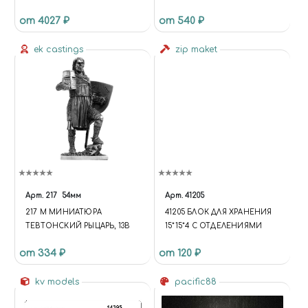
FIGHTER MODEL 22 (ZEKE)
АВТОМОБИЛЬ
от 4027 ₽
от 540 ₽
(1:72)
ГОРЬКОВСКОГО
АВТОЗАВОДА-233014
ek castings
(ЗВЕЗДА)
zip maket
Арт.
217
54мм
Арт.
41205
217 M МИНИАТЮРА
41205 БЛОК ДЛЯ ХРАНЕНИЯ
ТЕВТОНСКИЙ РЫЦАРЬ, 13В
15*15*4 С ОТДЕЛЕНИЯМИ
от 334 ₽
от 120 ₽
kv models
pacific88