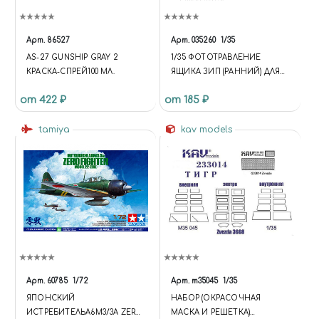
Арт.
86527
Арт.
035260
1/35
AS-27 GUNSHIP GRAY 2
1/35 ФОТОТРАВЛЕНИЕ
КРАСКА-СПРЕЙ100 МЛ.
ЯЩИКА ЗИП (РАННИЙ) ДЛЯ
ТАНКА КВ
от 422 ₽
от 185 ₽
tamiya
kav models
Арт.
60785
1/72
Арт.
m35045
1/35
ЯПОНСКИЙ
НАБОР (ОКРАСОЧНАЯ
ИСТРЕБИТЕЛЬA6M3/3A ZERO
МАСКА И РЕШЕТКА)