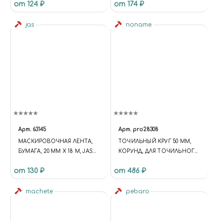
от 124 ₽
от 174 ₽
JAS 1354
jas
noname
Арт.
63145
Арт.
pro28308
МАСКИРОВОЧНАЯ ЛЕНТА,
ТОЧИЛЬНЫЙ КРУГ 50 ММ,
БУМАГА, 20 ММ Х 18 М, JAS
КОРУНД, ДЛЯ ТОЧИЛЬНОГО
63145
СТАНКА SP/E
от 130 ₽
от 486 ₽
machete
pebaro