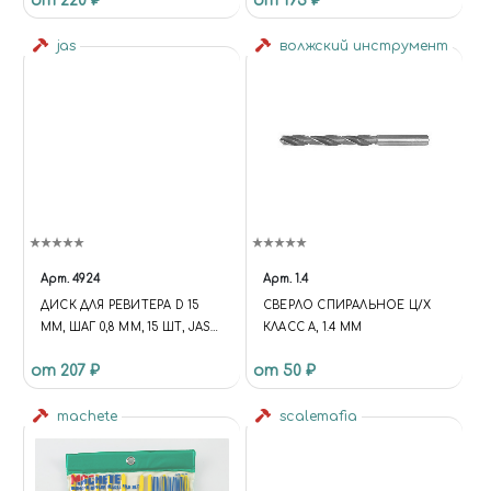
от 220 ₽
от 193 ₽
jas
волжский инструмент
Арт.
4924
Арт.
1.4
ДИСК ДЛЯ РЕВИТЕРА D 15
СВЕРЛО СПИРАЛЬНОЕ Ц/Х
ММ, ШАГ 0,8 ММ, 15 ШТ, JAS
КЛАСС А, 1.4 ММ
4924
от 207 ₽
от 50 ₽
machete
scalemafia