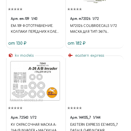
Арт.
em-109
1/43
Арт.
m72026
1/72
EM-109 ФОТОТРАВЛЕНИЕ.
M72026 COLIBRIDECALS 1/72
КОЛПАКИ ПЕРЕДНИХ КОЛЕС
МАСКА ДЛЯ ТИП 34/76
ДЛЯ ГРУЗОВИКОВ DAF,
MOD.41 (DRAGON)
от 130 ₽
от 182 ₽
БЛЕСТЯЩИЙ НИКЕЛЬ
kv models
eastern express
Арт.
72543
1/72
Арт.
144135_7
1/144
KV ОКРАСОЧНАЯ МАСКА A-
EASTERN EXPRESS ЕЕ144135_7
26A/B INVADER + МАСКИ НА
DASH 8 Q400 NOKAIR