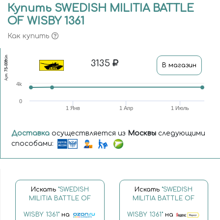
Купить SWEDISH MILITIA BATTLE
OF WISBY 1361
Как купить
75-008tin
3135
В магазин
Арт.
4k
0
1 Янв
1 Апр
1 Июль
Доставка
осуществляется из
Москвы
следующими
способами:
Искать
"SWEDISH
Искать
"SWEDISH
MILITIA BATTLE OF
MILITIA BATTLE OF
WISBY 1361"
на
WISBY 1361"
на