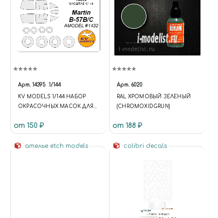
Арт.
14395
1/144
Арт.
6020
KV MODELS 1/144 НАБОР
RAL ХРОМОВЫЙ ЗЕЛЕНЫЙ
ОКРАСОЧНЫХ МАСОК ДЛЯ
(CHROMOXIDGRUN)
MARTIN B-57B/C + МАСКИ НА
от 150 ₽
от 188 ₽
ДИСКИ И КОЛЕСА
ателье etch models
colibri decals