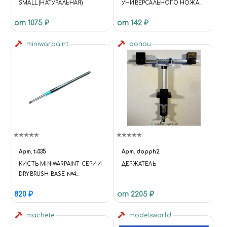
SMALL (НАТУРАЛЬНАЯ)
УНИВЕРСАЛЬНОГО НОЖА
№ 6, 10 ШТ.
от 1075 ₽
от 142 ₽
miniwarpaint
donau
Арт.
t-035
Арт.
dopph2
КИСТЬ MINIWARPAINT СЕРИИ
ДЕРЖАТЕЛЬ
DRYBRUSH BASE №4
ИНСТРУМЕНТЫ: КИСТИ
820 ₽
от 2205 ₽
machete
modelsworld