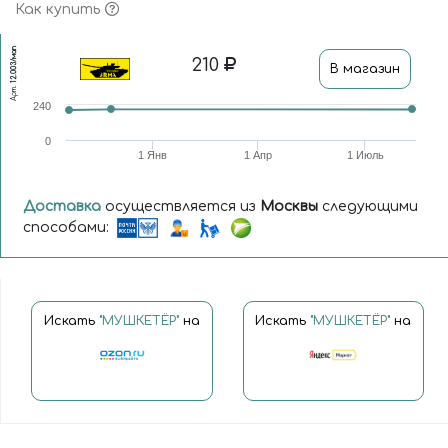
Как купить
12.003/мап
210
В магазин
Арт.
240
0
1 Янв
1 Апр
1 Июль
Доставка
осуществляется из
Москвы
следующими
способами:
Искать
"МУШКЕТЁР"
на
Искать
"МУШКЕТЁР"
на