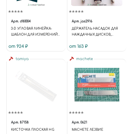
Арт.
d80004
Арт.
jas2916
3-D УГЛОВАЯ ЛИНЕЙКА-
ДЕРЖАТЕЛЬ НАСАДОК ДЛЯ
ШАБЛОН ДЛЯ ИЗМЕРЕНИЙ
НАЖДАЧНЫХ ДИСКОВ,
И РАЗМЕТКИ
ЦИЛИНДРИЧЕСКИЙ, D 6,3
от 924 ₽
от 163 ₽
ММ, H 13 ММ, 3 ШТ./УП.,
БЛИСТЕР
tamiya
machete
Арт.
87158
Арт.
0621
КИСТОЧКА ПЛОСКАЯ HG
MACHETE ЛЕЗВИЕ