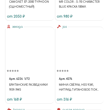
САМОЛЕТ EF-2000 TYPHOON
MR COLOR - S-110 CHARACTER
(ОДНОМЕСТНЫЙ)
BLUE КРАСКА 100МЛ
от 2050 ₽
от 980 ₽
звезда
jas
Арт.
6226
1/72
Арт.
4276
БРИТАНСКИЕ РАЗВЕДЧИКИ
МИНИ-СВЁРЛА, HSS 9341,
1939-1945
НИТРИД-ТИТАНОВОЕ ПОКР,
D 0,3-1,6 ММ, 20 ШТ, JAS 4276
от 168 ₽
от 316 ₽
bronco
gunze sangyo