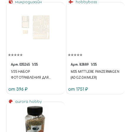
микродизайн
hobbyboss
Арт.
035265
1/35
Арт.
83889
1/35
1/35 НАБОР
M35 MITTLERE PANZERWAGEN
ФОТОТРАВЛЕНИЯ ДЛЯ
(ADGZ-DAIMLER)
МОДЕЛИ FORD-T UTILITY ОТ
от 396 ₽
от 1751 ₽
ICM
aurora hobby