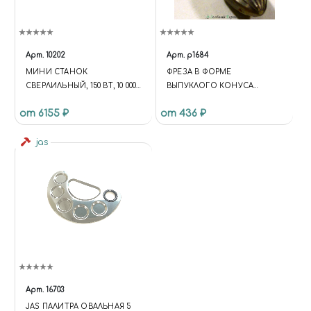
Арт.
10202
Арт.
p1684
МИНИ СТАНОК
ФРЕЗА В ФОРМЕ
СВЕРЛИЛЬНЫЙ, 150 ВТ, 10 000
ВЫПУКЛОГО КОНУСА
ОБ/МИН., ДО 6,5 ММ
ДИАМЕТРОМ 6 ММ В
от 6155 ₽
от 436 ₽
ПЛАСТИКОВОМ БОКСЕ
jas
Арт.
16703
JAS ПАЛИТРА ОВАЛЬНАЯ 5