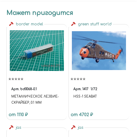
Может пригодится
border model
green stuff world
Арт.
bd0068-0.1
Арт.
1417
1/72
МЕТАЛЛИЧЕСКОЕ ЛЕЗВИЕ-
HSS-1 SEABAT
СКРАЙБЕР, 0.1 ММ
от 1110 ₽
от 4702 ₽
jas
jas