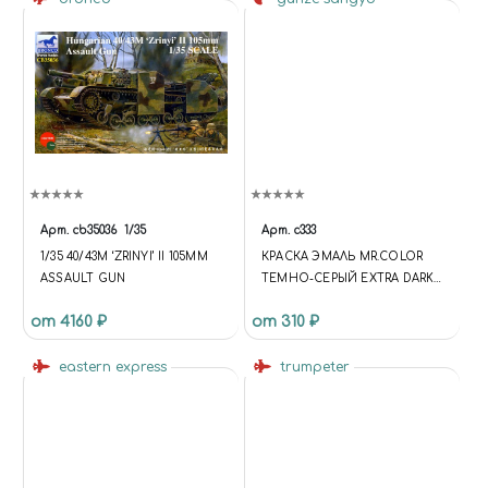
Арт.
cb35036
1/35
Арт.
c333
1/35 40/43M ‘ZRINYI’ II 105MM
КРАСКА ЭМАЛЬ MR.COLOR
ASSAULT GUN
ТЕМНО-СЕРЫЙ EXTRA DARK
SEAGRAY BS381C/640
от 4160 ₽
от 310 ₽
АВИАЦИЯ, АНГЛИЯ, 10МЛ
eastern express
trumpeter