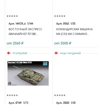
Арт.
144129_6
1/144
Арт.
01063
1/35
ВОСТОЧНЫЙ ЭКСПРЕСС
КОМАНДИРСКАЯ МАШИНА
АВИАЛАЙНЕР 737-300
М4 (C2V) M4 COMMAND
WESTERN PASIFIC
VEHICLE (C2V)
от 2060 ₽
от 5000 ₽
trumpeter
мир моделей
Арт.
07149
1/72
Арт.
35003
1/35