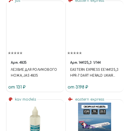
jas
eastern express
Арт.
4835
Арт.
144125_3
1/144
ЛЕЗВИЕ ДЛЯ РОЛИКОВОГО
EASTERN EXPRESS ЕЕ144125_3
НОЖА, JAS 4835
HPR-7 DART HERALD UKAIR
(LIMITED EDITION) 1/144
от 131 ₽
от 3198 ₽
kav models
eastern express