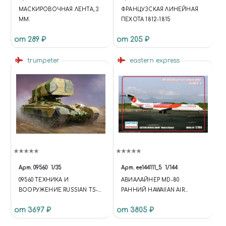
МАСКИРОВОЧНАЯ ЛЕНТА, 3
ФРАНЦУЗСКАЯ ЛИНЕЙНАЯ
ММ.
ПЕХОТА 1812-1815
от 289 ₽
от 205 ₽
trumpeter
eastern express
Арт.
09560
1/35
Арт.
ее144111_5
1/144
09560 ТЕХНИКА И
АВИАЛАЙНЕР MD-80
ВООРУЖЕНИЕ RUSSIAN TS-1
РАННИЙ HAWAIIAN AIR
MULTIPLE ROCKET LAUNCHER
(LIMITED EDISION)
от 3697 ₽
от 3805 ₽
MOD.1989