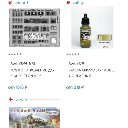
eduard
vallejo
Арт.
73544
1/72
Арт.
71010
1/72 ФОТОТРАВЛЕНИЕ ДЛЯ
КРАСКА АКРИЛОВАЯ `MODEL
SHACKLETON MR.2
AIR` ЗЕЛЕНЫЙ
FUSELAGE INTERIOR
ИНТЕРЬЕРНЫЙ/INTERIOR
от 1315 ₽
от 310 ₽
GREEN
takom