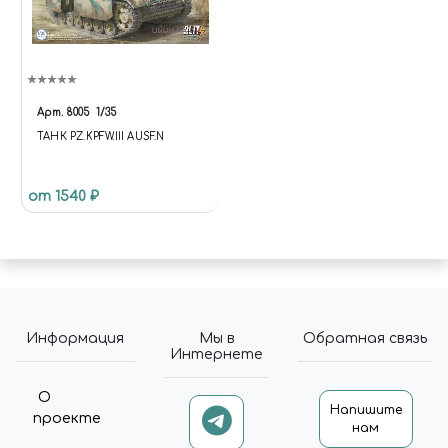
Арт.
8005
1/35
ТАНК PZ.KPFW.III AUSF.N
от 1540 ₽
Информация
Мы в
Обратная связь
Интернете
О
Напишите
проекте
нам