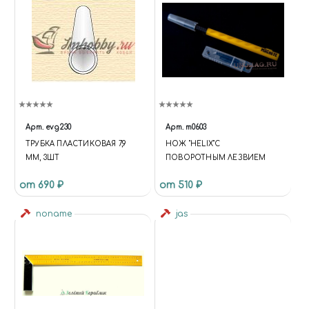
Арт.
evg230
Арт.
m0603
ТРУБКА ПЛАСТИКОВАЯ 7,9
НОЖ "HELIX"С
ММ, 3ШТ
ПОВОРОТНЫМ ЛЕЗВИЕМ
от 690 ₽
от 510 ₽
noname
jas