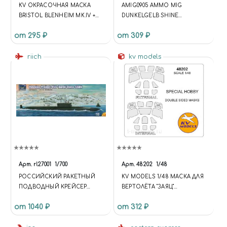
KV ОКРАСОЧНАЯ МАСКА
AMIG0905 AMMO MIG
BRISTOL BLENHEIM MK.IV +
DUNKELGELB SHINE
МАСКИ НА ДИСКИ И
(ЖЕЛТЫЙ НЕМЕЦКИЙ
от 295 ₽
от 309 ₽
КОЛЕСА ДЛЯ МОДЕЛЕЙ
СИЯЮЩИЙ)
ФИРМЫ AIRFIX
riich
kv models
Арт.
rl27001
1/700
Арт.
48202
1/48
РОССИЙСКИЙ РАКЕТНЫЙ
KV MODELS 1/48 МАСКА ДЛЯ
ПОДВОДНЫЙ КРЕЙСЕР
ВЕРТОЛЁТА "ЗАЯЦ"
СТРАТЕГИЧЕСКОГО
(ДВУХСТОРОННЯЯ)
от 1040 ₽
от 312 ₽
НАЗНАЧЕНИЯ (РПКСН)
ПОДЛОДКИ (ПР. 955 БОРЕЙ)