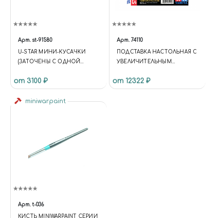
Арт.
st-91580
Арт.
74110
U-STAR МИНИ-КУСАЧКИ
ПОДСТАВКА НАСТОЛЬНАЯ С
(ЗАТОЧЕНЫ С ОДНОЙ
УВЕЛИЧИТЕЛЬНЫМ
СТОРОНЫ)
СТЕКЛОМ ДЛЯ
от 3100 ₽
от 12322 ₽
МОДЕЛИРОВАНИЯ.
miniwarpaint
Арт.
t-036
КИСТЬ MINIWARPAINT СЕРИИ