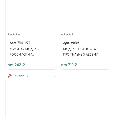
Арт.
7314
1/72
Арт.
m0608
СБОРНАЯ МОДЕЛЬ
МОДЕЛЬНЫЙ НОЖ: 6
РОССИЙСКИЙ
ПРОФИЛЬНЫХ ЛЕЗВИЙ
МНОГОЦЕЛЕВОЙ
от 243 ₽
от 710 ₽
ИСТРЕБИТЕЛЬ СУ-30СМ
levenhuk