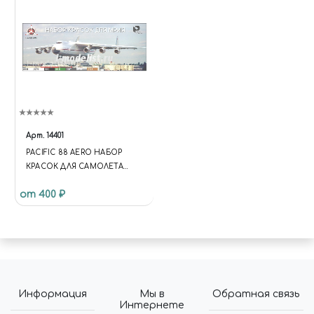
'UNIVERSE_S1';
UNIVERSE.TEMPLATE.DIRECTO
RY =
'/BITRIX/TEMPLATES/UNIVERS
E_S1'; }); .C-HEADER.C-HEADER-
TEMPLATE-1 .WIDGET-
VIEW.WIDGET-VIEW-DESKTOP
.WIDGET-CONTAINER-
LOGOTYPE { WIDTH: 75PX; } .C-
Арт.
14401
HEADER.C-HEADER-
PACIFIC 88 AERO НАБОР
TEMPLATE-1 .WIDGET-
КРАСОК ДЛЯ САМОЛЕТА
VIEW.WIDGET-VIEW-DESKTOP
АН-225 "МРИЯ"
.WIDGET-CONTAINER-
от 400 ₽
TAGLINE-TEXT { WIDTH:
285PX; } .WIDGET.C-FOOTER
.WIDGET-ICONS { DISPLAY:
NONE; } .WIDGET.C-WIDGET.C-
WIDGET-PRODUCTS-4
.WIDGET-ITEM-NAME, .NS-
BITRIX.C-CATALOG-
Информация
Мы в
Обратная связь
SECTION.C-CATALOG-
Интернете
SECTION-CATALOG-TILE-4