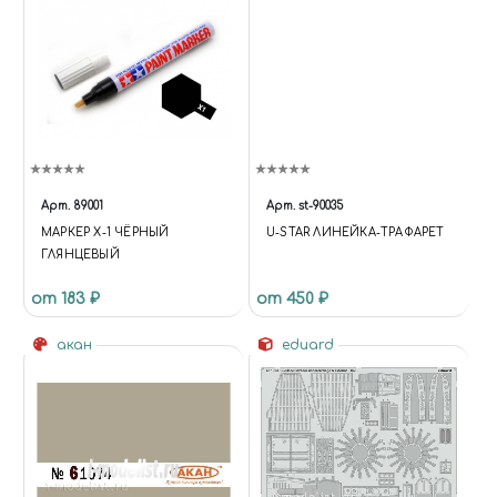
Арт.
89001
Арт.
st-90035
МАРКЕР X-1 ЧЁРНЫЙ
U-STAR ЛИНЕЙКА-ТРАФАРЕТ
ГЛЯНЦЕВЫЙ
от 183 ₽
от 450 ₽
акан
eduard