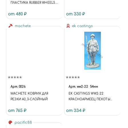
ПЛАСТИКА RUBBER WHEELS.
ОКБ ЯКОВЛЕВА Y@K-11
от 480 ₽
от 330 ₽
machete
ek castings
Арт.
0026
Арт.
ww2-22
54мм
MACHETE КОВРИК ДЛЯ
EK CASTINGS WW2-22
РЕЗКИ А3, 3-СЛОЙНЫЙ
КРАСНОАРМЕЕЦ ПЕХОТЫ
РККА, 1939-1941Г. СССР (54ММ.)
от 765 ₽
от 334 ₽
(FUNCTION {
UNIVERSE.SITE.ID = 'S1';
pacific88
UNIVERSE.SITE.DIRECTORY =
'/'; UNIVERSE.TEMPLATE.ID =