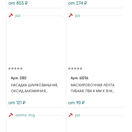
от 855 ₽
от 274 ₽
jas
jas
Арт.
2302
Арт.
63256
НАСАДКА ШЛИФОВАЛЬНАЯ,
МАСКИРОВОЧНАЯ ЛЕНТА
ОКСИД АЛЮМИНИЯ,
ГИБКАЯ, ПВХ 4 ММ Х 10 М,
ЦИЛИНДР, 5 Х 10 ММ, 3 ШТ./
JAS 63256
от 121 ₽
от 90 ₽
УП., БЛИСТЕР, JAS 2302
ammo mig
jas