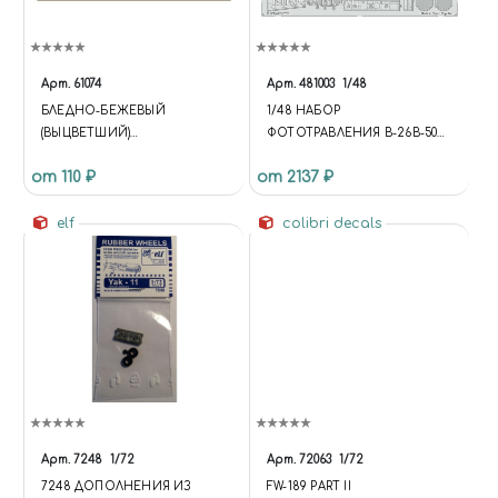
Арт.
61074
Арт.
481003
1/48
БЛЕДНО-БЕЖЕВЫЙ
1/48 НАБОР
(ВЫЦВЕТШИЙ)
ФОТОТРАВЛЕНИЯ B-26B-50
“ОСКОЛОЧНЫЙ”
INVADER ШАССИ И
от 110 ₽
от 2137 ₽
ТРЁХЦВЕТНЫЙ КАМУФЛЯЖ:
ЭКСТЕРЬЕР
КУРТКИ, БРЮКИ,
КОМБИНЕЗОНЫ, ПАЛАТКИ -
elf
colibri decals
В ЕВРОПЕ И АФРИКЕ
Арт.
7248
1/72
Арт.
72063
1/72
7248 ДОПОЛНЕНИЯ ИЗ
FW-189 PART II