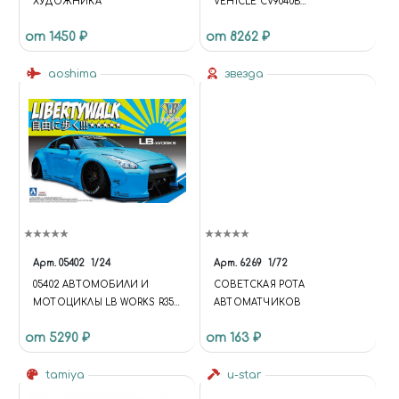
ХУДОЖНИКА
VEHICLE CV9040B
(СТРИДСФОРДОН CV9040B
от 1450 ₽
от 8262 ₽
ОСНОВНОЙ ВАРИАНТ
БОЕВОЙ МАШИНЫ ДЛЯ
aoshima
СУХОПУТНЫХ ВОЙСК
звезда
ШВЕЦИИ С КОМПЛЕКСОМ
ВООРУЖЕНИЯ НА БАЗЕ 40-
ММ АВТОМАТИЧЕСКОЙ
ПУШКИ ФИРМЫ «БОФОРС»
L70)
Арт.
05402
1/24
Арт.
6269
1/72
05402 АВТОМОБИЛИ И
СОВЕТСКАЯ РОТА
МОТОЦИКЛЫ LB WORKS R35
АВТОМАТЧИКОВ
GT-R VER.1
от 5290 ₽
от 163 ₽
tamiya
u-star