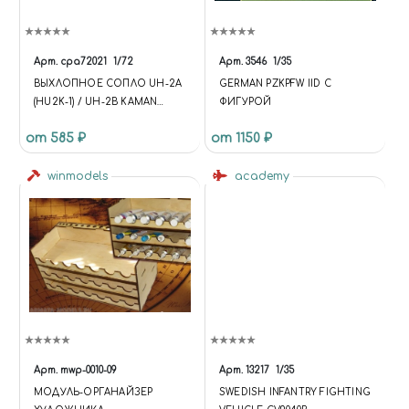
Арт.
cpa72021
1/72
Арт.
3546
1/35
ВЫХЛОПНОЕ СОПЛО UH-2A
GERMAN PZKPFW IID С
(HU2K-1) / UH-2B KAMAN
ФИГУРОЙ
SEASPRITE
от 585 ₽
от 1150 ₽
winmodels
academy
Арт.
mwp-0010-09
Арт.
13217
1/35
МОДУЛЬ-ОРГАНАЙЗЕР
SWEDISH INFANTRY FIGHTING