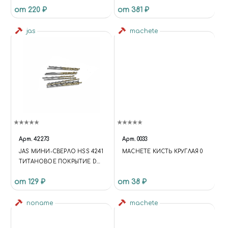
от 220 ₽
от 381 ₽
ВОЛОКНО)
ЭПОКСИДНОЙ СМОЛЫ, 3
ШТ
jas
machete
Арт.
42273
Арт.
0033
JAS МИНИ-СВЕРЛО HSS 4241
MACHETE КИСТЬ КРУГЛАЯ 0
ТИТАНОВОЕ ПОКРЫТИЕ D
1,4 ММ 10 ШТ.
от 129 ₽
от 38 ₽
noname
machete